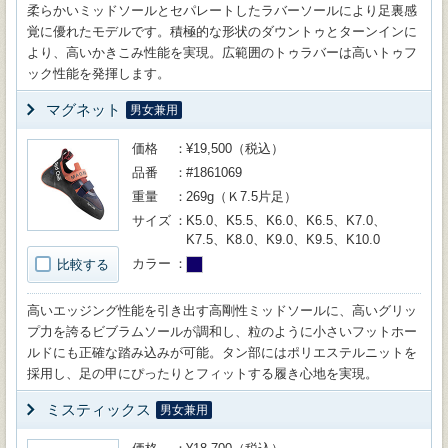
柔らかいミッドソールとセパレートしたラバーソールにより足裏感
覚に優れたモデルです。積極的な形状のダウントゥとターンインに
より、高いかきこみ性能を実現。広範囲のトゥラバーは高いトゥフ
ック性能を発揮します。
マグネット
男女兼用
価格
¥19,500（税込）
品番
#1861069
重量
269g（Ｋ7.5片足）
サイズ
K5.0、K5.5、K6.0、K6.5、K7.0、
K7.5、K8.0、K9.0、K9.5、K10.0
カラー
比較する
高いエッジング性能を引き出す高剛性ミッドソールに、高いグリッ
プ力を誇るビブラムソールが調和し、粒のように小さいフットホー
ルドにも正確な踏み込みが可能。タン部にはポリエステルニットを
採用し、足の甲にぴったりとフィットする履き心地を実現。
ミスティックス
男女兼用