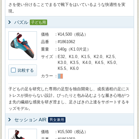
さを使い分けることでまるで靴下をはいているような快適性を実
現。
パズル
子ども用
価格
¥14,500（税込）
品番
#1861062
重量
140g（K1.0片足）
サイズ
E32、K1.0、K1.5、K2.0、K2.5、
K3.0、K3.5、K4.0、K4.5、K5.0、
K5.5、K6.0
比較する
カラー
子どもの足を研究した専用の足型を独自開発し、成長過程の足にス
トレスが掛からない設計。ぴったりと包み込むような履き心地がつ
ま先の繊細な感覚を研ぎ澄まし、足さばきの上達をサポートするキ
ッズモデル。
セッション AIR
男女兼用
価格
¥15,500（税込）