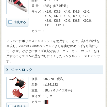
品番
#1861059
重 量
245g（K7.0片足）
サイズ
K3.0、K3.5、K4.0、K4.5、K5.0、
K5.5、K6.0、K6.5、K7.0、K7.5、
K8.0、K8.5、K9.0、K9.5、K10.0、
比較する
K11.0、K12.0
カラー
－
アッパーにポリエステルメッシュを使用することで、高い快適性を
実現し、2本の互い締めベルクロにより確実な締め上げを可能にし
ています。かかとにサイズ表記があり、グレーカラーのラバーを採
用することでジムの壁を汚しにくくしたレンタルシューズモデルで
す。
ジャムロック
価格
¥6,270（税込）
品番
#1861133
重量
18g（Mサイズ片手）
サイズ
S、M、L
カラー
比較する