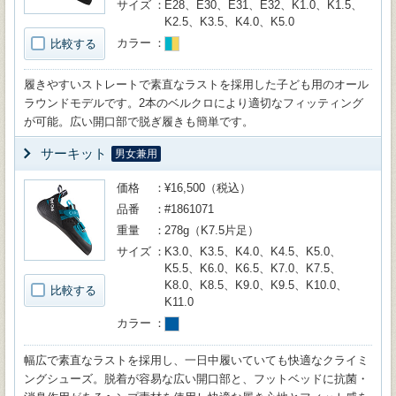
サイズ
E28、E30、E31、E32、K1.0、K1.5、
K2.5、K3.5、K4.0、K5.0
カラー
比較する
履きやすいストレートで素直なラストを採用した子ども用のオール
ラウンドモデルです。2本のベルクロにより適切なフィッティング
が可能。広い開口部で脱ぎ履きも簡単です。
サーキット
男女兼用
価格
¥16,500（税込）
品番
#1861071
重量
278g（K7.5片足）
サイズ
K3.0、K3.5、K4.0、K4.5、K5.0、
K5.5、K6.0、K6.5、K7.0、K7.5、
K8.0、K8.5、K9.0、K9.5、K10.0、
比較する
K11.0
カラー
幅広で素直なラストを採用し、一日中履いていても快適なクライミ
ングシューズ。脱着が容易な広い開口部と、フットベッドに抗菌・