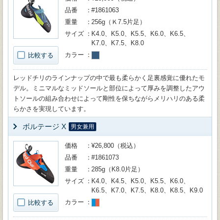
品番
#1861063
重量
256g（Ｋ7.5片足）
サイズ
K4.0、K5.0、K5.5、K6.0、K6.5、
K7.0、K7.5、K8.0
カラー
比較する
レッドチリのラインナップの中で最も柔らかく足裏感覚に優れたモ
デル。ミニマルなミッドソールと部位によって厚みを調整したアウ
トソールの組み合わせによって剛性を保ちながらメリハリのある柔
らかさを実現しています。
ボルテージ X
男女兼用
価格
¥26,800（税込）
品番
#1861073
重量
285g（K8.0片足）
サイズ
K4.0、K4.5、K5.0、K5.5、K6.0、
K6.5、K7.0、K7.5、K8.0、K8.5、K9.0
カラー
比較する