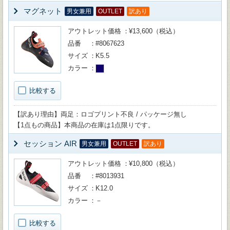
マグネット
男女兼用
OUTLET
訳あり
アウトレット価格
¥13,600（税込）
品番
#8067623
サイズ
K5.5
カラー
比較する
【訳あり理由】両足：ロゴプリント不良 / パッケージ無し
【1点もの商品】本商品の在庫は1点限りです。
セッション AIR
男女兼用
OUTLET
訳あり
アウトレット価格
¥10,800（税込）
品番
#8013931
サイズ
K12.0
カラー
－
比較する