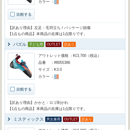
カラー
比較する
【訳あり理由】左足：毛羽立ち / パッケージ損傷
【1点もの商品】本商品の在庫は1点限りです。
パズル
子ども用
OUTLET
訳あり
アウトレット価格
¥13,700（税込）
品番
#8055386
サイズ
K3.0
カラー
比較する
【訳あり理由】かかと：ロゴ剥がれ
【1点もの商品】本商品の在庫は1点限りです。
ミスティックス
男女兼用
OUTLET
訳あり