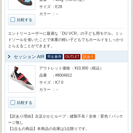
サイズ
E29
カラー
－
比較する
エントリーユーザーに最適な「DU VCR」の子ども用モデル。ミッ
ドソールを省いたことで体重の軽い子どもでもホールドをしっかり
とらえることができます。
セッション AIR
男女兼用
OUTLET
訳あり
アウトレット価格
¥10,800（税込）
品番
#8004912
サイズ
K7.0
カラー
－
比較する
【訳あり理由】左足かかとループ：縫製不良 / 全体：変色 / パッケ
ージ無し
【1点もの商品】本商品の在庫は1点限りです。