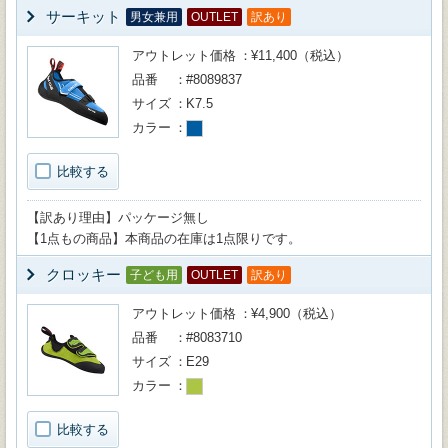
サーキット
男女兼用
OUTLET
訳あり
アウトレット価格
¥11,400（税込）
品番
#8089837
サイズ
K7.5
カラー
比較する
【訳あり理由】パッケージ無し
【1点もの商品】本商品の在庫は1点限りです。
クロッキー
子ども用
OUTLET
訳あり
アウトレット価格
¥4,900（税込）
品番
#8083710
サイズ
E29
カラー
比較する