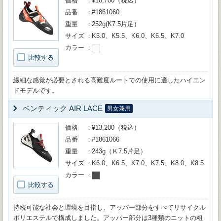
価格
¥18,700（税込）
品番
#1861060
重量
252g(K7.5片足）
サイズ
K5.0、K5.5、K6.0、K6.5、K7.0
カラー
比較する
繊細な感覚が必要とされる高難度ルートでの使用に適したハイエン
ドモデルです。
ベンティック AIR LACE
男女兼用
価格
¥13,200（税込）
品番
#1861066
重量
243g（Ｋ7.5片足）
サイズ
K6.0、K6.5、K7.0、K7.5、K8.0、K8.5
カラー
比較する
持続可能な社会と環境を目指し、アッパー部分をすべてリサイクル
ポリエステルで構成しました。アッパー部分は3種類のニットの粗