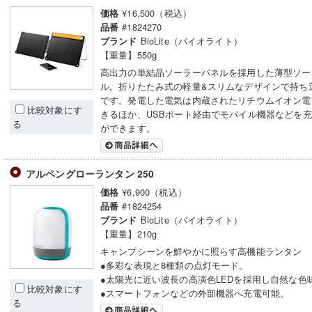
¥16,500（税込）
価格
#1824270
品番
BioLite（バイオライト）
ブランド
【重量】550g
高出力の単結晶ソーラーパネルを採用した薄型ソー
ル。折りたたみ式の軽量&スリムなデザインで持ち
です。発電した電気は内蔵されたリチウムイオン電
比較対象にす
きるほか、USBポート経由でモバイル機器などを
る
ができます。
アルペングローランタン 250
¥6,900（税込）
価格
#1824254
品番
BioLite（バイオライト）
ブランド
【重量】210g
キャンプシーンを鮮やかに照らす高機能ランタン
●多彩な表現と8種類の点灯モード。
●太陽光に近い波長の高演色LEDを採用し自然な色
比較対象にす
●スマートフォンなどの外部機器へ充電可能。
る