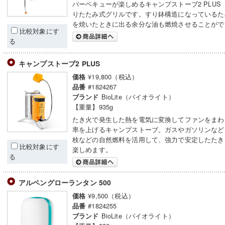
バーベキューが楽しめるキャンプストーブ2 PLUS
りたたみ式グリルです。すり鉢構造になっているた
を焼いたときに出る余分な油も燃焼させることがで
比較対象にす
る
キャンプストーブ2 PLUS
¥19,800（税込）
価格
#1824267
品番
BioLite（バイオライト）
ブランド
【重量】935g
たき火で発生した熱を電気に変換してファンをまわ
率を上げるキャンプストーブ。ガスやガソリンなど
枝などの自然燃料を活用して、強力で安定したたき
比較対象にす
楽しめます。
る
アルペングローランタン 500
¥9,500（税込）
価格
#1824255
品番
BioLite（バイオライト）
ブランド