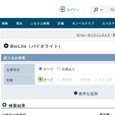
ログイン
保険
宿泊
ふるさと納税
店舗
モンベル
クラブ
カスタマ
ホーム
>
オンラインストア
>
BioLite（バイオライト）
絞り込み検索
すべて
在庫あり
在庫状況
すべて
男性用
女性用
子ども用
対象
条件を追加
検索結果
表示順
：