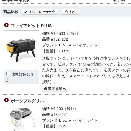
44件中44件表示
商品比較
ファイアピット PLUS
¥30,500（税込）
価格
#1824272
品番
BioLite（バイオライト）
ブランド
【重量】8.98kg
送風ファンによりパワフルかつ煙の少ない炎を楽し
台です。送風ファンは4段階の調整ができ、着火か
たき火まで、炎を自在に操れます。送風ファンの調
比較対象にす
の操作に加え、スマートフォンアプリでも行えます（Bl
る
接続）。
ポータブルグリル
¥6,200（税込）
価格
#1824231
品番
BioLite（バイオライト）
ブランド
【重量】850g