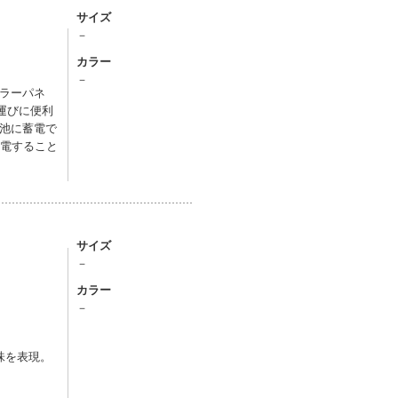
サイズ
－
カラー
－
ラーパネ
運びに便利
池に蓄電で
充電すること
サイズ
－
カラー
－
味を表現。