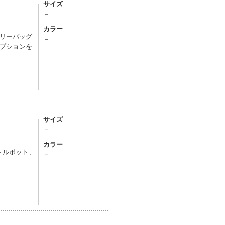
サイズ
－
カラー
リーバッグ
－
プションを
サイズ
－
カラー
トルポット、
－