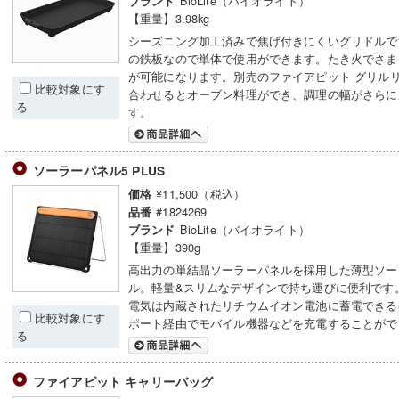
BioLite（バイオライト）
ブランド
【重量】3.98kg
シーズニング加工済みで焦げ付きにくいグリドルで
の鉄板なので単体で使用ができます。たき火でさま
が可能になります。別売のファイアピット グリル
比較対象にす
合わせるとオーブン料理ができ、調理の幅がさらに
る
す。
ソーラーパネル5 PLUS
¥11,500（税込）
価格
#1824269
品番
BioLite（バイオライト）
ブランド
【重量】390g
高出力の単結晶ソーラーパネルを採用した薄型ソー
ル。軽量&スリムなデザインで持ち運びに便利です
電気は内蔵されたリチウムイオン電池に蓄電できる
比較対象にす
ポート経由でモバイル機器などを充電することがで
る
ファイアピット キャリーバッグ