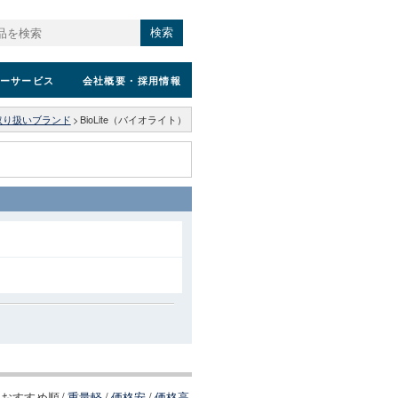
検索
ーサービス
会社概要
・採用情報
取り扱いブランド
>
BioLite（バイオライト）
おすすめ順
/
重量軽
/
価格安
/
価格高