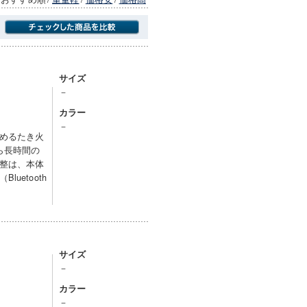
商品にのみフォーカスする
サイズ
－
カラー
－
めるたき火
ら長時間の
整は、本体
uetooth
サイズ
－
カラー
－