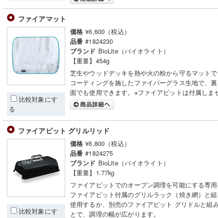
ファイアマット
¥6,600（税込）
価格
#1824230
品番
BioLite（バイオライト）
ブランド
【重量】454g
芝生やウッドデッキを熱や火の粉から守るマットで
コーティングを施したファイバーグラス生地で、裏
面でも使用できます。※ファイアピットは付属しま
比較対象にす
る
ファイアピット グリルリッド
¥6,800（税込）
価格
#1824275
品番
BioLite（バイオライト）
ブランド
【重量】1.77kg
ファイアピットでのオーブン調理を可能にする専用
ファイアピット付属のグリルラック（焼き網）と組
使用するか、別売のファイアピット グリドルと組
比較対象にす
とで、調理の幅が広がります。