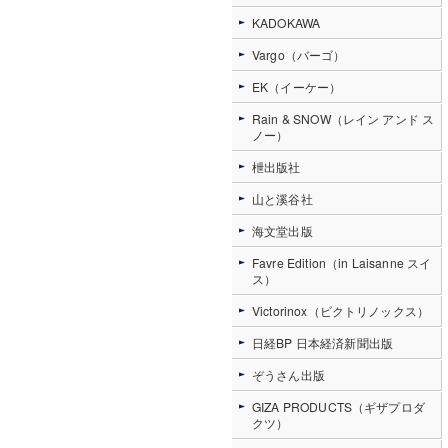
KADOKAWA
Vargo（バーゴ）
EK（イーケー）
Rain & SNOW（レイン アンド ス
ノー）
枻出版社
山と溪谷社
海文堂出版
Favre Edition（in Laisanne スイ
ス）
Victorinox（ビクトリノックス）
日経BP 日本経済新聞出版
ぞうさん出版
GIZA PRODUCTS（ギザプロダ
クツ）