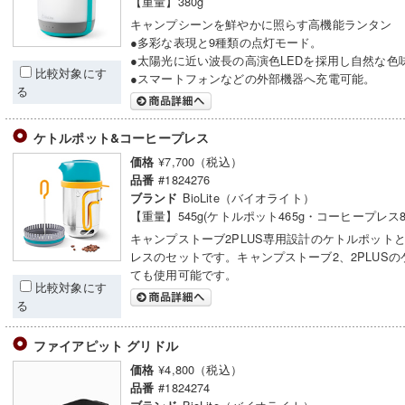
【重量】380g
キャンプシーンを鮮やかに照らす高機能ランタン
●多彩な表現と9種類の点灯モード。
●太陽光に近い波長の高演色LEDを採用し自然な色
比較対象にす
●スマートフォンなどの外部機器へ充電可能。
る
ケトルポット&コーヒープレス
¥7,700（税込）
価格
#1824276
品番
BioLite（バイオライト）
ブランド
【重量】545g(ケトルポット465g・コーヒープレス8
キャンプストーブ2PLUS専用設計のケトルポット
レスのセットです。キャンプストーブ2、2PLUSの
ても使用可能です。
比較対象にす
る
ファイアピット グリドル
¥4,800（税込）
価格
#1824274
品番