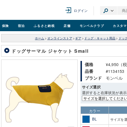
ログイン
保険
宿泊
ふるさと納税
店舗
モンベル
クラブ
カスタマ
ホーム
>
オンラインストア
>
ギア
>
ドッグ・キャット用品
>
ドッ
ドッグサーマル ジャケット Small
¥4,950（
価格
#1134153
品番
モンベル
ブランド
サイズ選択
選択すると在庫状況が表示
カラー
BL
サイズを