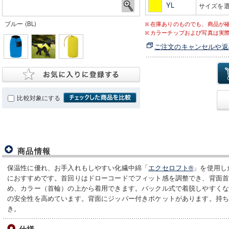
YL
サイズを
ブルー (BL)
在庫ありのものでも、商品が
カラーチップおよび写真は実
ご注文のキャンセルや返
比較対象にする
商品情報
保温性に優れ、お手入れもしやすい化繊中綿「
エクセロフト®
」を使用し
におすすめです。首回りはドローコードでフィット感を調整でき、背面
め、カラー（首輪）の上から着用できます。バックル式で着脱しやすく
の安全性を高めています。背面にジッパー付きポケットがあります。持
き。