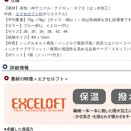
仕様
【素材】表地：40デニール・ナイロン・タフタ［はっ水加工］
中綿：
エクセロフト®
[ポリエステル]
【平均重量】72g（78g） [サイズ：38]※（ ）内は収納袋を含む総重量で
【カラー】ブルー(BL)、イエロー(YL)
【サイズ】26、30、34、38、42、46
【収納サイズ】Φ8 x 12cm
【特長】シングルキルト構造 / バックルで着脱可能 / 首回りはドローコー
ィックテープでフィット / 夜間の視認性を高める反射テープ / スタッフ
【ポケット】1個（ジッパー付き）
詳細情報
素材の特徴＜エクセロフト＞
■卓越した保温力