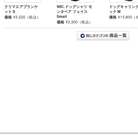
クリマエアブランケ
WIC.ドッグシャツ モ
ドッグキャリング
ット S
ンタベア フェイス
ック M
Small
価格
¥3,520（税込）
価格
¥15,800
価格
¥3,300（税込）