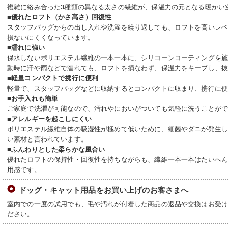
複雑に絡み合った3種類の異なる太さの繊維が、保温力の元となる暖かい
■優れたロフト（かさ高さ）回復性
スタッフバッグからの出し入れや洗濯を繰り返しても、ロフトを高いレ
損ないにくくなっています。
■濡れに強い
保水しないポリエステル繊維の一本一本に、シリコーンコーティングを
動時に汗や雨などで濡れても、ロフトを損なわず、保温力をキープし、
■軽量コンパクトで携行に便利
軽量で、スタッフバッグなどに収納するとコンパクトに収まり、携行に
■お手入れも簡単
ご家庭で洗濯が可能なので、汚れやにおいがついても気軽に洗うことが
■アレルギーを起こしにくい
ポリエステル繊維自体の吸湿性が極めて低いために、細菌やダニが発生
い素材と言われています。
■ふんわりとした柔らかな風合い
優れたロフトの保持性・回復性を持ちながらも、繊維一本一本はたいへ
用感です。
ドッグ・キャット用品をお買い上げのお客さまへ
室内での一度の試用でも、毛や汚れが付着した商品の返品や交換はお受
ださい。