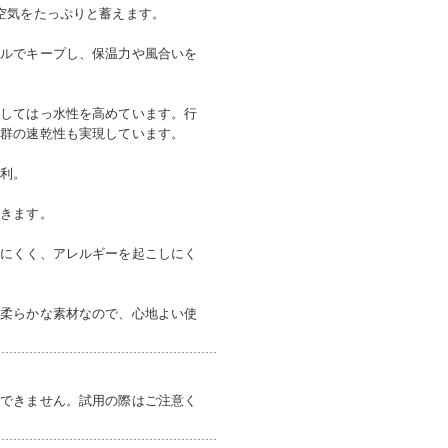
空気をたっぷりと蓄えます。
ベルでキープし、保温力や風合いを
施してはっ水性を高めています。行
抜群の速乾性も実現しています。
便利。
できます。
しにくく、アレルギーを起こしにく
ん柔らかな素材なので、心地よい使
けできません。試用の際はご注意く