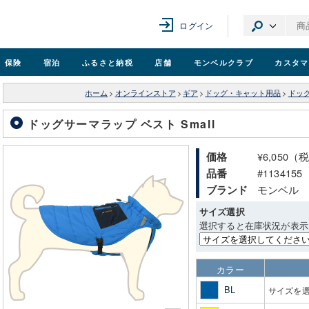
ログイン
保険
宿泊
ふるさと納税
店舗
モンベル
クラブ
カスタマ
ホーム
>
オンラインストア
>
ギア
>
ドッグ・キャット用品
>
ドッ
ドッグサーマラップ ベスト Small
¥6,050（
価格
#1134155
品番
モンベル
ブランド
サイズ選択
選択すると在庫状況が表示
カラー
BL
サイズを