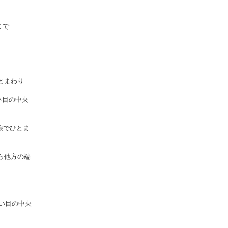
まで
とまわり
い目の中央
線でひとま
ら他方の端
い目の中央