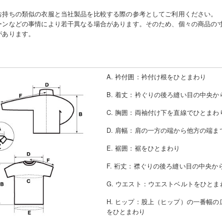
お持ちの類似の衣服と当社製品を比較する際の参考としてご利用ください。
ーンなどの事情により若干異なる場合があります。そのため、個々の商品の
があります。
A. 衿付囲
：
衿付け根をひとまわり
B. 着丈
：
衿ぐりの後ろ縫い目の中央か
C. 胸囲
：
両袖付け下を直線でひとまわ
D. 肩幅
：
肩の一方の端から他方の端ま
E. 裾囲
：
裾をひとまわり
F. 裄丈
：
襟ぐりの後ろ縫い目の中央か
G. ウエスト
：
ウエストベルトをひとま
H. ヒップ
：
股上（ヒップ）の一番幅の
をひとまわり