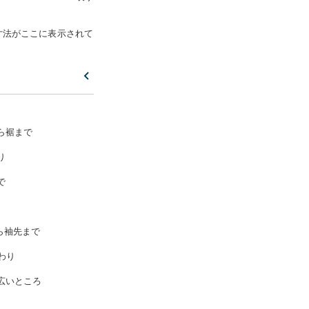
寸法がここに表示されて
ら裾まで
り
で
ら袖先まで
わり
広いところ