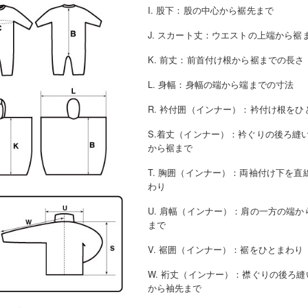
I. 股下
：
股の中心から裾先まで
J. スカート丈
：
ウエストの上端から裾
K. 前丈
：
前首付け根から裾までの長さ
L. 身幅
：
身幅の端から端までの寸法
R. 衿付囲（インナー）
：
衿付け根をひ
S.着丈（インナー）
：
衿ぐりの後ろ縫
から裾まで
T. 胸囲（インナー）
：
両袖付け下を直
わり
U. 肩幅（インナー）
：
肩の一方の端か
まで
V. 裾囲（インナー）
：
裾をひとまわり
W. 裄丈（インナー）
：
襟ぐりの後ろ縫
から袖先まで