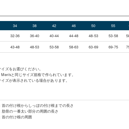
34
38
42
46
50
55
2
32-36
36-40
40-44
44-48
48-53
53-58
5
3
43-48
48-53
53-58
58-63
63-69
69-75
7
サイズをお選びください。
Men'sと同じサイズ規格で作られています。
サイズが表示されている場合があります。
：
首の付け根からしっぽの付け根までの長さ
：
肋骨の一番太い部分の周囲の長さ
：
首の付け根の周囲