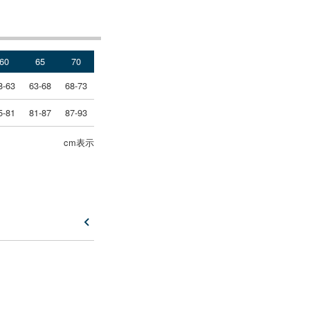
60
65
70
8-63
63-68
68-73
5-81
81-87
87-93
cm表示