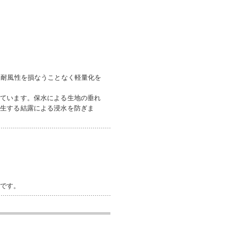
、耐風性を損なうことなく軽量化を
しています。保水による生地の垂れ
発生する結露による浸水を防ぎま
ジです。