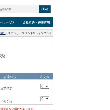
検索
ーサービス
会社概要
・採用情報
山用）
>
ステラリッジ テント3 レインフライ
（税込）
在庫状況
注文数
に出荷予定
に出荷予定
確保できない場合があります。