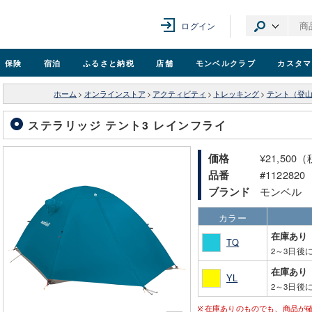
ログイン
保険
宿泊
ふるさと納税
店舗
モンベル
クラブ
カスタマ
ホーム
>
オンラインストア
>
アクティビティ
>
トレッキング
>
テント（登
ステラリッジ テント3 レインフライ
¥21,500
価格
#1122820
品番
モンベル
ブランド
カラー
在庫あり
TQ
2～3日後
在庫あり
YL
2～3日後
在庫ありのものでも、商品が