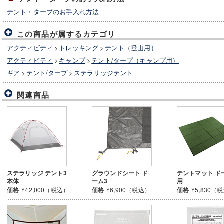
テント・タープのお手入れ方法
この商品が属するカテゴリ
アクティビティ
>
トレッキング
>
テント（登山用）
アクティビティ
>
キャンプ
>
テント/タープ（キャンプ用）
ギア
>
テント/タープ
>
ステラリッジテント
関連商品
ステラリッジ テント3
グラウンドシート ド
テントマット ド
本体
ーム3
用
価格
¥42,000（税込）
価格
¥6,900（税込）
価格
¥5,830（