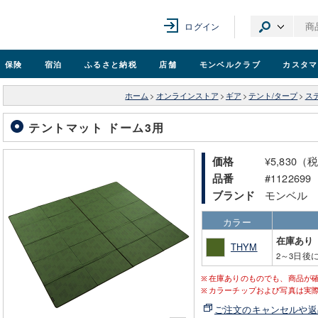
ログイン
保険
宿泊
ふるさと納税
店舗
モンベル
クラブ
カスタマ
ホーム
>
オンラインストア
>
ギア
>
テント/タープ
>
ス
テントマット ドーム3用
¥5,830（
価格
#1122699
品番
モンベル
ブランド
カラー
在庫あり
THYM
2～3日後
在庫ありのものでも、商品が
カラーチップおよび写真は実
ご注文のキャンセルや返