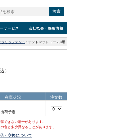
検索
ーサービス
会社概要
・採用情報
テラリッジテント
>
テントマット ドーム3用
税込）
在庫状況
注文数
に出荷予定
確保できない場合があります。
際の色と多少異なることがあります。
品・交換について