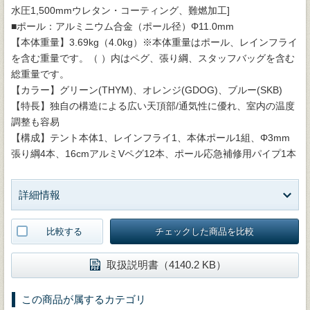
水圧1,500mmウレタン・コーティング、難燃加工]
■ポール：アルミニウム合金（ポール径）Φ11.0mm
【本体重量】3.69kg（4.0kg）※本体重量はポール、レインフライ
を含む重量です。（ ）内はペグ、張り綱、スタッフバッグを含む
総重量です。
【カラー】グリーン(THYM)、オレンジ(GDOG)、ブルー(SKB)
【特長】独自の構造による広い天頂部/通気性に優れ、室内の温度
調整も容易
【構成】テント本体1、レインフライ1、本体ポール1組、Φ3mm
張り綱4本、16cmアルミVペグ12本、ポール応急補修用パイプ1本
詳細情報
比較する
チェックした商品を比較
取扱説明書（4140.2 KB）
この商品が属するカテゴリ