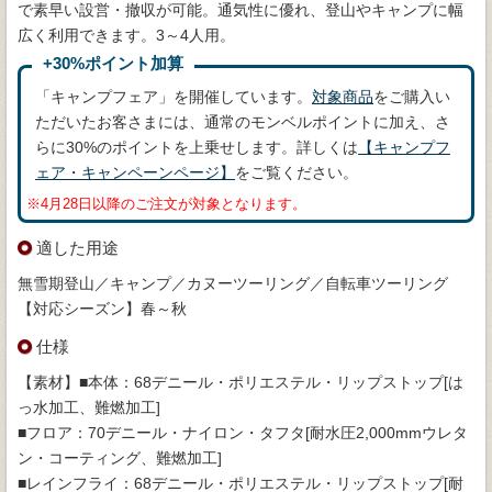
で素早い設営・撤収が可能。通気性に優れ、登山やキャンプに幅
広く利用できます。3～4人用。
+30%ポイント加算
「キャンプフェア」を開催しています。
対象商品
をご購入い
ただいたお客さまには、通常のモンベルポイントに加え、さ
らに30%のポイントを上乗せします。詳しくは
【キャンプフ
ェア・キャンペーンページ】
をご覧ください。
※4月28日以降のご注文が対象となります。
適した用途
無雪期登山／キャンプ／カヌーツーリング／自転車ツーリング
【対応シーズン】春～秋
仕様
【素材】■本体：68デニール・ポリエステル・リップストップ[は
っ水加工、難燃加工]
■フロア：70デニール・ナイロン・タフタ[耐水圧2,000mmウレタ
ン・コーティング、難燃加工]
■レインフライ：68デニール・ポリエステル・リップストップ[耐