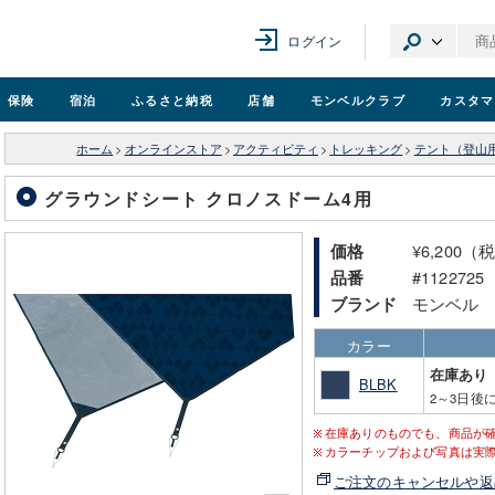
ログイン
保険
宿泊
ふるさと納税
店舗
モンベル
クラブ
カスタマ
ホーム
>
オンラインストア
>
アクティビティ
>
トレッキング
>
テント（登山
グラウンドシート クロノスドーム4用
¥6,200（
価格
#1122725
品番
モンベル
ブランド
カラー
在庫あり
BLBK
2～3日後
在庫ありのものでも、商品が
カラーチップおよび写真は実
ご注文のキャンセルや返