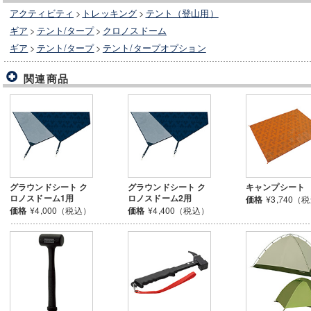
アクティビティ
>
トレッキング
>
テント（登山用）
ギア
>
テント/タープ
>
クロノスドーム
ギア
>
テント/タープ
>
テント/タープオプション
関連商品
グラウンドシート ク
グラウンドシート ク
キャンプシート
ロノスドーム1用
ロノスドーム2用
価格
¥3,740（
価格
¥4,000（税込）
価格
¥4,400（税込）