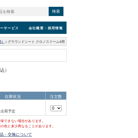
検索
ーサービス
会社概要
・採用情報
用）
>
グラウンドシート クロノスドーム4用
税込）
在庫状況
注文数
に出荷予定
確保できない場合があります。
際の色と多少異なることがあります。
品・交換について