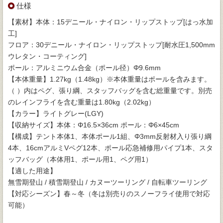
仕様
【素材】本体：15デニール・ナイロン・リップストップ[はっ水加
工]
フロア：30デニール・ナイロン・リップストップ[耐水圧1,500mm
ウレタン・コーティング]
ポール：アルミニウム合金（ポール径）Φ9.6mm
【本体重量】1.27kg（1.48kg）※本体重量はポールを含みます。
（ ）内はペグ、張り綱、スタッフバッグを含む総重量です。別売
のレインフライを含む重量は1.80kg（2.02kg）
【カラー】ライトグレー(LGY)
【収納サイズ】本体：Φ16.5×36cm ポール：Φ6×45cm
【構成】テント本体1、本体ポール1組、Φ3mm反射材入り張り綱
4本、16cmアルミVペグ12本、ポール応急補修用パイプ1本、スタ
ッフバッグ（本体用1、ポール用1、ペグ用1）
【適した用途】
無雪期登山 / 積雪期登山 / カヌーツーリング / 自転車ツーリング
【対応シーズン】春～冬（冬は別売りのスノーフライ使用で対応
可能）