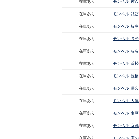
在庫あり
モンベル 佐
在庫あり
モンベル 諏
在庫あり
モンベル 岐
在庫あり
モンベル 各
在庫あり
モンベル ら
在庫あり
モンベル 浜
在庫あり
モンベル 豊
在庫あり
モンベル 長
在庫あり
モンベル 大
在庫あり
モンベル 南
在庫あり
モンベル 京
在庫あり
モンベル 高