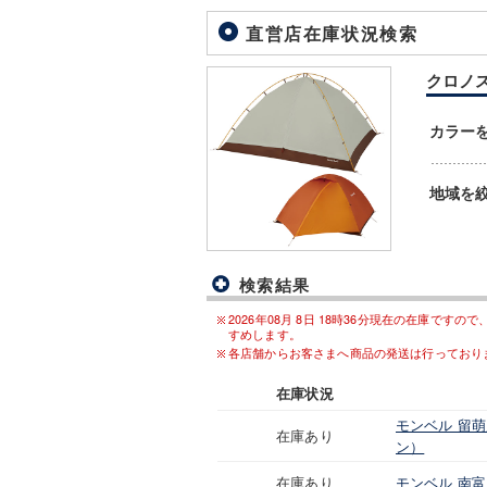
直営店在庫状況検索
クロノスド
カラー
地域を
検索結果
2026年08月 8日 18時36分現在の在庫
すめします。
各店舗からお客さまへ商品の発送は行っており
在庫状況
モンベル 留萌
在庫あり
ン）
在庫あり
モンベル 南