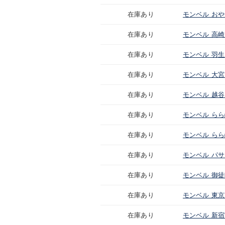
在庫あり
モンベル お
在庫あり
モンベル 高
在庫あり
モンベル 羽
在庫あり
モンベル 大
在庫あり
モンベル 越
在庫あり
モンベル ら
在庫あり
モンベル ら
在庫あり
モンベル パ
在庫あり
モンベル 御
在庫あり
モンベル 東
在庫あり
モンベル 新