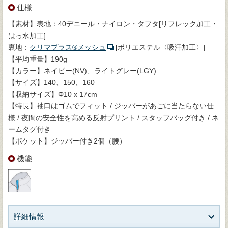
仕様
【素材】表地：40デニール・ナイロン・タフタ[リフレック加工・
はっ水加工]
裏地：
クリマプラス®メッシュ
[ポリエステル〈吸汗加工〉]
【平均重量】190g
【カラー】ネイビー(NV)、ライトグレー(LGY)
【サイズ】140、150、160
【収納サイズ】Φ10 x 17cm
【特長】袖口はゴムでフィット / ジッパーがあごに当たらない仕
様 / 夜間の安全性を高める反射プリント / スタッフバッグ付き / ネ
ームタグ付き
【ポケット】ジッパー付き2個（腰）
機能
詳細情報