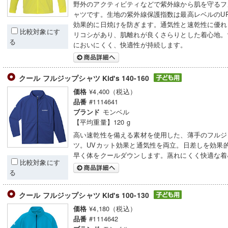
野外のアクティビティなどで紫外線から肌を守るフ
ャツです。生地の紫外線保護指数は最高レベルのUP
効果的に日焼けを防ぎます。通気性と速乾性に優れ
比較対象にす
リコシがあり、肌離れが良くさらりとした着心地。
る
においにくく、快適性が持続します。
クール フルジップシャツ Kid's 140-160
¥4,400（税込）
価格
#1114641
品番
モンベル
ブランド
【平均重量】120 g
高い速乾性を備える素材を使用した、薄手のフルジ
ツ。UVカット効果と通気性を両立。日差しを効果
早く体をクールダウンします。蒸れにくく快適な着
比較対象にす
る
クール フルジップシャツ Kid's 100-130
¥4,180（税込）
価格
#1114642
品番