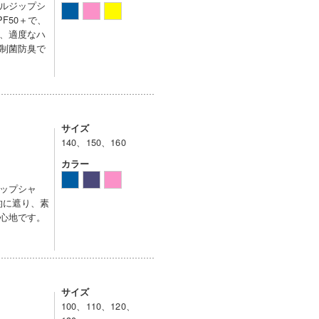
ルジップシ
F50＋で、
、適度なハ
制菌防臭で
サイズ
140、150、160
カラー
ップシャ
的に遮り、素
心地です。
サイズ
100、110、120、