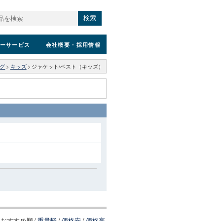
検索
ーサービス
会社概要
・採用情報
グ
>
キッズ
>
ジャケット/ベスト（キッズ）
おすすめ順
/
重量軽
/
価格安
/
価格高