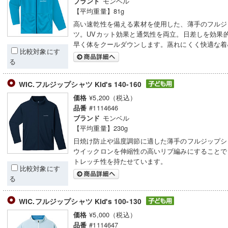
モンベル
ブランド
【平均重量】81g
高い速乾性を備える素材を使用した、薄手のフルジ
ツ。UVカット効果と通気性を両立。日差しを効果
早く体をクールダウンします。蒸れにくく快適な着
比較対象にす
る
WIC.フルジップシャツ Kid's 140-160
¥5,200（税込）
価格
#1114646
品番
モンベル
ブランド
【平均重量】230g
日焼け防止や温度調節に適した薄手のフルジップシ
ウイックロンを伸縮性の高いリブ編みにすることで
トレッチ性を持たせています。
比較対象にす
る
WIC.フルジップシャツ Kid's 100-130
¥5,000（税込）
価格
#1114647
品番