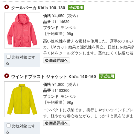
クールパーカ Kid's 100-130
¥4,950（税込）
価格
#1114639
品番
モンベル
ブランド
【平均重量】96g
高い速乾性を備える素材を使用した、薄手のフルジ
カ。UVカット効果と通気性を両立。日差しを効果
早く体をクールダウンします。蒸れにくく快適な着
比較対象にす
る
ウインドブラスト ジャケット Kid's 140-160
¥4,800（税込）
価格
#1103360
品番
モンベル
ブランド
【平均重量】98g
コンパクトに収納でき、携行しやすいウインドブレ
す。軽やかな着心地ながら、しっかりと風を防ぎま
比較対象にす
る