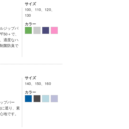
サイズ
100、110、120、
130
カラー
ルジップパ
F50＋で、
、適度なハ
制菌防臭で
サイズ
140、150、160
カラー
ップパー
的に遮り、素
心地です。