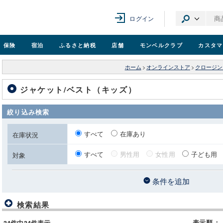
ログイン
保険
宿泊
ふるさと納税
店舗
モンベル
クラブ
カスタマ
ホーム
>
オンラインストア
>
クロージン
ジャケット/ベスト（キッズ）
絞り込み検索
すべて
在庫あり
在庫状況
すべて
男性用
女性用
子ども用
対象
条件を追加
検索結果
表示順
：