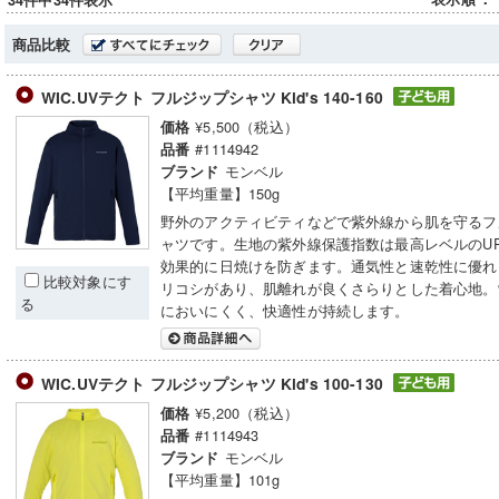
34件中34件表示
商品比較
WIC.UVテクト フルジップシャツ Kid's 140-160
¥5,500（税込）
価格
#1114942
品番
モンベル
ブランド
【平均重量】150g
野外のアクティビティなどで紫外線から肌を守るフ
ャツです。生地の紫外線保護指数は最高レベルのUP
効果的に日焼けを防ぎます。通気性と速乾性に優れ
比較対象にす
リコシがあり、肌離れが良くさらりとした着心地。
る
においにくく、快適性が持続します。
WIC.UVテクト フルジップシャツ Kid's 100-130
¥5,200（税込）
価格
#1114943
品番
モンベル
ブランド
【平均重量】101g