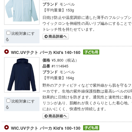
モンベル
ブランド
【平均重量】153g
日焼け防止や温度調節に適した薄手のフルジップシ
ウイックロンを伸縮性の高いリブ編みにすることで
トレッチ性を持たせています。
比較対象にす
る
WIC.UVテクト パーカ Kid's 140-160
¥5,800（税込）
価格
#1114945
品番
モンベル
ブランド
【平均重量】164g
野外のアクティビティなどで紫外線から肌を守るフ
ーカです。生地の紫外線保護指数は最高レベルのUP
効果的に日焼けを防ぎます。通気性と速乾性に優れ
比較対象にす
リコシがあり、肌離れが良くさらりとした着心地。
る
においにくく、快適性が持続します。
WIC.UVテクト パーカ Kid's 100-130