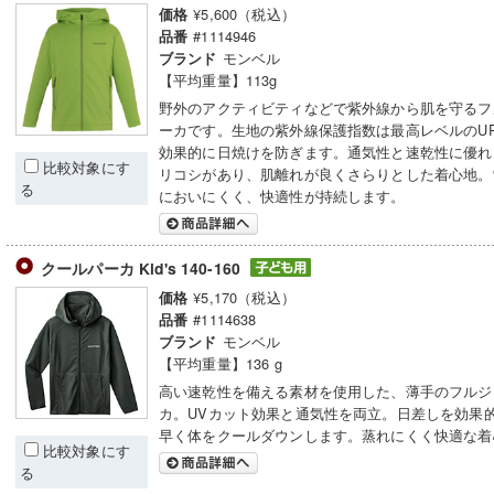
¥5,600（税込）
価格
#1114946
品番
モンベル
ブランド
【平均重量】113g
野外のアクティビティなどで紫外線から肌を守るフ
ーカです。生地の紫外線保護指数は最高レベルのUP
効果的に日焼けを防ぎます。通気性と速乾性に優れ
比較対象にす
リコシがあり、肌離れが良くさらりとした着心地。
る
においにくく、快適性が持続します。
クールパーカ Kid's 140-160
¥5,170（税込）
価格
#1114638
品番
モンベル
ブランド
【平均重量】136 g
高い速乾性を備える素材を使用した、薄手のフルジ
カ。UVカット効果と通気性を両立。日差しを効果
早く体をクールダウンします。蒸れにくく快適な着
比較対象にす
る