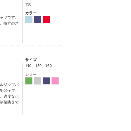
130
カラー
ャツです。
、抜群のス
サイズ
140、150、160
カラー
ルジップパ
F50＋で、
、適度なハ
制菌防臭で