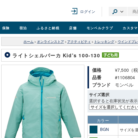
ログイン
保険
宿泊
ふるさと納税
店舗
モンベル
クラブ
カスタマ
ホーム
>
オンラインストア
>
アクティビティ
>
トレッキング
>
ウインドブレ
ライトシェルパーカ Kid's 100-130
¥7,500（
価格
#1106804
品番
モンベル
ブランド
サイズ選択
選択すると在庫状況が表示
カラー
BGN
サイズを