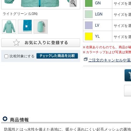
GN
サイズを
ライトグリーン (LGN)
LGN
サイズを
LV
サイズを
YL
サイズを
在庫ありのものでも、商品が
カラーチップおよび写真は実
比較対象にする
ご注文のキャンセルや返
商品情報
防風性とはっ水性を備えた表地に、暖かく蒸れにくい起毛メッシュの裏