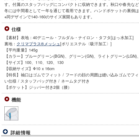
す。付属のスタッフバッグにコンパクトに収納できます。秋口や春先な
冬には中間着として一年を通じて着用できます。ハンドポケットの裏側
※同デザインで140-160のサイズ展開もあります。
仕様
【素材】表地：40デニール・フルダル・ナイロン・タフタ[はっ水加工]
裏地：
クリマプラス®メッシュ
[ポリエステル〈吸汗加工〉]
【平均重量】145g
【カラー】ブルーグリーン(BGN)、グリーン(GN)、ライトグリーン(LGN)、
【サイズ】100、110、120、130
【収納サイズ】Φ10 x 16cm
【特長】袖口はゴムでフィット / フードの顔の周囲は縫い込みゴムでフィ
い仕様 / スタッフバッグ付き / ネームタグ付き
【ポケット】ジッパー付き2個（腰）
機能
詳細情報