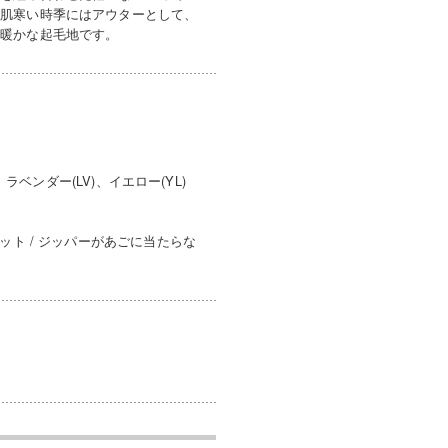
ど肌寒い時季にはアウターとして、
は暖かな起毛地です。
ラベンダー(LV)、イエロー(YL)
ット / ジッパーがあごに当たらな