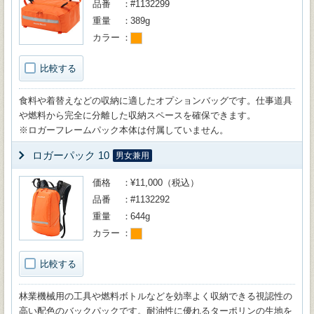
品番
#1132299
重量
389g
カラー
比較する
食料や着替えなどの収納に適したオプションバッグです。仕事道具
や燃料から完全に分離した収納スペースを確保できます。
※ロガーフレームパック本体は付属していません。
ロガーパック 10
男女兼用
価格
¥11,000（税込）
品番
#1132292
重量
644g
カラー
比較する
林業機械用の工具や燃料ボトルなどを効率よく収納できる視認性の
高い配色のバックパックです。耐油性に優れるターポリンの生地を