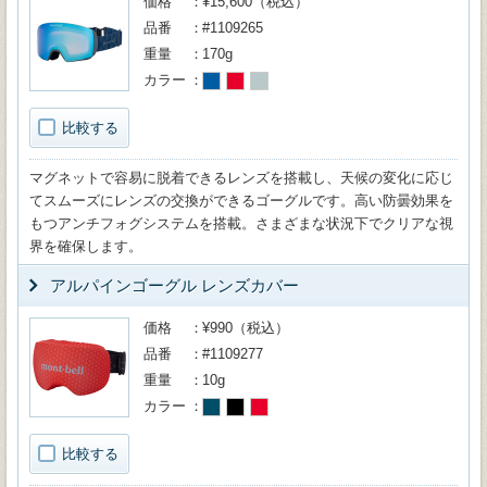
価格
¥15,600（税込）
品番
#1109265
重量
170g
カラー
比較する
マグネットで容易に脱着できるレンズを搭載し、天候の変化に応じ
てスムーズにレンズの交換ができるゴーグルです。高い防曇効果を
もつアンチフォグシステムを搭載。さまざまな状況下でクリアな視
界を確保します。
アルパインゴーグル レンズカバー
価格
¥990（税込）
品番
#1109277
重量
10g
カラー
比較する