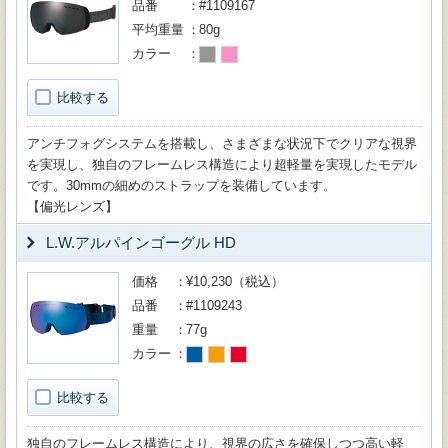
品番
#1109167
平均重量
80g
カラー
比較する
アンチフォグシステムを搭載し、さまざまな状況下でクリアな視界
を実現し、独自のフレームレス構造により超軽量を実現したモデル
です。30mmの細めのストラップを装備しています。
【偏光レンズ】
L.W.アルパインゴーグル HD
価格
¥10,230（税込）
品番
#1109243
重量
77g
カラー
比較する
独自のフレームレス構造により、視界の広さを確保しつつ高い軽