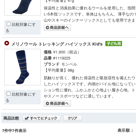
【平均重量】47g
保温性と消臭効果に優れるウールを使用した、指間
い5本指ソックスです。単体はもちろん、薄手なの
山やスキーのインナーソックスとしても使用できま
比較対象にす
る
メリノウール トレッキング ハイソックス Kid's
¥1,600（税込）
価格
#1119225
品番
モンベル
ブランド
【平均重量】98g
肌触りが良く、優れた保温性と吸放湿性を備えたウ
したハイソックスです。内側がパイル地になってい
ション性に優れ、ふかふかと心地よい履き心地。ト
比較対象にす
やスノースポーツなどに適しています。
る
商品比較
表示順
：
7件中7件表示