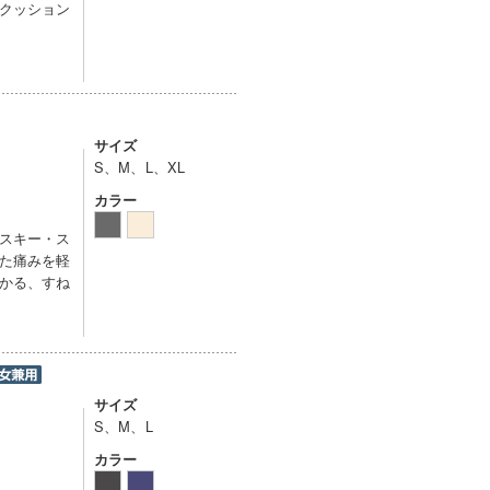
クッション
サイズ
S、M、L、XL
カラー
スキー・ス
た痛みを軽
かる、すね
サイズ
S、M、L
カラー