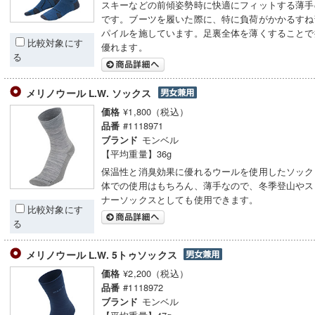
スキーなどの前傾姿勢時に快適にフィットする薄手
です。ブーツを履いた際に、特に負荷がかかるすね
パイルを施しています。足裏全体を薄くすることで
比較対象にす
優れます。
る
メリノウール L.W. ソックス
¥1,800（税込）
価格
#1118971
品番
モンベル
ブランド
【平均重量】36g
保温性と消臭効果に優れるウールを使用したソック
体での使用はもちろん、薄手なので、冬季登山やス
ナーソックスとしても使用できます。
比較対象にす
る
メリノウール L.W. 5トゥソックス
¥2,200（税込）
価格
#1118972
品番
モンベル
ブランド