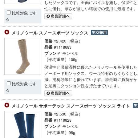
したソックスです。全面にパイルを施し、保温性と
性に優れ、寒さが厳しい環境での使用に最適です。
比較対象にす
る
メリノウール スノースポーツ ソックス
¥2,420（税込）
価格
#1118683
品番
モンベル
ブランド
【平均重量】109g
保温性と吸放湿性に優れたメリノウールを使用した
ノーボード用ソックス。ウール特有のちくちくとし
減。消臭効果にも優れています。滑走時に負荷がか
比較対象にす
と足裏にクッション性を持たせています。
る
メリノウール サポーテック スノースポーツ ソックス ライト
¥2,530（税込）
価格
#1118828
品番
モンベル
ブランド
【平均重量】98g