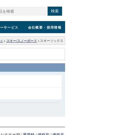
検索
ーサービス
会社概要
・採用情報
ィ
>
スキー/スノーボード
>
スキーソックス
おすすめ順
/
重量軽
/
価格安
/
価格高