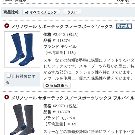
7件中7件表示
商品比較
メリノウール サポーテック スノースポーツ ソックス
¥2,640（税込）
価格
#1118274
品番
モンベル
ブランド
【平均重量】118g
スキーなどの前傾姿勢時に快適にフィットするパタ
したソックスです。スキーブーツを履いた際に、特
かるすね部分に、クッション性を持たせています。
比較対象にす
ノウールを使用し、優れた保温性を備えています。
る
メリノウール サポーテック スノースポーツソックス フルパイ
¥2,970（税込）
価格
#1118378
品番
モンベル
ブランド
【平均重量】131g
スキーなどの前傾姿勢時に快適にフィットするパタ