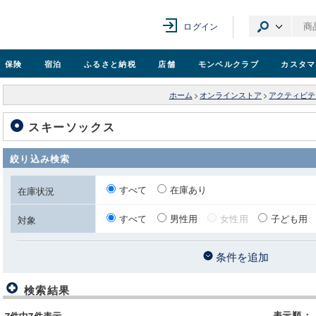
ログイン
保険
宿泊
ふるさと納税
店舗
モンベル
クラブ
カスタマ
ホーム
>
オンラインストア
>
アクティビテ
スキーソックス
絞り込み検索
すべて
在庫あり
在庫状況
すべて
男性用
女性用
子ども用
対象
条件を追加
検索結果
表示順
：