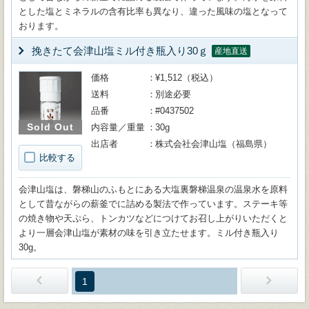
とした塩とミネラルの含有比率も異なり、違った風味の塩となって
おります。
挽きたて会津山塩ミル付き瓶入り30ｇ
産地直送
価格
¥1,512（税込）
送料
別途必要
品番
#0437502
Sold Out
内容量／重量
30g
出店者
株式会社会津山塩（福島県）
比較する
会津山塩は、磐梯山のふもとにある大塩裏磐梯温泉の温泉水を原料
として昔ながらの薪釜でに詰める製法で作っています。ステーキ等
の焼き物や天ぷら、トンカツなどにつけてお召し上がりいただくと
より一層会津山塩が素材の味を引き立たせます。ミル付き瓶入り
30g。
1