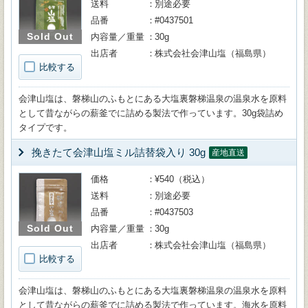
送料
別途必要
品番
#0437501
Sold Out
内容量／重量
30g
出店者
株式会社会津山塩（福島県）
比較する
会津山塩は、磐梯山のふもとにある大塩裏磐梯温泉の温泉水を原料
として昔ながらの薪釜でに詰める製法で作っています。30g袋詰め
タイプです。
挽きたて会津山塩ミル詰替袋入り 30g
産地直送
価格
¥540（税込）
送料
別途必要
品番
#0437503
Sold Out
内容量／重量
30g
出店者
株式会社会津山塩（福島県）
比較する
会津山塩は、磐梯山のふもとにある大塩裏磐梯温泉の温泉水を原料
として昔ながらの薪釜でに詰める製法で作っています。海水を原料