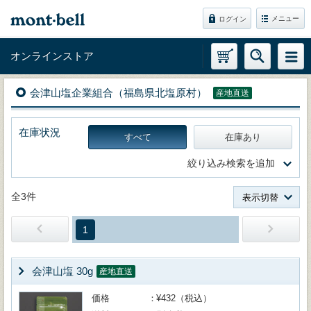
メニュー
ログイン
オンラインストア
会津山塩企業組合（福島県北塩原村）
産地直送
在庫状況
すべて
在庫あり
絞り込み検索を追加
全3件
表示切替
1
会津山塩 30g
産地直送
価格
¥432（税込）