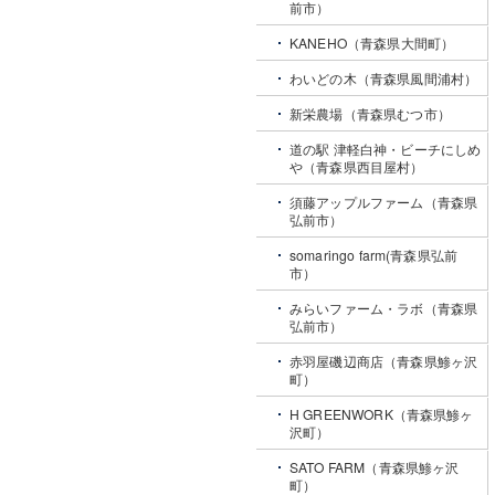
前市）
KANEHO（青森県大間町）
わいどの木（青森県風間浦村）
新栄農場（青森県むつ市）
道の駅 津軽白神・ビーチにしめ
や（青森県西目屋村）
須藤アップルファーム（青森県
弘前市）
somaringo farm(青森県弘前
市）
みらいファーム・ラボ（青森県
弘前市）
赤羽屋磯辺商店（青森県鯵ヶ沢
町）
H GREENWORK（青森県鯵ヶ
沢町）
SATO FARM（青森県鯵ヶ沢
町）