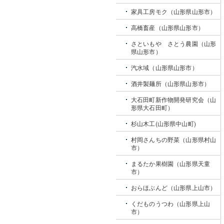
家具工房モク（山形県山形市）
高橋畜産（山形県山形市）
さといもや さとう農園（山形
県山形市）
汽水域（山形県山形市）
酒井製麺所（山形県山形市）
大石田町新作物開発研究会（山
形県大石田町）
杉山木工(山形県中山町)
村岡さんちの野菜（山形県村山
市）
まるたか果樹園（山形県天童
市）
おらほぶんど（山形県上山市）
くだものうつわ（山形県上山
市）