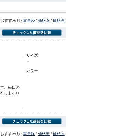
おすすめ順
/
重量軽
/
価格安
/
価格高
商品にのみフォーカスする
サイズ
－
カラー
－
ます。毎日の
召し上がり
おすすめ順
/
重量軽
/
価格安
/
価格高