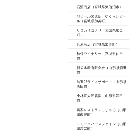
石渡商店（宮城県気仙沼市）
地ビール製造所 やくらいビー
ル（宮城県加美町）
リロカリコクリ（宮城県加美
町）
菅原商店（宮城県加美町）
秋保ワイナリー（宮城県仙台
市）
新栄水産有限会社（山形県酒田
市）
与五郎ライスサポート（山形県
酒田市）
小林直太郎農園（山形県酒田
市）
農家レストランこしゃる（山形
県飯豊町）
スモークハウスファイン（山形
県高畠町）