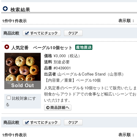
検索結果
表示順
：
1件中1件表示
商品比較
人気定番 ベーグル10個セット
¥3,000（税込）
価格
別途必要
送料
#0439001
品番
山ベーグル＆Coffee Stand（山形県）
出店者
【内容量／重量】ベーグル10個
Sold Out
人気定番のベーグルを10個セットにて販売いたし
朝食からアウトドアでの食事など幅広いシーンでお
比較対象にす
いただけます。
る
商品比較
表示順
：
1件中1件表示