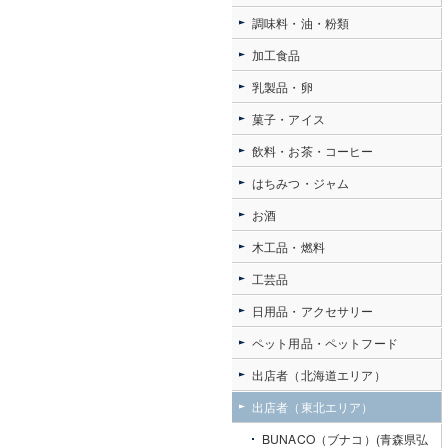
調味料・油・粉類
加工食品
乳製品・卵
菓子・アイス
飲料・お茶・コーヒー
はちみつ・ジャム
お酒
木工品・燃料
工芸品
日用品・アクセサリー
ペット用品・ペットフード
出店者（北海道エリア）
出店者（東北エリア）
BUNACO（ブナコ）(青森県弘