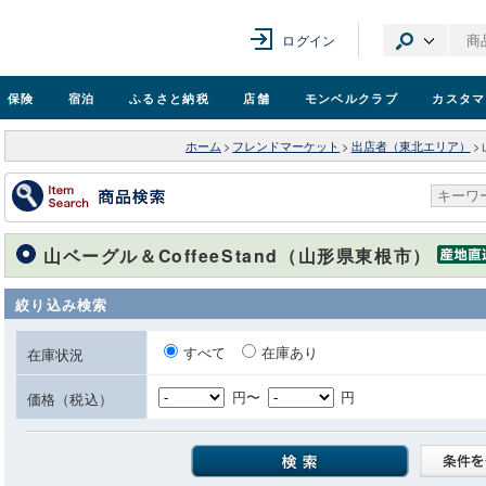
ログイン
保険
宿泊
ふるさと納税
店舗
モンベル
クラブ
カスタマ
ホーム
>
フレンドマーケット
>
出店者（東北エリア）
>
山ベーグル＆CoffeeStand（山形県東根市）
絞り込み検索
すべて
在庫あり
在庫状況
円〜
円
価格（税込）