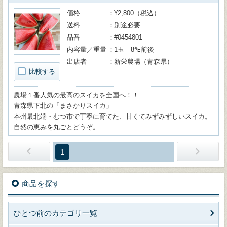
価格
¥2,800（税込）
送料
別途必要
品番
#0454801
内容量／重量
1玉 8㌔前後
出店者
新栄農場（青森県）
比較する
農場１番人気の最高のスイカを全国へ！！
青森県下北の「まさかりスイカ」
本州最北端・むつ市で丁寧に育てた、甘くてみずみずしいスイカ。
自然の恵みを丸ごとどうぞ。
1
商品を探す
ひとつ前のカテゴリ一覧