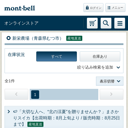
メニュー
ログイン
オンラインストア
新栄農場（青森県むつ市）
産地直送
在庫状況
すべて
在庫あり
絞り込み検索を追加
全1件
表示切替
1
🍉「大切な人へ、“北の涼夏”を贈りませんか？」まさか
りスイカ【出荷時期：8月上旬より / 販売時期：8月25日
まで】
産地直送