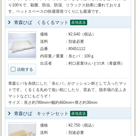
り100％で、殺菌、防虫、防湿、リラックス効果に優れておりま
す。ペットスペースの快適環境づくりにも最適です。
青森ひば くるくるマット
産地直送
価格
¥2,640（税込）
送料
別途必要
品番
#0451112
内容量／重量
糸ヒバ：100ｇ
出店者
村口産業/わいどの木（青森県）
比較する
青森ヒバを糸状にした「糸ヒバ」がクッション材として入ったマッ
トです。くるくる丸めて低い枕にしたり、背あて、脱衣場の足ふき
マットなどにもどうぞ！
サイズ：長さ約780mm×幅約460mm×厚さ約30mm
青森ひば キッチンセット
産地直送
価格
¥2,750（税込）
送料
別途必要