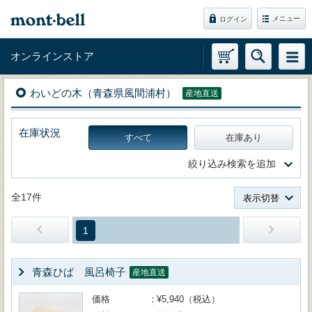
メニュー
ログイン
オンラインストア
わいどの木（青森県風間浦村）
産地直送
在庫状況
すべて
在庫あり
絞り込み検索を追加
全17件
表示切替
1
青森ひば 風呂椅子
産地直送
価格
¥5,940（税込）