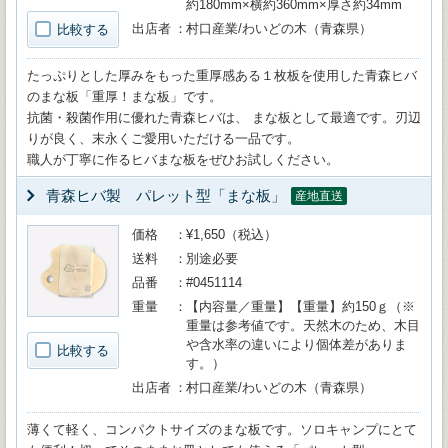
約180mm×横約360mm×厚さ約34mm
出店者
村口産業/わいどの木（青森県）
比較する
たっぷりとした厚みをもった重厚感ある１枚板を使用した青森ヒバ
のまな板「重厚！まな板」です。
抗菌・殺菌作用に優れた青森ヒバは、 まな板として最適です。刃辺
りが良く、末永くご愛用いただける一品です。
職人が丁寧に作るヒバまな板をぜひお試しください。
青森ヒバ製 パレット型「まな板」
産地直送
価格
¥1,650（税込）
送料
別途必要
品番
#0451114
重量
【内容量／重量】【重量】約150ｇ（※
重量は参考値です。天然木のため、木目
や含水率の違いにより個体差がありま
比較する
す。）
出店者
村口産業/わいどの木（青森県）
薄くて軽く、コンパクトサイズのまな板です。ソロキャンプにとて