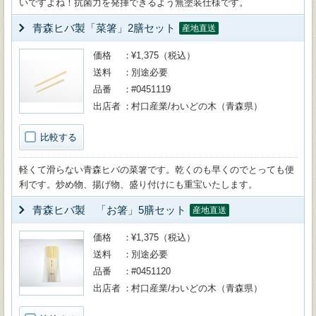
いですよね！抗菌力を発揮できるよう無塗装仕様です。
青森ヒバ製「菜箸」2膳セット
産地直送
価格
¥1,375（税込）
送料
別途必要
品番
#0451119
出店者
村口産業/わいどの木（青森県）
比較する
軽くて滑らない青森ヒバの菜箸です。乾くのも早くのでとっても便
利です。炒め物、揚げ物、盛り付けにも重宝いたします。
青森ヒバ製 「お箸」5膳セット
産地直送
価格
¥1,375（税込）
送料
別途必要
品番
#0451120
出店者
村口産業/わいどの木（青森県）