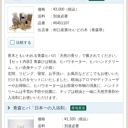
価格
¥3,000（税込）
送料
別途必要
品番
#0451107
出店者
村口産業/わいどの木（青森県）
比較する
香木ともいわれる青森ヒバの「天然の香り」で癒されてください。
【セット内容】青森ひば精油、ヒバウオーター、ヒバハンドクリー
ム、ヒバ赤身チップ（小袋）
玄関、リビング、寝室、お手洗い、お風呂などどこでもお使いいた
だけるものをセットにいたしました。精油はアロマやディフューザ
ーやお掃除に、ヒバウオーターはお部屋や布物の消臭に、ハンドク
リームは手荒れ予防や抗菌に、チップは精油と一緒に天然芳香剤や
入浴剤にお使いいただけます。
青森ヒバ「日本一の入浴剤」
産地直送
価格
¥1,320（税込）
送料
別途必要