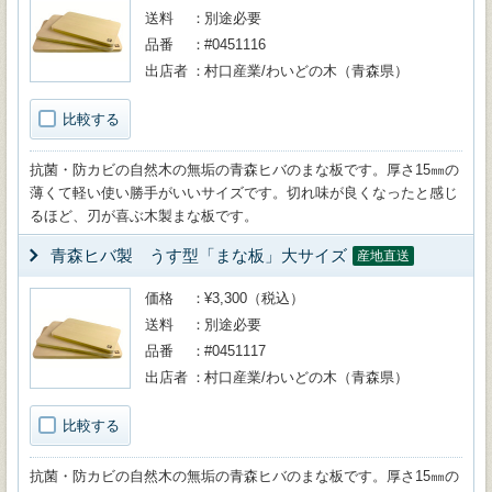
送料
別途必要
品番
#0451116
出店者
村口産業/わいどの木（青森県）
比較する
抗菌・防カビの自然木の無垢の青森ヒバのまな板です。厚さ15㎜の
薄くて軽い使い勝手がいいサイズです。切れ味が良くなったと感じ
るほど、刃が喜ぶ木製まな板です。
青森ヒバ製 うす型「まな板」大サイズ
産地直送
価格
¥3,300（税込）
送料
別途必要
品番
#0451117
出店者
村口産業/わいどの木（青森県）
比較する
抗菌・防カビの自然木の無垢の青森ヒバのまな板です。厚さ15㎜の