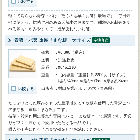
比較する
軽くて滑らない青森ヒバは、乾くのも早くお箸に最適です。毎日気
軽に使える、抗菌作用のある天然木のお箸です。麺類やお刺身を食
べる際もつかみやすくて、指が疲れないお箸。
青森ヒバ製 重厚「まな板」大サイズ
産地直送
価格
¥6,380（税込）
送料
別途必要
品番
#0451110
重量
【内容量／重量】約2200ｇ【サイズ】
縦約240mm×横約500mm×厚さ約34mm
出店者
村口産業/わいどの木（青森県）
比較する
たっぷりとした厚みをもった重厚感ある１枚板を使用した青森ヒバ
のまな板「重厚！まな板」です。
抗菌・殺菌作用に優れた青森ヒバは、 まな板として最適です。刃辺
りが良く、末永くご愛用いただける一品です。
職人が丁寧に作るヒバまな板をぜひお試しください。