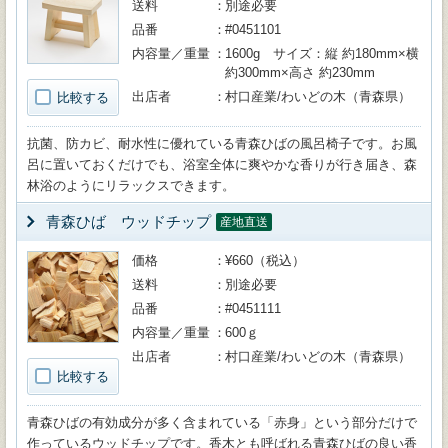
送料
別途必要
品番
#0451101
内容量／重量
1600g サイズ：縦 約180mm×横
約300mm×高さ 約230mm
出店者
村口産業/わいどの木（青森県）
比較する
抗菌、防カビ、耐水性に優れている青森ひばの風呂椅子です。お風
呂に置いておくだけでも、浴室全体に爽やかな香りが行き届き、森
林浴のようにリラックスできます。
青森ひば ウッドチップ
産地直送
価格
¥660（税込）
送料
別途必要
品番
#0451111
内容量／重量
600ｇ
出店者
村口産業/わいどの木（青森県）
比較する
青森ひばの有効成分が多く含まれている「赤身」という部分だけで
作っているウッドチップです。香木とも呼ばれる青森ひばの良い香