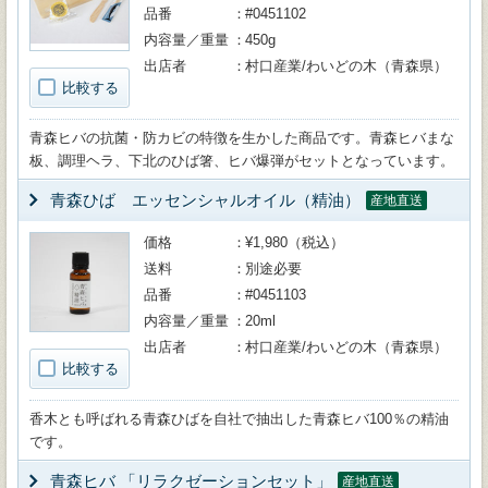
品番
#0451102
内容量／重量
450g
出店者
村口産業/わいどの木（青森県）
比較する
青森ヒバの抗菌・防カビの特徴を生かした商品です。青森ヒバまな
板、調理ヘラ、下北のひば箸、ヒバ爆弾がセットとなっています。
青森ひば エッセンシャルオイル（精油）
産地直送
価格
¥1,980（税込）
送料
別途必要
品番
#0451103
内容量／重量
20ml
出店者
村口産業/わいどの木（青森県）
比較する
香木とも呼ばれる青森ひばを自社で抽出した青森ヒバ100％の精油
です。
青森ヒバ 「リラクゼーションセット」
産地直送