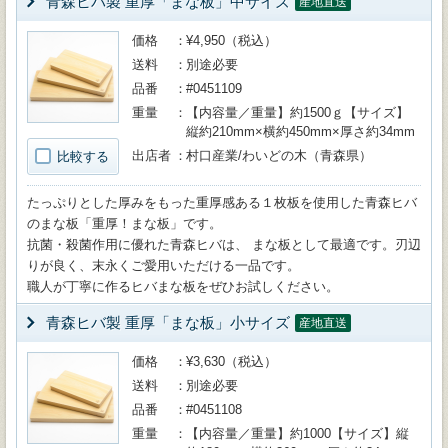
青森ヒバ製 重厚「まな板」中サイズ
産地直送
価格
¥4,950（税込）
送料
別途必要
品番
#0451109
重量
【内容量／重量】約1500ｇ【サイズ】
縦約210mm×横約450mm×厚さ約34mm
出店者
村口産業/わいどの木（青森県）
比較する
たっぷりとした厚みをもった重厚感ある１枚板を使用した青森ヒバ
のまな板「重厚！まな板」です。
抗菌・殺菌作用に優れた青森ヒバは、 まな板として最適です。刃辺
りが良く、末永くご愛用いただける一品です。
職人が丁寧に作るヒバまな板をぜひお試しください。
青森ヒバ製 重厚「まな板」小サイズ
産地直送
価格
¥3,630（税込）
送料
別途必要
品番
#0451108
重量
【内容量／重量】約1000【サイズ】縦