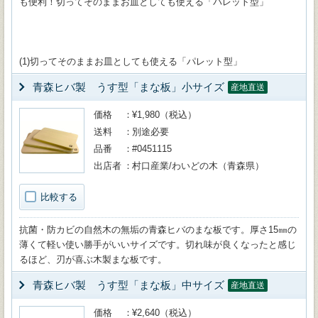
も便利！切ってそのままお皿としても使える「パレット型」
(1)切ってそのままお皿としても使える「パレット型」
青森ヒバ製 うす型「まな板」小サイズ
産地直送
価格
¥1,980（税込）
送料
別途必要
品番
#0451115
出店者
村口産業/わいどの木（青森県）
比較する
抗菌・防カビの自然木の無垢の青森ヒバのまな板です。厚さ15㎜の
薄くて軽い使い勝手がいいサイズです。切れ味が良くなったと感じ
るほど、刃が喜ぶ木製まな板です。
青森ヒバ製 うす型「まな板」中サイズ
産地直送
価格
¥2,640（税込）