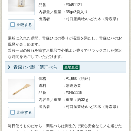
品番
#0451121
内容量／重量
35g×3袋入り
出店者
村口産業/わいどの木（青森県）
比較する
湯船に入れた瞬間、青森ひばの香りが浴室を満たし、青森ヒバのお
風呂が楽しめます。
普段一日の疲れを癒すお風呂で心地よい香りでリラックスした贅沢
な時間を過ごしていただけます。
青森ヒバ製「調理べら」
産地直送
価格
¥1,980（税込）
送料
別途必要
品番
#0451118
内容量／重量
重量：約32ｇ
出店者
村口産業/わいどの木（青森県）
比較する
毎日使うものだから、調理べらは衛生的で安心安全なモノを選びた