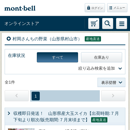
メニュー
ログイン
オンラインストア
村岡さんちの野菜（山形県村山市）
産地直送
在庫状況
すべて
在庫あり
絞り込み検索を追加
全1件
表示切替
1
収穫即日発送！ 山形県産大玉スイカ【出荷時期:７月
下旬より順次/販売期間:７月末頃まで】
産地直送