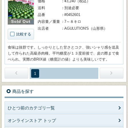
価格
¥3,240（税込）
送料
別途必要
品番
#0452601
Sold Out
内容量／重量
7～８キロ
出店者
AGULUTION'S（山形県）
比較する
食味は抜群です。しっかりとした甘さとコク、強いシャリ感を追及
して作られた高級赤肉種。平均糖度が１３度前後で、皮の際まで食
べられ、実際のBRIX値（糖度計の値）よりも美味しいです。
1
商品を探す
ひとつ前のカテゴリ一覧
オンラインストア トップ