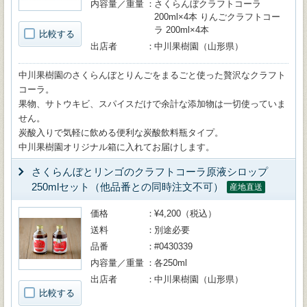
内容量／重量
さくらんぼクラフトコーラ
200ml×4本 りんごクラフトコー
ラ 200ml×4本
比較する
出店者
中川果樹園（山形県）
中川果樹園のさくらんぼとりんごをまるごと使った贅沢なクラフト
コーラ。
果物、サトウキビ、スパイスだけで余計な添加物は一切使っていま
せん。
炭酸入りで気軽に飲める便利な炭酸飲料瓶タイプ。
中川果樹園オリジナル箱に入れてお届けします。
さくらんぼとリンゴのクラフトコーラ原液シロップ
250mlセット（他品番との同時注文不可）
産地直送
価格
¥4,200（税込）
送料
別途必要
品番
#0430339
内容量／重量
各250ml
出店者
中川果樹園（山形県）
比較する