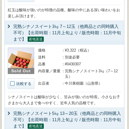
紅玉は酸味が強いのが特徴の品種。酸味の中にある深い味わいをお
楽しみ頂けます。
完熟シナノスイート3㎏ 7～12玉（他商品との同時購入
不可）【出荷時期：11月上旬より / 販売時期：11月中旬
まで】
産地直送
価格
¥3,322（税込）
送料
別途必要
品番
#0430307
Sold Out
内容量／重量
完熟シナノスイート3㎏（7～12
玉）
出店者
中川果樹園（山形県）
比較する
シナノスイートは酸味が少なく、甘みが強いのが特長。小さなお子
さまから大人まで食べやすく、近年人気の品種です。
完熟シナノスイート5㎏ 13～20玉（他商品との同時購入
不可）【出荷時期：11月上旬より / 販売時期：11月中旬
まで】
産地直送