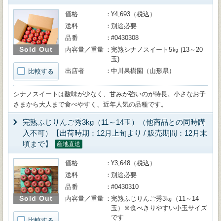
価格
¥4,693（税込）
送料
別途必要
品番
#0430308
Sold Out
内容量／重量
完熟シナノスイート5㎏ (13～20
玉)
出店者
中川果樹園（山形県）
比較する
シナノスイートは酸味が少なく、甘みが強いのが特長。小さなお子
さまから大人まで食べやすく、近年人気の品種です。
完熟ふじりんご秀3kg（11～14玉）（他商品との同時購
入不可）【出荷時期：12月上旬より / 販売期間：12月末
頃まで】
産地直送
価格
¥3,648（税込）
送料
別途必要
品番
#0430310
Sold Out
内容量／重量
完熟ふじりんご秀3㎏（11～14
玉）※食べきりやすい小玉サイズ
です
比較する