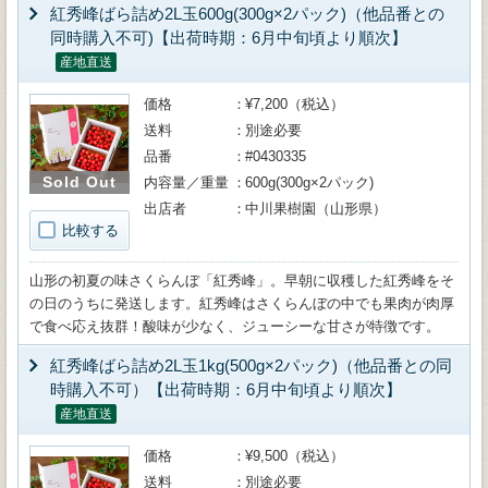
紅秀峰ばら詰め2L玉600g(300g×2パック)（他品番との
同時購入不可)【出荷時期：6月中旬頃より順次】
産地直送
価格
¥7,200（税込）
送料
別途必要
品番
#0430335
Sold Out
内容量／重量
600g(300g×2パック)
出店者
中川果樹園（山形県）
比較する
山形の初夏の味さくらんぼ「紅秀峰」。早朝に収穫した紅秀峰をそ
の日のうちに発送します。紅秀峰はさくらんぼの中でも果肉が肉厚
で食べ応え抜群！酸味が少なく、ジューシーな甘さが特徴です。
紅秀峰ばら詰め2L玉1kg(500g×2パック)（他品番との同
時購入不可）【出荷時期：6月中旬頃より順次】
産地直送
価格
¥9,500（税込）
送料
別途必要