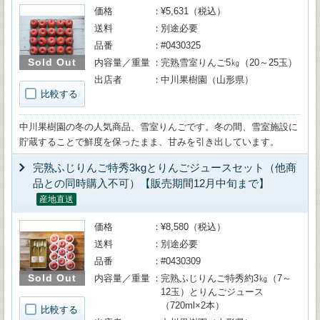
価格
¥5,631（税込）
送料
別途必要
品番
#0430325
Sold Out
内容量／重量
完熟雪室りんご5㎏（20～25玉）
出店者
中川果樹園（山形県）
比較する
中川果樹園の冬の人気商品、雪室りんごです。冬の間、雪室施設に
貯蔵することで鮮度を保ったまま、甘みを引き出しています。
完熟ふじりんご特秀3kgとりんごジュースセット（他商
品との同時購入不可）【販売期間12月中旬まで】
産地直送
価格
¥8,580（税込）
送料
別途必要
品番
#0430309
Sold Out
内容量／重量
完熟ふじりんご特秀約3㎏（7～
12玉）とりんごジュース
（720ml×2本）
比較する