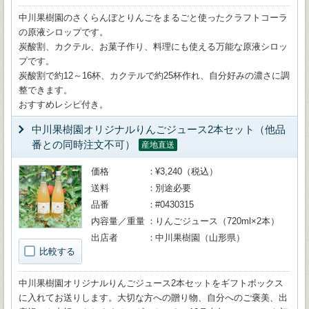
中川果樹園のさくらんぼとりんごをまるごと使ったクラフトコーラ
の原液シロップです。
炭酸割、カクテル、お菓子作り、料理にも使える万能な原液シロッ
プです。
炭酸割で約12～16杯、カクテルで約25杯作れ、自分好みの濃さに調
整できます。
おすすめレシピ付き。
中川果樹園オリジナルりんごジュース2本セット（他品
番との同時注文不可）
産地直送
価格
¥3,240（税込）
送料
別途必要
品番
#0430315
内容量／重量
りんごジュース（720ml×2本）
出店者
中川果樹園（山形県）
比較する
中川果樹園オリジナルりんごジュース2本セットをギフトボックス
に入れてお送りします。大切な方への贈り物、自分へのご褒美、出