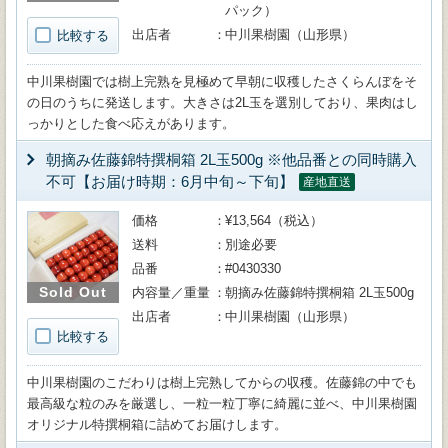
パック）
出店者
中川果樹園（山形県）
比較する
中川果樹園では樹上完熟を見極めて早朝に収穫したさくらんぼをそ
の日のうちに発送します。大きさは2L玉を選別しており、果肉はし
っかりとした食べ応えがあります。
朝摘み佐藤錦特撰桐箱 2L玉500g ※他品番との同時購入
不可【お届け時期：6月中旬～下旬】
産地直送
価格
¥13,564（税込）
送料
別途必要
品番
#0430330
Sold Out
内容量／重量
朝摘み佐藤錦特撰桐箱 2L玉500g
出店者
中川果樹園（山形県）
比較する
中川果樹園のこだわりは樹上完熟してからの収穫。佐藤錦の中でも
最高級な粒のみを厳選し、一粒一粒丁寧に綺麗に並べ、中川果樹園
オリジナル特撰桐箱に詰めてお届けします。