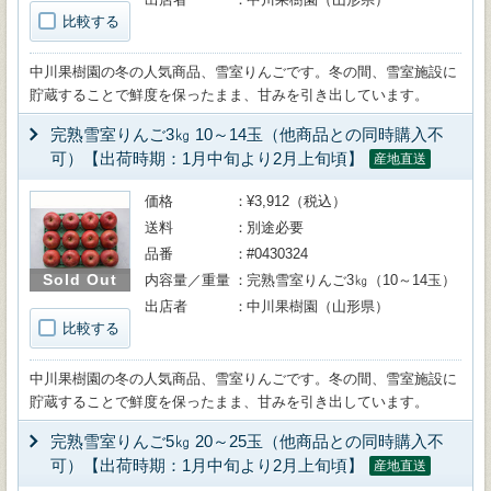
比較する
中川果樹園の冬の人気商品、雪室りんごです。冬の間、雪室施設に
貯蔵することで鮮度を保ったまま、甘みを引き出しています。
完熟雪室りんご3㎏ 10～14玉（他商品との同時購入不
可）【出荷時期：1月中旬より2月上旬頃】
産地直送
価格
¥3,912（税込）
送料
別途必要
品番
#0430324
Sold Out
内容量／重量
完熟雪室りんご3㎏（10～14玉）
出店者
中川果樹園（山形県）
比較する
中川果樹園の冬の人気商品、雪室りんごです。冬の間、雪室施設に
貯蔵することで鮮度を保ったまま、甘みを引き出しています。
完熟雪室りんご5㎏ 20～25玉（他商品との同時購入不
可）【出荷時期：1月中旬より2月上旬頃】
産地直送