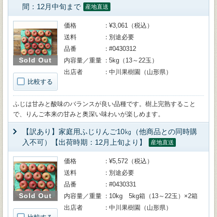
間：12月中旬まで
産地直送
価格
¥3,061（税込）
送料
別途必要
品番
#0430312
Sold Out
内容量／重量
5kg（13～22玉）
出店者
中川果樹園（山形県）
比較する
ふじは甘みと酸味のバランスが良い品種です。樹上完熟すること
で、りんご本来の甘みと奥深い味わいが楽しめます。
【訳あり】家庭用ふじりんご10㎏（他商品との同時購
入不可）【出荷時期：12月上旬より】
産地直送
価格
¥5,572（税込）
送料
別途必要
品番
#0430331
Sold Out
内容量／重量
10kg 5kg箱（13～22玉）×2箱
出店者
中川果樹園（山形県）