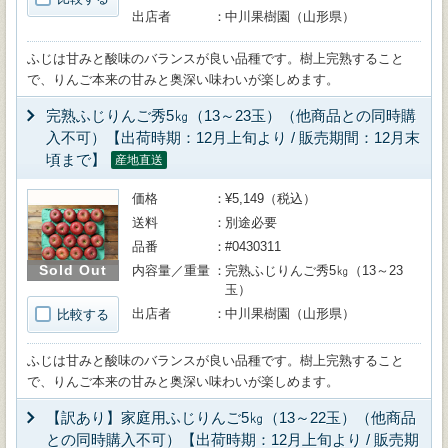
出店者
中川果樹園（山形県）
ふじは甘みと酸味のバランスが良い品種です。樹上完熟すること
で、りんご本来の甘みと奥深い味わいが楽しめます。
完熟ふじりんご秀5㎏（13～23玉）（他商品との同時購
入不可）【出荷時期：12月上旬より / 販売期間：12月末
頃まで】
産地直送
価格
¥5,149（税込）
送料
別途必要
品番
#0430311
Sold Out
内容量／重量
完熟ふじりんご秀5㎏（13～23
玉）
出店者
中川果樹園（山形県）
比較する
ふじは甘みと酸味のバランスが良い品種です。樹上完熟すること
で、りんご本来の甘みと奥深い味わいが楽しめます。
【訳あり】家庭用ふじりんご5㎏（13～22玉）（他商品
との同時購入不可）【出荷時期：12月上旬より / 販売期