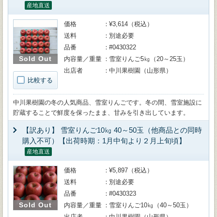
産地直送
価格
¥3,614（税込）
送料
別途必要
品番
#0430322
Sold Out
内容量／重量
雪室りんご5㎏（20～25玉）
出店者
中川果樹園（山形県）
比較する
中川果樹園の冬の人気商品、雪室りんごです。冬の間、雪室施設に
貯蔵することで鮮度を保ったまま、甘みを引き出しています。
【訳あり】 雪室りんご10㎏ 40～50玉（他商品との同時
購入不可）【出荷時期：1月中旬より２月上旬頃】
産地直送
価格
¥5,897（税込）
送料
別途必要
品番
#0430323
Sold Out
内容量／重量
雪室りんご10㎏（40～50玉）
出店者
中川果樹園（山形県）