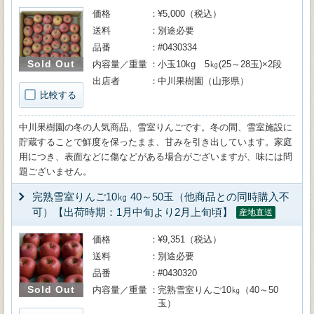
価格
¥5,000（税込）
送料
別途必要
品番
#0430334
Sold Out
内容量／重量
小玉10kg 5㎏(25～28玉)×2段
出店者
中川果樹園（山形県）
比較する
中川果樹園の冬の人気商品、雪室りんごです。冬の間、雪室施設に
貯蔵することで鮮度を保ったまま、甘みを引き出しています。家庭
用につき、表面などに傷などがある場合がございますが、味には問
題ございません。
完熟雪室りんご10㎏ 40～50玉（他商品との同時購入不
可）【出荷時期：1月中旬より2月上旬頃】
産地直送
価格
¥9,351（税込）
送料
別途必要
品番
#0430320
Sold Out
内容量／重量
完熟雪室りんご10㎏（40～50
玉）