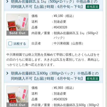
朝摘み佐藤錦2L玉 1㎏（500g×2パック）※他品番との
同時購入不可【お届け時期：6月中旬～下旬】
産地直送
価格
¥9,180（税込）
送料
別途必要
品番
#0430328
Sold Out
内容量／重量
朝摘み佐藤錦2L玉 1㎏（500g×2
パック）
出店者
中川果樹園（山形県）
比較する
中川果樹園では樹上完熟を見極めて早朝に収穫したさくらんぼをそ
の日のうちに発送します。大きさは2L玉を選別しており、果肉はし
っかりとした食べ応えがあります。
朝摘み佐藤錦2L玉600g（300g×2パック）※他品番との
同時購入不可【お届け時期：6月中旬～下旬】
産地直送
価格
¥6,993（税込）
送料
別途必要
品番
#0430329
Sold Out
内容量／重量
朝摘み佐藤錦2L玉600g（300g×2