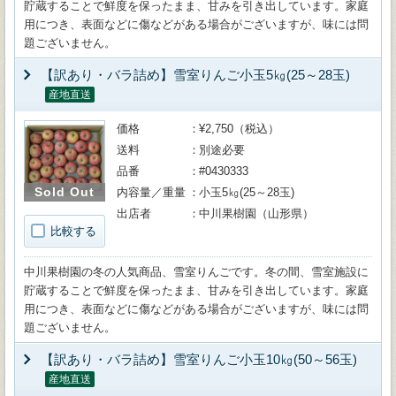
貯蔵することで鮮度を保ったまま、甘みを引き出しています。家庭
用につき、表面などに傷などがある場合がございますが、味には問
題ございません。
【訳あり・バラ詰め】雪室りんご小玉5㎏(25～28玉)
産地直送
価格
¥2,750（税込）
送料
別途必要
品番
#0430333
Sold Out
内容量／重量
小玉5㎏(25～28玉)
出店者
中川果樹園（山形県）
比較する
中川果樹園の冬の人気商品、雪室りんごです。冬の間、雪室施設に
貯蔵することで鮮度を保ったまま、甘みを引き出しています。家庭
用につき、表面などに傷などがある場合がございますが、味には問
題ございません。
【訳あり・バラ詰め】雪室りんご小玉10㎏(50～56玉)
産地直送