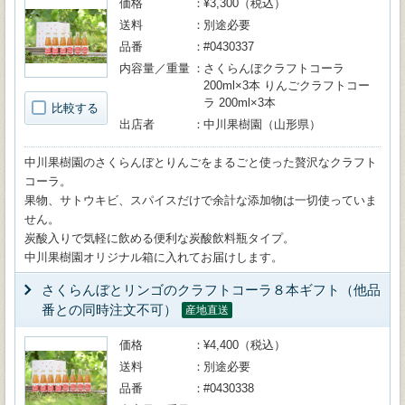
価格
¥3,300（税込）
送料
別途必要
品番
#0430337
内容量／重量
さくらんぼクラフトコーラ
200ml×3本 りんごクラフトコー
ラ 200ml×3本
比較する
出店者
中川果樹園（山形県）
中川果樹園のさくらんぼとりんごをまるごと使った贅沢なクラフト
コーラ。
果物、サトウキビ、スパイスだけで余計な添加物は一切使っていま
せん。
炭酸入りで気軽に飲める便利な炭酸飲料瓶タイプ。
中川果樹園オリジナル箱に入れてお届けします。
さくらんぼとリンゴのクラフトコーラ８本ギフト（他品
番との同時注文不可）
産地直送
価格
¥4,400（税込）
送料
別途必要
品番
#0430338