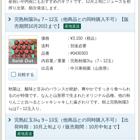
産祝いや内祝にもおすすめのギフトです。12月上旬にジュースを初
搾り次第、順次発送します。
完熟秋陽3㎏ 7～12玉（他商品との同時購入不可）【販
売期間10月20日まで】
産地直送
価格
¥3,150（税込）
送料
別途必要
品番
#0430303
Sold Out
内容量／重量
完熟秋陽3㎏（7～12玉）
出店者
中川果樹園（山形県）
比較する
秋陽は、酸味と甘みのバランスが絶妙。爽やかですっきり食べられ
るのが特徴です。なんと山形県で生まれたオリジナル品種。他の秋
りんごと比べるとシャキシャキした歯ざわりです。樹上完熟秋陽3
㎏は7～12玉入り。
完熟紅玉3㎏ 9～13玉（他商品との同時購入不可）【出
荷時期：10月上旬より / 販売期間：10月中旬まで】
産地直送