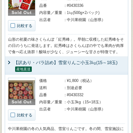
品番
#0430336
Sold Out
内容量／重量
1㎏(500g×2パック)
出店者
中川果樹園（山形県）
比較する
山形の初夏の味さくらんぼ「紅秀峰」。早朝に収穫した紅秀峰をそ
の日のうちに発送します。紅秀峰はさくらんぼの中でも果肉が肉厚
で食べ応え抜群！酸味が少なく、ジューシーな甘さが特徴です。
【訳あり・バラ詰め】雪室りんご小玉3㎏(15～18玉)
産地直送
価格
¥1,800（税込）
送料
別途必要
品番
#0430332
Sold Out
内容量／重量
小玉3kg（15=18玉）
出店者
中川果樹園（山形県）
比較する
中川果樹園の冬の人気商品、雪室りんごです。冬の間、雪室施設に