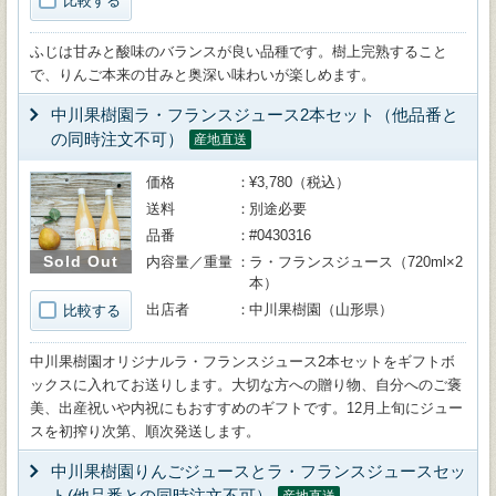
比較する
ふじは甘みと酸味のバランスが良い品種です。樹上完熟すること
で、りんご本来の甘みと奥深い味わいが楽しめます。
中川果樹園ラ・フランスジュース2本セット（他品番と
の同時注文不可）
産地直送
価格
¥3,780（税込）
送料
別途必要
品番
#0430316
Sold Out
内容量／重量
ラ・フランスジュース（720ml×2
本）
出店者
中川果樹園（山形県）
比較する
中川果樹園オリジナルラ・フランスジュース2本セットをギフトボ
ックスに入れてお送りします。大切な方への贈り物、自分へのご褒
美、出産祝いや内祝にもおすすめのギフトです。12月上旬にジュー
スを初搾り次第、順次発送します。
中川果樹園りんごジュースとラ・フランスジュースセッ
ト(他品番との同時注文不可）