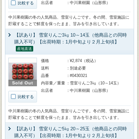
出店者
中川果樹園（山形県）
比較する
中川果樹園の冬の人気商品、雪室りんごです。冬の間、雪室施設に
貯蔵することで鮮度を保ったまま、甘みを引き出しています。
【訳あり】 雪室りんご3㎏ 10～14玉（他商品との同時
購入不可）【出荷時期：1月中旬より２月上旬頃】
産地直送
価格
¥2,874（税込）
送料
別途必要
品番
#0430321
Sold Out
内容量／重量
雪室りんご3㎏（10～14玉）
出店者
中川果樹園（山形県）
比較する
中川果樹園の冬の人気商品、雪室りんごです。冬の間、雪室施設に
貯蔵することで鮮度を保ったまま、甘みを引き出しています。
【訳あり】 雪室りんご5㎏ 20～25玉（他商品との同時
購入不可）【出荷時期：1月中旬より２月上旬頃】