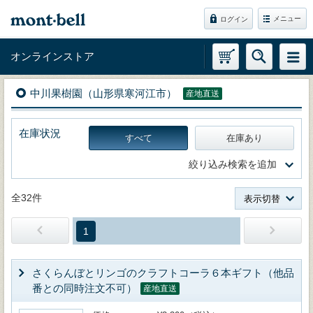
メニュー
ログイン
オンラインストア
中川果樹園（山形県寒河江市）
産地直送
在庫状況
すべて
在庫あり
絞り込み検索を追加
全32件
表示切替
1
さくらんぼとリンゴのクラフトコーラ６本ギフト（他品
番との同時注文不可）
産地直送