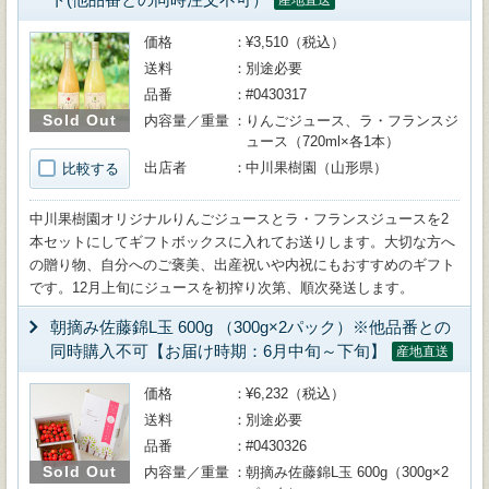
産地直送
価格
¥3,510（税込）
送料
別途必要
品番
#0430317
Sold Out
内容量／重量
りんごジュース、ラ・フランスジ
ュース（720ml×各1本）
出店者
中川果樹園（山形県）
比較する
中川果樹園オリジナルりんごジュースとラ・フランスジュースを2
本セットにしてギフトボックスに入れてお送りします。大切な方へ
の贈り物、自分へのご褒美、出産祝いや内祝にもおすすめのギフト
です。12月上旬にジュースを初搾り次第、順次発送します。
朝摘み佐藤錦L玉 600g （300g×2パック）※他品番との
同時購入不可【お届け時期：6月中旬～下旬】
産地直送
価格
¥6,232（税込）
送料
別途必要
品番
#0430326
Sold Out
内容量／重量
朝摘み佐藤錦L玉 600g（300g×2