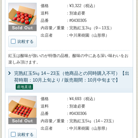
価格
¥3,322（税込）
送料
別途必要
品番
#0430305
Sold Out
内容量／重量
完熟紅玉3㎏（9～13玉）
出店者
中川果樹園（山形県）
比較する
紅玉は酸味が強いのが特徴の品種。酸味の中にある深い味わいをお
楽しみ頂けます。
完熟紅玉5㎏ 14～23玉（他商品との同時購入不可）【出
荷時期：10月上旬より / 販売期間：10月中旬まで】
産地直送
価格
¥4,693（税込）
送料
別途必要
品番
#0430306
Sold Out
内容量／重量
完熟紅玉5㎏（14～23玉）
出店者
中川果樹園（山形県）
比較する