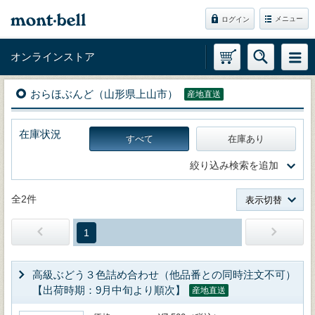
メニュー
ログイン
オンラインストア
おらほぶんど（山形県上山市）
産地直送
在庫状況
すべて
在庫あり
絞り込み検索を追加
全2件
表示切替
1
高級ぶどう３色詰め合わせ（他品番との同時注文不可）
【出荷時期：9月中旬より順次】
産地直送