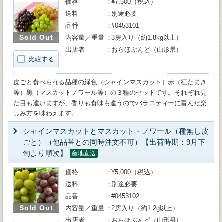
価格
¥7,500（税込）
送料
別途必要
品番
#0453101
Sold Out
内容量／重量
3房入り（約1.8kg以上）
出店者
おらほぶんど（山形県）
比較する
皮ごと食べられる品種の緑色（シャインマスカット）赤（紅たまき
等）黒（マスカットノワール等）の３種のセットです。それぞれ見
た目も違いますが、香りも食味も違うのでバラエティーに富んだ楽
しみ方を味わえます。
シャインマスカットとマスカット・ノワール（種無し皮
ごと）（他品番との同時注文不可）【出荷時期：9月下
旬より順次】
産地直送
価格
¥5,000（税込）
送料
別途必要
品番
#0453102
Sold Out
内容量／重量
2房入り（約1.2g以上）
出店者
おらほぶんど（山形県）