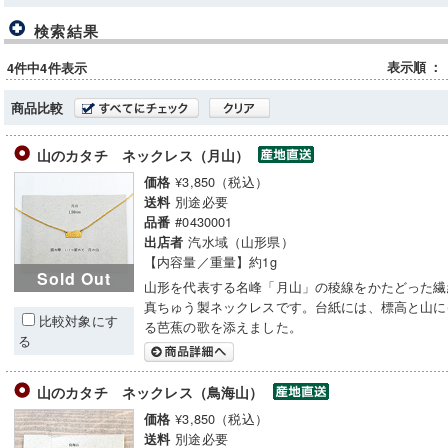
検索結果
表示順
：
4件中4件表示
商品比較
山のカタチ ネックレス（月山）
¥3,850（税込）
価格
別途必要
送料
#0430001
品番
汽水域（山形県）
出店者
【内容量／重量】約1g
Sold Out
山形を代表する名峰「月山」の稜線をかたどった繊
真ちゅう製ネックレスです。台紙には、標高と山に
比較対象にす
る芭蕉の歌を添えました。
る
山のカタチ ネックレス（鳥海山）
¥3,850（税込）
価格
別途必要
送料