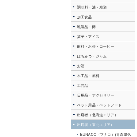
調味料・油・粉類
加工食品
乳製品・卵
菓子・アイス
飲料・お茶・コーヒー
はちみつ・ジャム
お酒
木工品・燃料
工芸品
日用品・アクセサリー
ペット用品・ペットフード
出店者（北海道エリア）
出店者（東北エリア）
BUNACO（ブナコ）(青森県弘