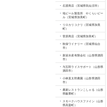
石渡商店（宮城県気仙沼市）
地ビール製造所 やくらいビー
ル（宮城県加美町）
リロカリコクリ（宮城県加美
町）
菅原商店（宮城県加美町）
秋保ワイナリー（宮城県仙台
市）
新栄水産有限会社（山形県酒田
市）
与五郎ライスサポート（山形県
酒田市）
小林直太郎農園（山形県酒田
市）
農家レストランこしゃる（山形
県飯豊町）
スモークハウスファイン（山形
県高畠町）