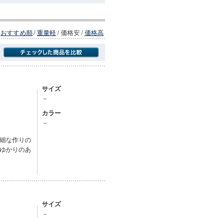
おすすめ順
/
重量軽
/
価格安
/
価格高
商品にのみフォーカスする
サイズ
－
カラー
－
細な作りの
ゆかりのあ
サイズ
－