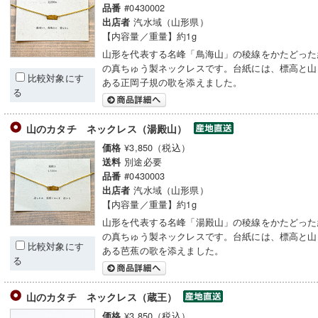
#0430002
品番
汽水域（山形県）
出店者
【内容量／重量】約1g
山形を代表する名峰「鳥海山」の稜線をかたどった
の真ちゅう製ネックレスです。台紙には、標高と山
比較対象にす
ある正岡子規の歌を添えました。
る
山のカタチ ネックレス（湯殿山）
¥3,850（税込）
価格
別途必要
送料
#0430003
品番
汽水域（山形県）
出店者
【内容量／重量】約1g
山形を代表する名峰「湯殿山」の稜線をかたどった
の真ちゅう製ネックレスです。台紙には、標高と山
比較対象にす
ある芭蕉の歌を添えました。
る
山のカタチ ネックレス（蔵王）
¥3,850（税込）
価格