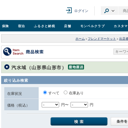
ログイン
保険
宿泊
ふるさと納税
店舗
モンベル
クラブ
カスタマ
ホーム
>
フレンドマーケット
>
出店
汽水域（山形県山形市）
絞り込み検索
すべて
在庫あり
在庫状況
円〜
円
価格（税込）