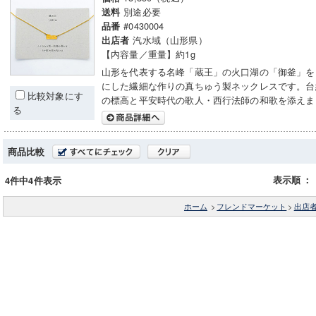
別途必要
送料
#0430004
品番
汽水域（山形県）
出店者
【内容量／重量】約1g
山形を代表する名峰「蔵王」の火口湖の「御釜」を
にした繊細な作りの真ちゅう製ネックレスです。台
比較対象にす
の標高と平安時代の歌人・西行法師の和歌を添えま
る
商品比較
表示順
：
4件中4件表示
ホーム
>
フレンドマーケット
>
出店