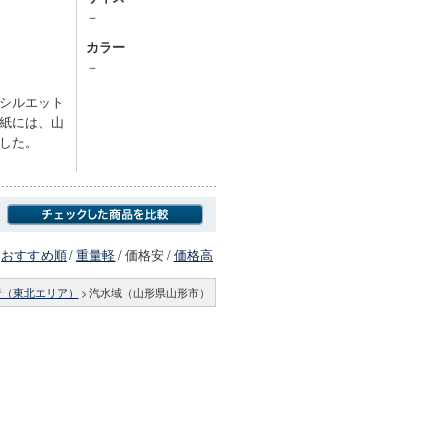
－
カラー
－
シルエット
紙には、山
した。
おすすめ順
/
重量軽
/
価格安
/
価格高
者（東北エリア）
>
汽水域（山形県山形市）