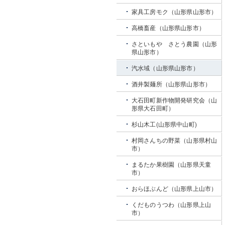
家具工房モク（山形県山形市）
高橋畜産（山形県山形市）
さといもや さとう農園（山形
県山形市）
汽水域（山形県山形市）
酒井製麺所（山形県山形市）
大石田町新作物開発研究会（山
形県大石田町）
杉山木工(山形県中山町)
村岡さんちの野菜（山形県村山
市）
まるたか果樹園（山形県天童
市）
おらほぶんど（山形県上山市）
くだものうつわ（山形県上山
市）