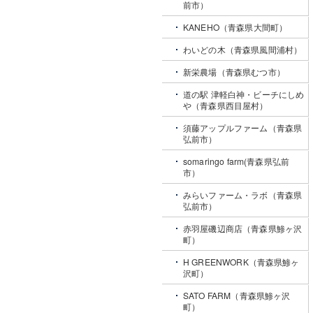
前市）
KANEHO（青森県大間町）
わいどの木（青森県風間浦村）
新栄農場（青森県むつ市）
道の駅 津軽白神・ビーチにしめ
や（青森県西目屋村）
須藤アップルファーム（青森県
弘前市）
somaringo farm(青森県弘前
市）
みらいファーム・ラボ（青森県
弘前市）
赤羽屋磯辺商店（青森県鯵ヶ沢
町）
H GREENWORK（青森県鯵ヶ
沢町）
SATO FARM（青森県鯵ヶ沢
町）