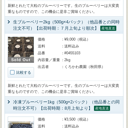
新鮮とれたて大粒のブルーベリーです。生のブルーベリーは大変貴
重なものですので、この機会に是非ご賞味ください。
生ブルーベリー2kg（500g×4パック）（他品番との同時
注文不可）【出荷時期：７月上旬より順次】
産地直送
価格
¥9,000（税込）
送料
送料込み
品番
#0455103
Sold Out
内容量／重量
2kg
出店者
くろかわ農園（秋田県）
比較する
新鮮とれたて大粒のブルーベリーです。生のブルーベリーは大変貴
重なものですので、この機会に是非ご賞味ください。
冷凍ブルーベリー1kg（500g×2パック）（他品番との同
時注文不可）【出荷時期：8月上旬より】
産地直送
価格
¥3,500（税込）
送料
送料込み