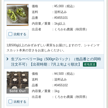
価格
¥5,000（税込）
送料
送料込み
品番
#0455101
内容量／重量
1kg以上
出店者
くろかわ農園（秋田県）
比較する
1房500g以上のみずみずしい果実をお届けしますので、シャインマ
スカット本来の甘さをお楽しみください。
生ブルーベリー1kg（500g×2パック）（他品番との同時
注文不可）【出荷時期：7月上旬より順次】
産地直送
価格
¥4,500（税込）
送料
送料込み
品番
#0455102
Sold Out
内容量／重量
1kg
出店者
くろかわ農園（秋田県）
比較する