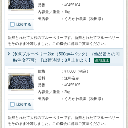
品番
#0455104
内容量／重量
1kg
出店者
くろかわ農園（秋田県）
比較する
新鮮とれたて大粒のブルーベリーです。新鮮とれたてブルーベリー
をそのまま冷凍しました。この機会に是非ご賞味ください。
冷凍ブルーベリー2kg（500g×4パック）（他品番との同
時注文不可）【出荷時期：8月上旬より】
産地直送
価格
¥7,000（税込）
送料
送料込み
品番
#0455105
内容量／重量
2kg
出店者
くろかわ農園（秋田県）
比較する
新鮮とれたて大粒のブルーベリーです。新鮮とれたてブルーベリー
をそのまま冷凍しました。この機会に是非ご賞味ください。