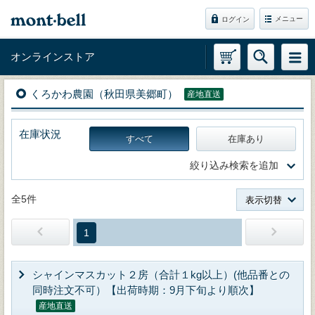
メニュー
ログイン
オンラインストア
くろかわ農園（秋田県美郷町）
産地直送
在庫状況
すべて
在庫あり
絞り込み検索を追加
全5件
表示切替
1
シャインマスカット２房（合計１kg以上）(他品番との
同時注文不可）【出荷時期：9月下旬より順次】
産地直送