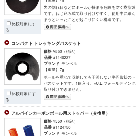
岩の割れ目などにポールが挟まる危険を防ぐ樹脂製
です。ねじ込み式で取り付けやすく、使用中に緩ん
まうといったことが起こりにくい構造です。
比較対象にす
る
コンパクト トレッキングバスケット
¥550（税込）
価格
#1140227
品番
モンベル
ブランド
【重量】7g
ポールを重ねて収納しても干渉しない半円形状のト
バスケットです。1個入り。※U.L.フォールディン
取り付けできません。
比較対象にす
る
アルパインカーボンポール用ストッパー（交換用）
¥550（税込）
価格
#1124750
品番
モンベル
ブランド