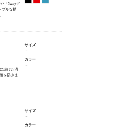
「2wayグ
ンプルな構
。
サイズ
－
カラー
－
に設けた溝
落を防ぎま
サイズ
－
カラー