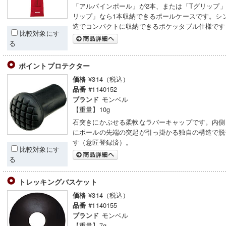
「アルパインポール」が2本、または「Tグリップ」や
リップ」なら1本収納できるポールケースです。シ
造でコンパクトに収納できるポケッタブル仕様です
比較対象にす
る
ポイントプロテクター
¥314（税込）
価格
#1140152
品番
モンベル
ブランド
【重量】10g
石突きにかぶせる柔軟なラバーキャップです。内側
にポールの先端の突起が引っ掛かる独自の構造で脱
す（意匠登録済）。
比較対象にす
る
トレッキングバスケット
¥314（税込）
価格
#1140155
品番
モンベル
ブランド
【重量】7g