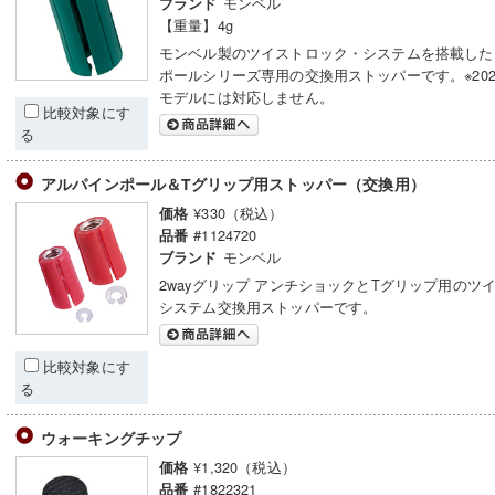
モンベル
ブランド
【重量】4g
モンベル製のツイストロック・システムを搭載した
ポールシリーズ専用の交換用ストッパーです。※202
モデルには対応しません。
比較対象にす
る
アルパインポール＆Tグリップ用ストッパー（交換用）
¥330（税込）
価格
#1124720
品番
モンベル
ブランド
2wayグリップ アンチショックとTグリップ用のツ
システム交換用ストッパーです。
比較対象にす
る
ウォーキングチップ
¥1,320（税込）
価格
#1822321
品番