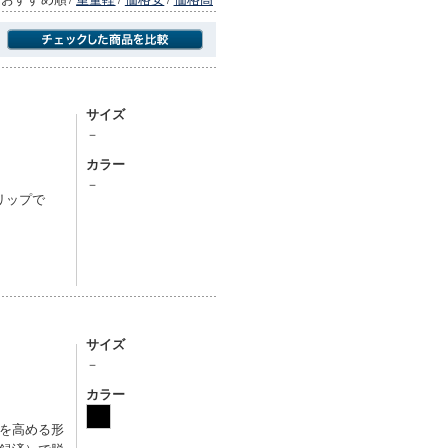
商品にのみフォーカスする
サイズ
－
カラー
－
リップで
サイズ
－
カラー
を高める形