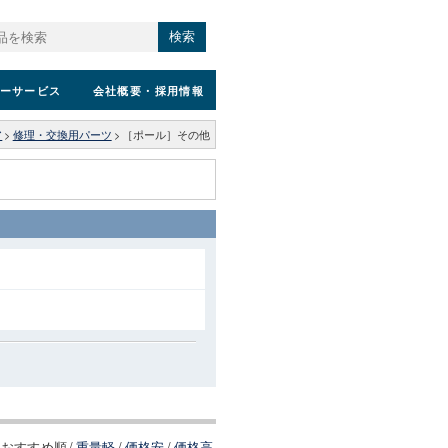
検索
ーサービス
会社概要
・採用情報
ア
>
修理・交換用パーツ
>
［ポール］その他
おすすめ順
/
重量軽
/
価格安
/
価格高