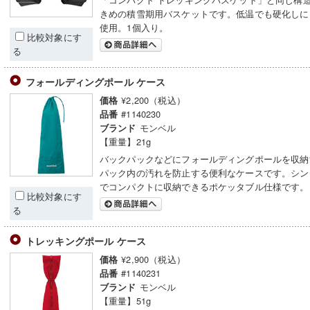
きめの積雪期用バスケットです。低温でも硬化しに
使用。1個入り。
比較対象にす
る
フォールディングポール ケース
¥2,200（税込）
価格
#1140230
品番
モンベル
ブランド
【重量】21g
バックパックなどにフォールディングポールを収納
パック内の汚れを防止する便利なケースです。シン
でコンパクトに収納できるポケッタブル仕様です。
比較対象にす
る
トレッキングポール ケース
¥2,900（税込）
価格
#1140231
品番
モンベル
ブランド
【重量】51g