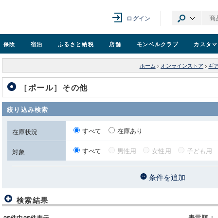
ログイン
保険
宿泊
ふるさと納税
店舗
モンベル
クラブ
カスタマ
ホーム
>
オンラインストア
>
ギ
［ポール］その他
絞り込み検索
すべて
在庫あり
在庫状況
すべて
男性用
女性用
子ども用
対象
条件を追加
検索結果
表示順
：