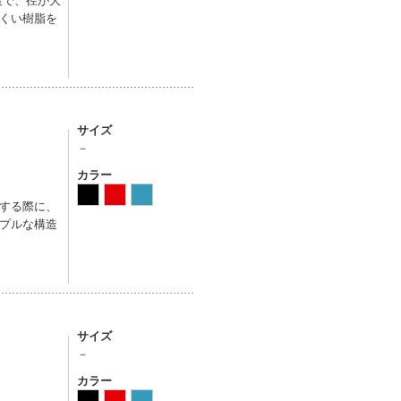
くい樹脂を
サイズ
－
カラー
する際に、
プルな構造
サイズ
－
カラー