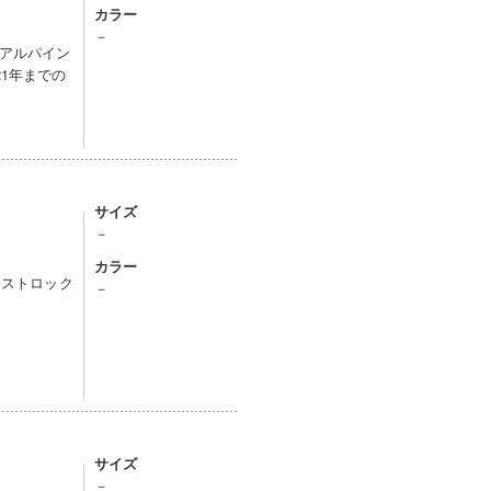
カラー
－
アルパイン
1年までの
サイズ
－
カラー
イストロック
－
サイズ
－