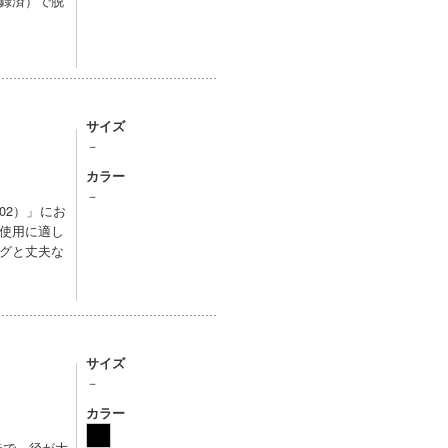
録済）で脱
サイズ
－
カラー
－
02）」にお
使用に適し
グと丈夫な
サイズ
－
カラー
造で、径が大