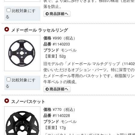
状で、より楽に歩行できます。独自の構造（意匠登
落を防止。
比較対象にす
る
メドーポール ラッセルリング
¥990（税込）
価格
#1140203
品番
モンベル
ブランド
【重量】52g
旧モデルの「メドーポール マルチグリップ（11402
使いいただけるオプション・パーツ。特に深雪での
たメドーポール専用のバスケットです。樹脂製リン
比較対象にす
牛革ベルトの構成。
る
スノーバスケット
¥770（税込）
価格
#1140228
品番
モンベル
ブランド
【重量】17g
「コンパクト トレッキングバスケット」と同じ構