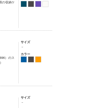
ア用の収納ケ
サイズ
－
カラー
696）のス
）
サイズ
－