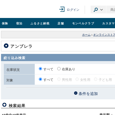
ログイン
保険
宿泊
ふるさと納税
店舗
モンベル
クラブ
カスタマ
ホーム
>
オンラインスト
アンブレラ
絞り込み検索
すべて
在庫あり
在庫状況
すべて
男性用
女性用
子ども用
対象
条件を追加
検索結果
表示順
：