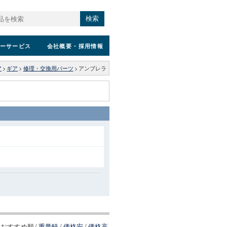
検索
ーサービス
会社概要
・採用情報
ア
>
ギア
>
修理・交換用パーツ
>
アンブレラ
おすすめ順
/
重量軽
/
価格安
/
価格高