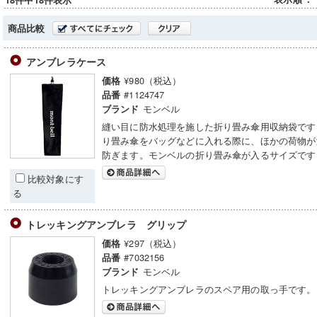
18件中18件表示
商品比較
アンブレラケース
¥980（税込）
価格
#1124747
品番
モンベル
ブランド
縫い目に防水処理を施した折り畳み傘用収納袋です
り畳み傘をバッグなどに入れる際に、ほかの荷物が
防ぎます。モンベルの折り畳み傘が入るサイズです
比較対象にす
る
トレッキングアンブレラ グリップ
¥297（税込）
価格
#7032156
品番
モンベル
ブランド
トレッキングアンブレラのスペア用の取っ手です。