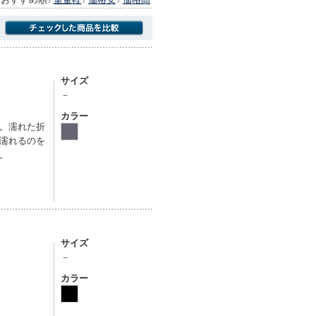
商品にのみフォーカスする
サイズ
－
カラー
。濡れた折
濡れるのを
。
サイズ
－
カラー