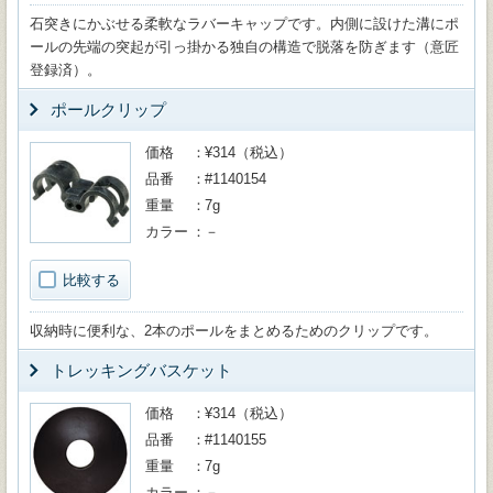
石突きにかぶせる柔軟なラバーキャップです。内側に設けた溝にポ
ールの先端の突起が引っ掛かる独自の構造で脱落を防ぎます（意匠
登録済）。
ポールクリップ
価格
¥314（税込）
品番
#1140154
重量
7g
カラー
－
比較する
収納時に便利な、2本のポールをまとめるためのクリップです。
トレッキングバスケット
価格
¥314（税込）
品番
#1140155
重量
7g
カラー
－