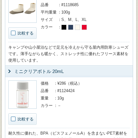
品番
#1118685
平均重量
100g
サイズ
S、M、L、XL
カラー
比較する
キャンプや山小屋泊などで足元を冷えから守る屋内用防寒シューズ
です。薄手ながらも暖かく、ストレッチ性に優れたフリース素材を
使用しています。
ミニクリアボトル 20mL
価格
¥286（税込）
品番
#1124424
重量
10g
カラー
－
比較する
耐久性に優れた、BPA（ビスフェノールA）を含まないPET素材を