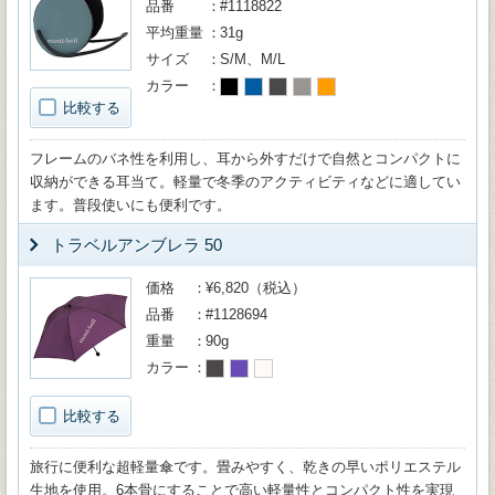
品番
#1118822
平均重量
31g
サイズ
S/M、M/L
カラー
比較する
フレームのバネ性を利用し、耳から外すだけで自然とコンパクトに
収納ができる耳当て。軽量で冬季のアクティビティなどに適してい
ます。普段使いにも便利です。
トラベルアンブレラ 50
価格
¥6,820（税込）
品番
#1128694
重量
90g
カラー
比較する
旅行に便利な超軽量傘です。畳みやすく、乾きの早いポリエステル
生地を使用。6本骨にすることで高い軽量性とコンパクト性を実現