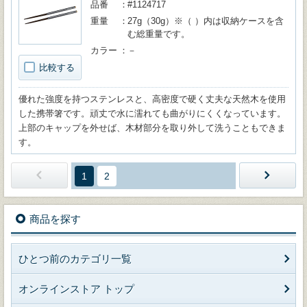
品番
#1124717
重量
27g（30g）※（ ）内は収納ケースを含
む総重量です。
カラー
－
比較する
優れた強度を持つステンレスと、高密度で硬く丈夫な天然木を使用
した携帯箸です。頑丈で水に濡れても曲がりにくくなっています。
上部のキャップを外せば、木材部分を取り外して洗うこともできま
す。
1
2
商品を探す
ひとつ前のカテゴリ一覧
オンラインストア トップ