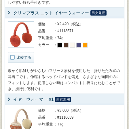
しやすい持ち手付きです。
クリマプラス ニット イヤーウォーマー
男女兼用
価格
¥2,420（税込）
品番
#1118571
平均重量
74g
カラー
比較する
暖かく肌触りがやさしいフリース素材を使用した、折りたたみ式の
耳当てです。伸縮するヘッドバンドを備え、さまざまな頭囲の方に
フィットします。使用しない時はコンパクトに折りたたむことがで
き、携行に便利です。
イヤーウォーマー #1
男女兼用
価格
¥3,080（税込）
品番
#1118639
平均重量
77g