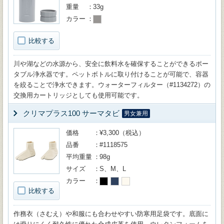
重量
33g
カラー
比較する
川や湖などの水源から、安全に飲料水を確保することができるポー
タブル浄水器です。ペットボトルに取り付けることが可能で、容器
を絞ることで浄水できます。ウォーターフィルター（#1134272）の
交換用カートリッジとしても使用可能です。
クリマプラス100 サーマタビ
男女兼用
価格
¥3,300（税込）
品番
#1118575
平均重量
98g
サイズ
S、M、L
カラー
比較する
作務衣（さむえ）や和服にも合わせやすい防寒用足袋です。底面に