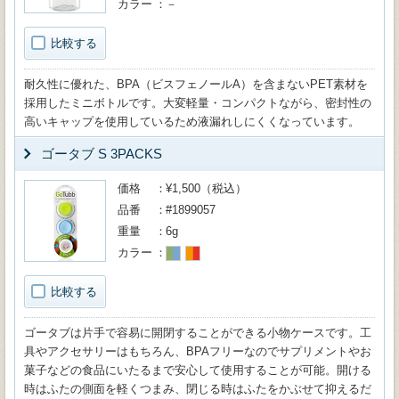
カラー
－
比較する
耐久性に優れた、BPA（ビスフェノールA）を含まないPET素材を
採用したミニボトルです。大変軽量・コンパクトながら、密封性の
高いキャップを使用しているため液漏れしにくくなっています。
ゴータブ S 3PACKS
価格
¥1,500（税込）
品番
#1899057
重量
6g
カラー
比較する
ゴータブは片手で容易に開閉することができる小物ケースです。工
具やアクセサリーはもちろん、BPAフリーなのでサプリメントやお
菓子などの食品にいたるまで安心して使用することが可能。開ける
時はふたの側面を軽くつまみ、閉じる時はふたをかぶせて抑えるだ