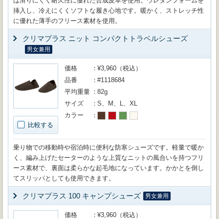
は滑りにくく耐久性に優れた合成皮革を使用。ウレタンフォームを
挿入し、冷えにくくソフトな履き心地です。暖かく、ストレッチ性
に優れた薄手のフリース素材を使用。
クリマプラス ニット コンパクトトラベルシューズ
男女兼用
価格
¥3,960（税込）
品番
#1118684
平均重量
82g
サイズ
S、M、L、XL
カラー
比較する
乗り物での移動時や宿泊時に便利な防寒シューズです。軽量で暖か
く、編み上げたセーターのような上質なニットの風合いを持つフリ
ース素材で、裏面は柔らかな起毛地になっています。かかとを倒し
てスリッパとしても使用できます。
クリマプラス 100 キャンプシューズ
男女兼用
価格
¥3,960（税込）