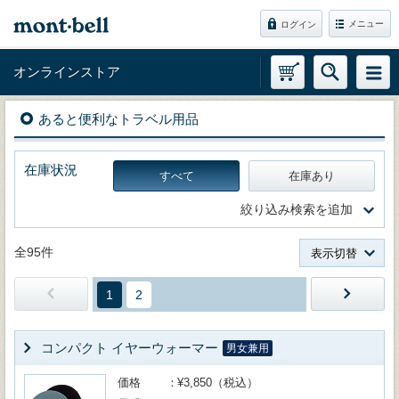
メニュー
ログイン
オンラインストア
あると便利なトラベル用品
在庫状況
すべて
在庫あり
絞り込み検索を追加
全95件
表示切替
1
2
コンパクト イヤーウォーマー
男女兼用
価格
¥3,850（税込）