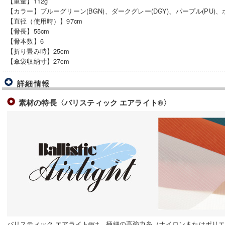
【重量】112g
【カラー】ブルーグリーン(BGN)、ダークグレー(DGY)、パープル(PU)、ホ
【直径（使用時）】97cm
【骨長】55cm
【骨本数】6
【折り畳み時】25cm
【傘袋収納寸】27cm
詳細情報
素材の特長〈バリスティック エアライト®〉
バリスティック エアライト®は、極細の高強力糸（ナイロンまたはポリ