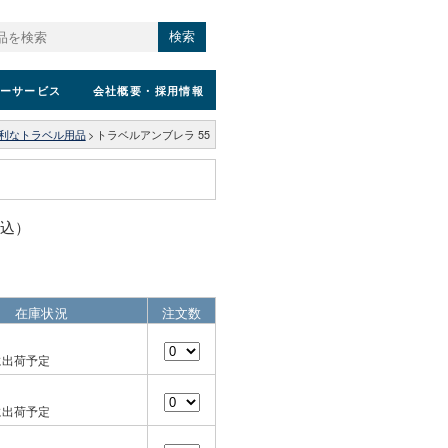
検索
ーサービス
会社概要
・採用情報
利なトラベル用品
>
トラベルアンブレラ 55
税込）
在庫状況
注文数
に出荷予定
に出荷予定