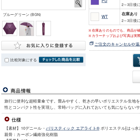
PU
2～3日後
在庫あり
ブルーグリーン (BGN)
WT
2～3日後
在庫ありのものでも、商品が
カラーチップおよび写真は実
ご注文のキャンセルや返
比較対象にする
商品情報
旅行に便利な超軽量傘です。畳みやすく、乾きの早いポリエステル生地を
性とコンパクト性を実現し、常時バッグに入れておいても気にならない
仕様
【素材】10デニール・
バリスティック エアライト®
ポリエステル[はっ水
親骨：カーボン繊維強化樹脂