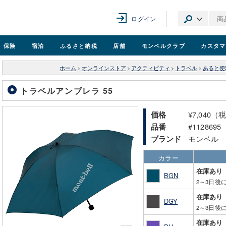
ログイン
保険
宿泊
ふるさと納税
店舗
モンベル
クラブ
カスタマ
ホーム
>
オンラインストア
>
アクティビティ
>
トラベル
>
あると便
トラベルアンブレラ 55
¥7,040（
価格
#1128695
品番
モンベル
ブランド
カラー
在庫あり
BGN
2～3日後
在庫あり
DGY
2～3日後
在庫あり