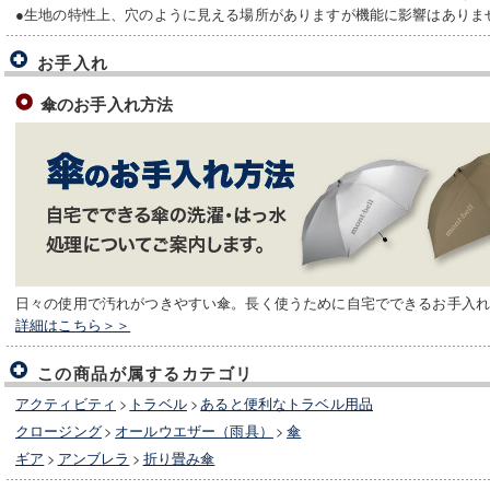
●生地の特性上、穴のように見える場所がありますが機能に影響はありま
お手入れ
傘のお手入れ方法
日々の使用で汚れがつきやすい傘。長く使うために自宅でできるお手入
詳細はこちら＞＞
この商品が属するカテゴリ
アクティビティ
>
トラベル
>
あると便利なトラベル用品
クロージング
>
オールウエザー（雨具）
>
傘
ギア
>
アンブレラ
>
折り畳み傘