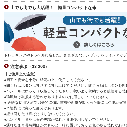
山でも街でも大活躍！ 軽量コンパクトな傘
トレッキングやトラベルに適した、さまざまなアンブレラをラインアッ
注意事項（38-200）
【ご使用上の注意】
●周囲の安全を十分に確認の上、使用してください。
●開く時はボタンは押さずに押し上げてください。閉じる時はボタンを押
●ハンドルはゆっくり収納してください。勢いよく収納すると破損する恐
●強風時は破損する恐れがありますので使用しないでください。
● 過酷な使用状況で部分的に強い摩擦や衝撃が加わった際には生地が破
●本製品には尖った部分があります。
●振り回したり投げたりしないでください。
●ハンドル、または骨の先端が壊れたまま使用しないでください。
●濡れたまま長時間ほかのものと一緒に置いておくと色が移る恐れがあり