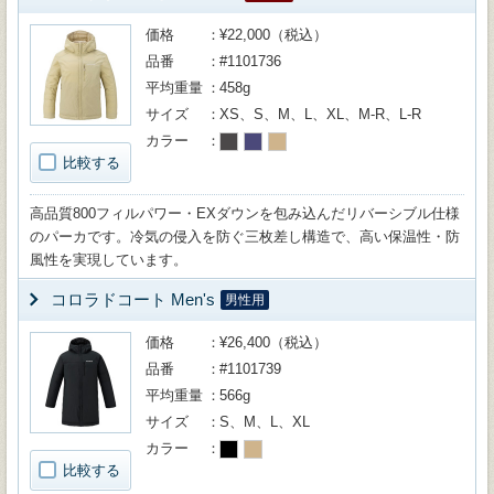
価格
¥22,000（税込）
品番
#1101736
平均重量
458g
サイズ
XS、S、M、L、XL、M-R、L-R
カラー
比較する
高品質800フィルパワー・EXダウンを包み込んだリバーシブル仕様
のパーカです。冷気の侵入を防ぐ三枚差し構造で、高い保温性・防
風性を実現しています。
コロラドコート Men's
男性用
価格
¥26,400（税込）
品番
#1101739
平均重量
566g
サイズ
S、M、L、XL
カラー
比較する