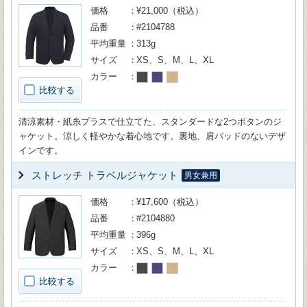
価格
¥21,000（税込）
品番
#2104788
平均重量
313g
サイズ
XS、S、M、L、XL
カラー
比較する
清涼素材・紙糸プラスで仕立てた、スタンダードな2つボタンのジ
ャケット。涼しく軽やかな着心地です。裏地、肩パッドのないデザ
インです。
ストレッチ トラベルジャケット
男女兼用
価格
¥17,600（税込）
品番
#2104880
平均重量
396g
サイズ
XS、S、M、L、XL
カラー
比較する