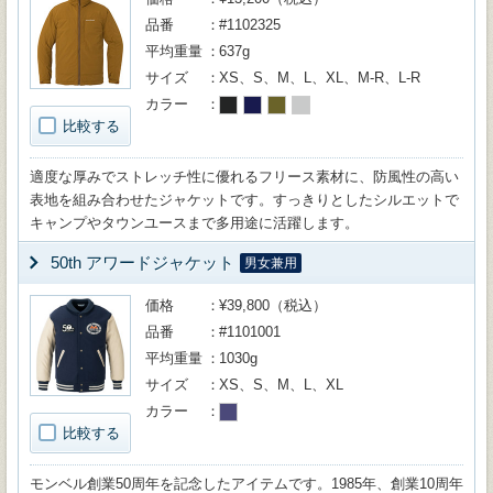
品番
#1102325
平均重量
637g
サイズ
XS、S、M、L、XL、M-R、L-R
カラー
比較する
適度な厚みでストレッチ性に優れるフリース素材に、防風性の高い
表地を組み合わせたジャケットです。すっきりとしたシルエットで
キャンプやタウンユースまで多用途に活躍します。
50th アワードジャケット
男女兼用
価格
¥39,800（税込）
品番
#1101001
平均重量
1030g
サイズ
XS、S、M、L、XL
カラー
比較する
モンベル創業50周年を記念したアイテムです。1985年、創業10周年