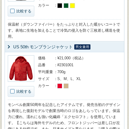
カラー
比較する
保温材（ダウンファイバー）をたっぷりと封入した暖かいコートで
す。表地に生地を加えることで冷気の侵入を防ぐ三枚差し構造を使
用。
US 50th モンブランジャケット
男女兼用
価格
¥21,000（税込）
品番
#2301001
平均重量
700g
サイズ
S、M、L、XL
カラー
比較する
モンベル創業50周年を記念したアイテムです。発売当初のデザイン
を再現した復刻モデルで創業当時のロゴをあしらっています。保温
力に優れ、濡れにも強い化繊綿「エクセロフト」を使用していま
す。【こちらは海外モデルのため、フロントジッパーは差し口が左
側にある仕様です。また、日本サイズと異なります。ご購入の際は