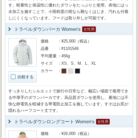
す。軽量性と保温性に優れたダウンをたっぷりと使用。表地にはっ
水加工を施すことで、小雨程度の雨なら難なくはじき、汚れも付着
しにくくなっています。フードは取り外しが可能です。
トラベルダウンパーカ Women's
女性用
価格
¥25,000（税込）
品番
#1101549
平均重量
456g
サイズ
XS、S、M、L、XL
カラー
比較する
すっきりしたシルエットで旅行や日常など、幅広い場面で着用でき
る中厚手のダウンパーカです。高品質ダウンを使用し、裏地には不
快な静電気を軽減する帯電防止加工を施しています。すそはお尻が
隠れるハーフコート丈です。
トラベルダウンロングコート Women's
女性用
価格
¥26,000（税込）