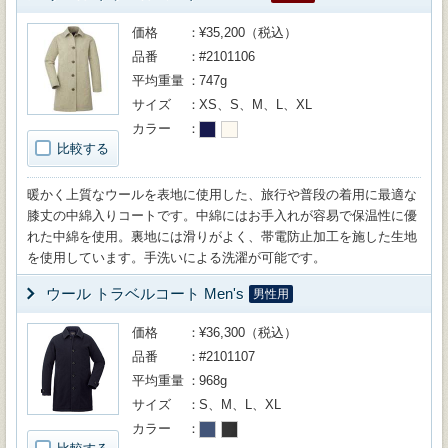
価格
¥35,200（税込）
品番
#2101106
平均重量
747g
サイズ
XS、S、M、L、XL
カラー
比較する
暖かく上質なウールを表地に使用した、旅行や普段の着用に最適な
膝丈の中綿入りコートです。中綿にはお手入れが容易で保温性に優
れた中綿を使用。裏地には滑りがよく、帯電防止加工を施した生地
を使用しています。手洗いによる洗濯が可能です。
ウール トラベルコート Men's
男性用
価格
¥36,300（税込）
品番
#2101107
平均重量
968g
サイズ
S、M、L、XL
カラー