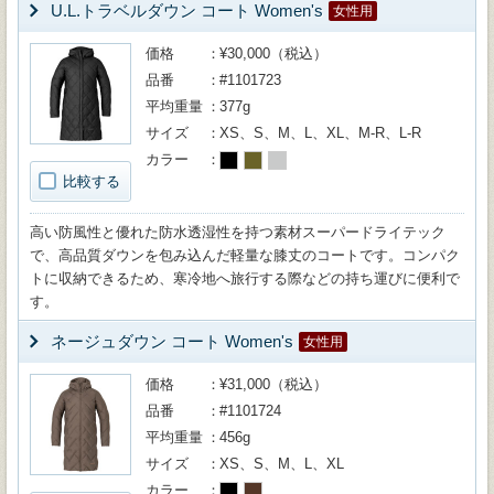
U.L.トラベルダウン コート Women's
女性用
価格
¥30,000（税込）
品番
#1101723
平均重量
377g
サイズ
XS、S、M、L、XL、M-R、L-R
カラー
比較する
高い防風性と優れた防水透湿性を持つ素材スーパードライテック
で、高品質ダウンを包み込んだ軽量な膝丈のコートです。コンパク
トに収納できるため、寒冷地へ旅行する際などの持ち運びに便利で
す。
ネージュダウン コート Women's
女性用
価格
¥31,000（税込）
品番
#1101724
平均重量
456g
サイズ
XS、S、M、L、XL
カラー