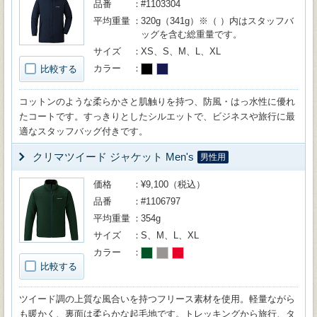
品番
#1103304
平均重量
320g（341g）※（ ）内はスタッフバ
ッグを含む総重量です。
サイズ
XS、S、M、L、XL
カラー
比較する
コットンのような柔らかさと肌触りを持つ、防風・はっ水性に優れ
たコートです。すっきりとしたシルエットで、ビジネスや旅行に最
適なスタッフバッグ付きです。
クリマツイード ジャケット Men's
男性用
価格
¥9,100（税込）
品番
#1106797
平均重量
354g
サイズ
S、M、L、XL
カラー
比較する
ツイード調の上質な風合いを持つフリース素材を使用。軽量ながら
も暖かく、裏面は柔らかな起毛地です。トレッキングから旅行、タ