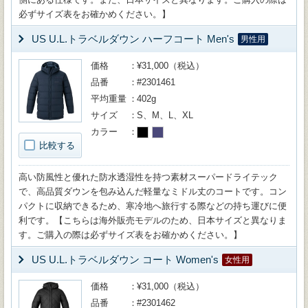
必ずサイズ表をお確かめください。】
US U.L.トラベルダウン ハーフコート Men's
男性用
価格
¥31,000（税込）
品番
#2301461
平均重量
402g
サイズ
S、M、L、XL
カラー
比較する
高い防風性と優れた防水透湿性を持つ素材スーパードライテック
で、高品質ダウンを包み込んだ軽量なミドル丈のコートです。コン
パクトに収納できるため、寒冷地へ旅行する際などの持ち運びに便
利です。【こちらは海外販売モデルのため、日本サイズと異なりま
す。ご購入の際は必ずサイズ表をお確かめください。】
US U.L.トラベルダウン コート Women's
女性用
価格
¥31,000（税込）
品番
#2301462