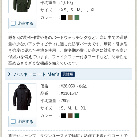
平均重量
1,010g
サイズ
XS、S、M、L、XL
カラー
比較する
厳冬期の野外作業や冬のバードウォッチングなど、寒い中での運動
量の少ないアクティビティに適した防寒パーカです。摩耗・引き裂
き強度に優れた生地を使用し、厳冬期の厳しい寒さに対応する高い
保温力を備えています。フェイクファー付きフードなど、防寒性を
高めるさまざまな機能を備えています。
ハスキーコート Men's
男性用
価格
¥28,050（税込）
品番
#1101547
平均重量
790g
サイズ
S、M、L、XL
カラー
比較する
旅行やキャンプ、タウンユースまで幅広く活躍する暖かなコートで