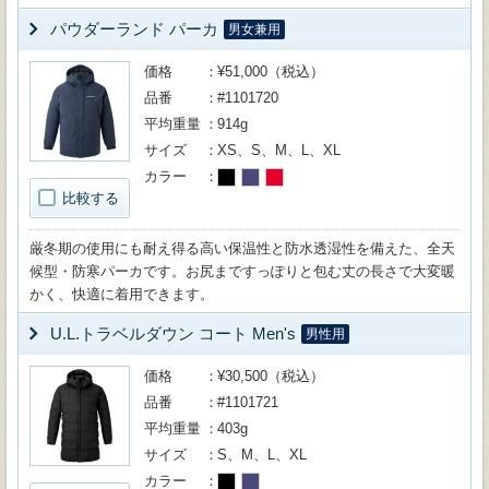
パウダーランド パーカ
男女兼用
価格
¥51,000（税込）
品番
#1101720
平均重量
914g
サイズ
XS、S、M、L、XL
カラー
比較する
厳冬期の使用にも耐え得る高い保温性と防水透湿性を備えた、全天
候型・防寒パーカです。お尻まですっぽりと包む丈の長さで大変暖
かく、快適に着用できます。
U.L.トラベルダウン コート Men's
男性用
価格
¥30,500（税込）
品番
#1101721
平均重量
403g
サイズ
S、M、L、XL
カラー