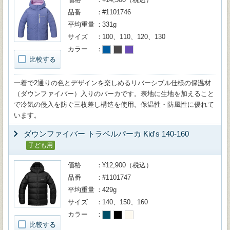
品番
#1101746
平均重量
331g
サイズ
100、110、120、130
カラー
比較する
一着で2通りの色とデザインを楽しめるリバーシブル仕様の保温材
（ダウンファイバー）入りのパーカです。表地に生地を加えること
で冷気の侵入を防ぐ三枚差し構造を使用。保温性・防風性に優れて
います。
ダウンファイバー トラベルパーカ Kid's 140-160
子ども用
価格
¥12,900（税込）
品番
#1101747
平均重量
429g
サイズ
140、150、160
カラー
比較する