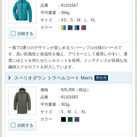
品番
#1101567
平均重量
394g
サイズ
XS、S、M、L、XL
カラー
比較する
一着で2通りのデザインが楽しめるリバーシブル仕様のパーカで
す。高い防風性と保温性を備え、アウターとして着用しやすい、適
度にゆとりを持たせたシルエットを採用。メンテナンスが容易な化
繊綿エクセロフトを封入しています。
スペリオダウン トラベルコート Men's
男性用
価格
¥25,000（税込）
品番
#1101683
平均重量
303g
サイズ
S、M、L、XL
カラー
比較する