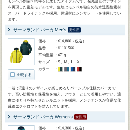
モンベル創業50周年を記念したアイテムです。発売当初のデザイン
を再現した復刻モデルです。生地はモンベル独自の防水透湿性素材
スーパードライテックを採用。保温材にシンサレートを使用してい
ます。
サーマランド パーカ Men's
男性用
価格
¥14,800（税込）
品番
#1101566
平均重量
471g
サイズ
S、M、L、XL
カラー
比較する
一着で2通りのデザインが楽しめるリバーシブル仕様のパーカで
す。高い防風性と保温性を備え、アウターとして着用しやすい、適
度にゆとりを持たせたシルエットを採用。メンテナンスが容易な化
繊綿エクセロフトを封入しています。
サーマランド パーカ Women's
女性用
価格
¥14,300（税込）