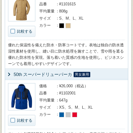
品番
#1101615
平均重量
808g
サイズ
S、M、L、XL
カラー
比較する
優れた保温性を備えた防水・防寒コートです。表地は独自の防水透
湿性素材を使用し、縫い目に防水処理を施すことで、雪や雨を遮る
優れた防水性を実現。落ち着いた質感の生地を使用し、ビジネスシ
ーンでも着用しやすいデザインです。
50th スーパードリューパーカ
男女兼用
価格
¥26,000（税込）
品番
#1102001
平均重量
647g
サイズ
XS、S、M、L、XL
カラー
比較する