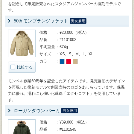
を記念して限定販売されたスタジアムジャンパーの復刻モデルで
す。
50th モンブランジャケット
男女兼用
価格
¥20,000（税込）
品番
#1101002
平均重量
674g
サイズ
XS、S、M、L、XL
カラー
比較する
モンベル創業50周年を記念したアイテムです。発売当初のデザイン
を再現した復刻モデルで創業当時のロゴをあしらっています。保温
力に優れ、濡れにも強い化繊綿「エクセロフト」を使用していま
す。
ローガンダウン パーカ
男女兼用
価格
¥39,000（税込）
品番
#1101545