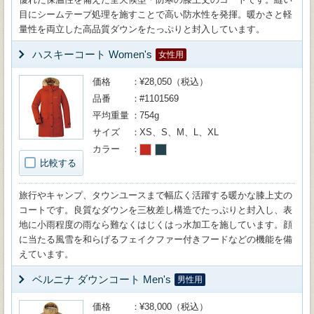
目にシームテープ処理を施すことで高い防水性を発揮。暖かさと軽
量性を両立した高品質ダウンをたっぷりと封入しています。
ハスキーコート Women's
女性用
価格
¥28,050（税込）
品番
#1101569
平均重量
754g
サイズ
XS、S、M、L、XL
カラー
比較する
旅行やキャンプ、タウンユースまで幅広く活躍する暖かな膝上丈の
コートです。良質なダウンを三枚差し構造でたっぷりと封入し、表
地に小雨程度の雨なら難なくはじくはっ水加工を施しています。顔
に当たる風雪を和らげるフェイクファー付きフードなどの機能を備
えています。
ベルニナ ダウンコート Men's
男性用
価格
¥38,000（税込）