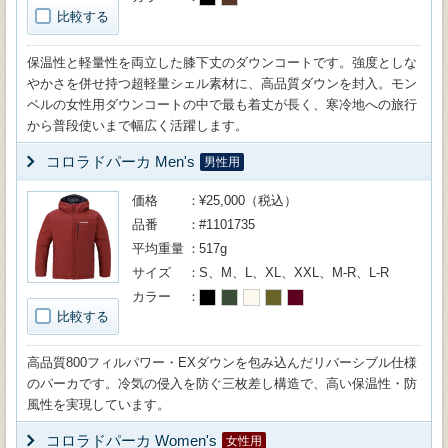
比較する
保温性と軽量性を両立した膝下丈のダウンコートです。強度としな
やかさを併せ持つ超軽量シェル素材に、高品質ダウンを封入。モン
ベルの女性用ダウンコートの中で最も着丈が長く、寒冷地への旅行
から普段使いまで幅広く活躍します。
コロラドパーカ Men's
男性用
価格
¥25,000（税込）
品番
#1101735
平均重量
517g
サイズ
S、M、L、XL、XXL、M-R、L-R
カラー
比較する
高品質800フィルパワー・EXダウンを包み込んだリバーシブル仕様
のパーカです。冷気の侵入を防ぐ三枚差し構造で、高い保温性・防
風性を実現しています。
コロラドパーカ Women's
女性用