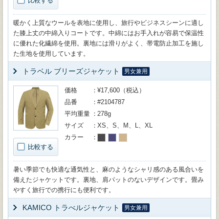
比較する
暖かく上質なウールを表地に使用し、旅行やビジネスシーンに適し
た膝上丈の中綿入りコートです。中綿にはお手入れが容易で保温性
に優れた化繊綿を使用。裏地には滑りがよく、帯電防止加工を施し
た生地を使用しています。
トラベル ブリーズジャケット
男女兼用
価格
¥17,600（税込）
品番
#2104787
平均重量
278g
サイズ
XS、S、M、L、XL
カラー
比較する
暑い季節でも快適な通気性と、麻のようなシャリ感のある風合いを
備えたジャケットです。裏地、肩パットのないデザインです。畳み
やすく旅行での携行にも便利です。
KAMICO トラべルジャケット
男女兼用