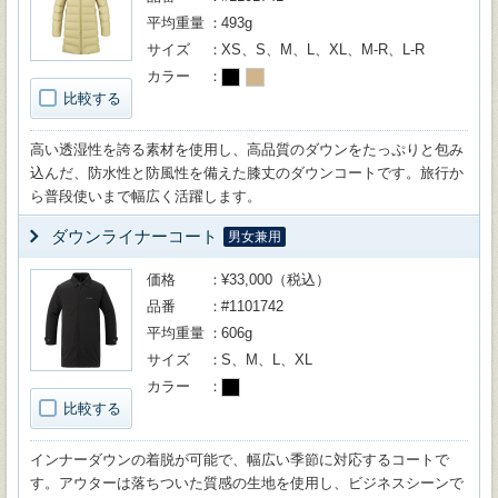
平均重量
493g
サイズ
XS、S、M、L、XL、M-R、L-R
カラー
比較する
高い透湿性を誇る素材を使用し、高品質のダウンをたっぷりと包み
込んだ、防水性と防風性を備えた膝丈のダウンコートです。旅行か
ら普段使いまで幅広く活躍します。
ダウンライナーコート
男女兼用
価格
¥33,000（税込）
品番
#1101742
平均重量
606g
サイズ
S、M、L、XL
カラー
比較する
インナーダウンの着脱が可能で、幅広い季節に対応するコートで
す。アウターは落ちついた質感の生地を使用し、ビジネスシーンで