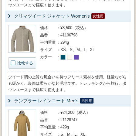
ウンユースまで幅広く使えます。
クリマツイード ジャケット Women's
女性用
価格
¥8,500（税込）
品番
#1106798
平均重量
294g
サイズ
XS、S、M、L、XL
カラー
比較する
ツイード調の上質な風合いを持つフリース素材を使用。軽量ながら
も暖かく、裏面は柔らかな起毛地です。トレッキングから旅行、タ
ウンユースまで幅広く使えます。
ランブラー レインコート Men's
男性用
価格
¥24,200（税込）
品番
#1128747
平均重量
429g
サイズ
S、M、L、XL