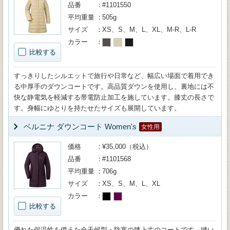
品番
#1101550
平均重量
505g
サイズ
XS、S、M、L、XL、M-R、L-R
カラー
比較する
すっきりしたシルエットで旅行や日常など、幅広い場面で着用でき
る中厚手のダウンコートです。高品質ダウンを使用し、裏地には不
快な静電気を軽減する帯電防止加工を施しています。膝丈の長さで
す。身幅にゆとりを持たせたサイズも展開しています。
ベルニナ ダウンコート Women's
女性用
価格
¥35,000（税込）
品番
#1101568
平均重量
706g
サイズ
XS、S、M、L、XL
カラー
比較する
優れた保温性を備えた全天候型・防寒の膝上丈のコートです。縫い