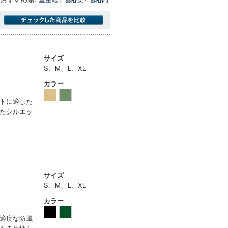
商品にのみフォーカスする
サイズ
S、M、L、XL
カラー
トに適した
たシルエッ
サイズ
S、M、L、XL
カラー
適度な防風