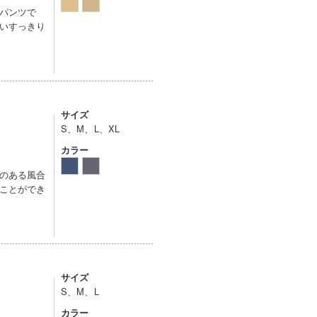
パンツで
いすっきり
サイズ
S、M、L、XL
カラー
のある風合
ことができ
サイズ
S、M、L
カラー