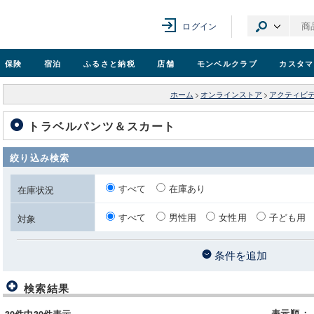
ログイン
保険
宿泊
ふるさと納税
店舗
モンベル
クラブ
カスタマ
ホーム
>
オンラインストア
>
アクティビ
トラベルパンツ＆スカート
絞り込み検索
すべて
在庫あり
在庫状況
すべて
男性用
女性用
子ども用
対象
条件を追加
検索結果
表示順
：