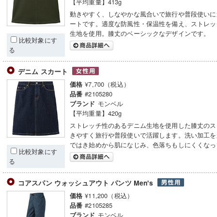
【平均重量】413g
動きやすく、しなやかな風合いで旅行や普段使いに
ートです。適度な防風性・保温性を備え、ストレッ
生地を使用。膝丈のベーシックなデザインです。
比較対象にす
る
デニム スカート
¥7,700（税込）
価格
#2105280
品番
モンベル
ブランド
【平均重量】420g
ストレッチ性のあるデニム生地を使用した膝丈のス
きやすく旅行や普段使いで活躍します。洗い加工を
ではき始めから肌になじみ、色落ちもしにくくなっ
比較対象にす
る
コアスパン ウォッシュアウト パンツ Men's
¥11,200（税込）
価格
#2105285
品番
モンベル
ブランド