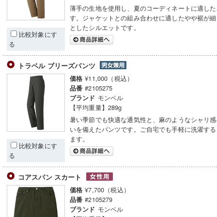
薄手の生地を使用し、夏のコーディネートに適した
す。ジャケットとの組み合わせに適したやや裾が細
としたシルエットです。
比較対象にす
る
トラベル ブリーズパンツ
¥11,000（税込）
価格
#2105275
品番
モンベル
ブランド
【平均重量】289g
暑い季節でも快適な通気性と、麻のようなシャリ感
いを備えたパンツです。ご自宅でも手軽に洗濯する
ます。
比較対象にす
る
コアスパン スカート
¥7,700（税込）
価格
#2105279
品番
モンベル
ブランド