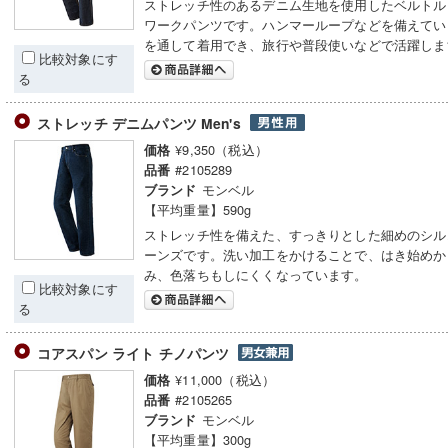
ストレッチ性のあるデニム生地を使用したベルトル
ワークパンツです。ハンマーループなどを備えてい
を通して着用でき、旅行や普段使いなどで活躍しま
比較対象にす
る
ストレッチ デニムパンツ Men's
¥9,350（税込）
価格
#2105289
品番
モンベル
ブランド
【平均重量】590g
ストレッチ性を備えた、すっきりとした細めのシル
ーンズです。洗い加工をかけることで、はき始めか
み、色落ちもしにくくなっています。
比較対象にす
る
コアスパン ライト チノパンツ
¥11,000（税込）
価格
#2105265
品番
モンベル
ブランド
【平均重量】300g