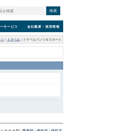
検索
ーサービス
会社概要
・採用情報
ティ
>
トラベル
>
トラベルパンツ＆スカート
おすすめ順
/
重量軽
/
価格安
/
価格高