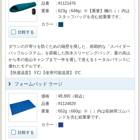
品番
#1121476
重量
623g（648g）※【重量】欄の（ ）内は
スタッフバッグを含む総重量です。
カラー
比較する
ダウンの片寄りを防ぐための隔壁を廃した、画期的な「スパイダー
バッフルシステム」を搭載した防水スリーピングバッグ。夏の高山
から冬の低山キャンプまで一年を通して使えるトータルバランスに
優れたモデルです。
【快適温度】 5℃/【使用可能温度】 0℃
フォームパッド ラージ
価格
¥8,800（税込）
品番
#1124829
重量
652g（660g）※（ ）内は収納用ゴムバ
ンドを含む総重量です。
カラー
比較する