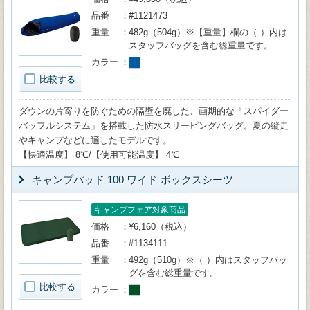
品番
#1121473
重量
482g（504g）※【重量】欄の（ ）内は
スタッフバッグを含む総重量です。
カラー
比較する
ダウンの片寄りを防ぐための隔壁を廃した、画期的な「スパイダー
バッフルシステム」を搭載した防水スリーピングバッグ。夏の縦走
やキャンプなどに適したモデルです。
【快適温度】 8℃/【使用可能温度】 4℃
キャンプパッド 100 ワイド ボックスシーツ
キャンプフェア対象商品
価格
¥6,160（税込）
品番
#1134111
重量
492g（510g）※（ ）内はスタッフバッ
グを含む総重量です。
比較する
カラー