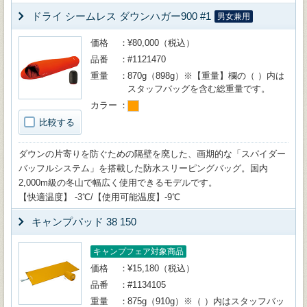
ドライ シームレス ダウンハガー900 #1
男女兼用
価格
¥80,000（税込）
品番
#1121470
重量
870g（898g）※【重量】欄の（ ）内は
スタッフバッグを含む総重量です。
カラー
比較する
ダウンの片寄りを防ぐための隔壁を廃した、画期的な「スパイダー
バッフルシステム」を搭載した防水スリーピングバッグ。国内
2,000m級の冬山で幅広く使用できるモデルです。
【快適温度】 -3℃/【使用可能温度】-9℃
キャンプパッド 38 150
キャンプフェア対象商品
価格
¥15,180（税込）
品番
#1134105
重量
875g（910g）※（ ）内はスタッフバッ