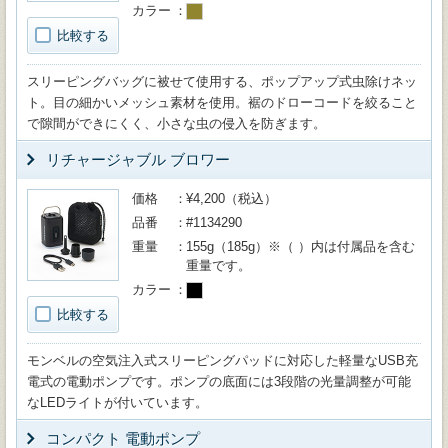
カラー
比較する
スリーピングバッグに被せて使用する、ポップアップ式虫除けネッ
ト。目の細かいメッシュ素材を使用。裾のドローコードを絞ること
で隙間ができにくく、小さな虫の侵入を防ぎます。
リチャージャブル ブロワー
価格
¥4,200（税込）
品番
#1134290
重量
155g（185g）※（ ）内は付属品を含む
重量です。
カラー
比較する
モンベルの空気注入式スリーピングパッドに対応した軽量なUSB充
電式の電動ポンプです。ポンプの底面には3段階の光量調整が可能
なLEDライトが付いています。
コンパクト 電動ポンプ