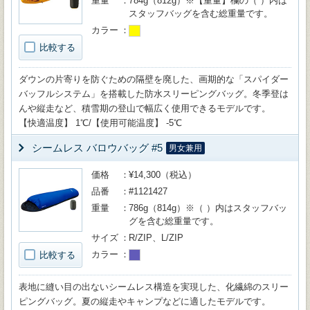
重量
784g（812g）※【重量】欄の（ ）内は
スタッフバッグを含む総重量です。
カラー
比較する
ダウンの片寄りを防ぐための隔壁を廃した、画期的な「スパイダー
バッフルシステム」を搭載した防水スリーピングバッグ。冬季登は
んや縦走など、積雪期の登山で幅広く使用できるモデルです。
【快適温度】 1℃/【使用可能温度】 -5℃
シームレス バロウバッグ #5
男女兼用
価格
¥14,300（税込）
品番
#1121427
重量
786g（814g）※（ ）内はスタッフバッ
グを含む総重量です。
サイズ
R/ZIP、L/ZIP
カラー
比較する
表地に縫い目の出ないシームレス構造を実現した、化繊綿のスリー
ピングバッグ。夏の縦走やキャンプなどに適したモデルです。