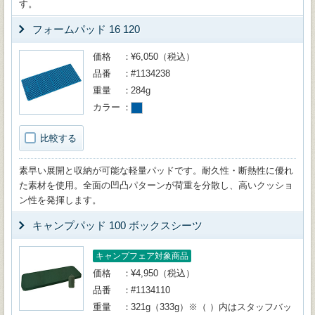
す。
フォームパッド 16 120
価格
¥6,050（税込）
品番
#1134238
重量
284g
カラー
比較する
素早い展開と収納が可能な軽量パッドです。耐久性・断熱性に優れ
た素材を使用。全面の凹凸パターンが荷重を分散し、高いクッショ
ン性を発揮します。
キャンプパッド 100 ボックスシーツ
キャンプフェア対象商品
価格
¥4,950（税込）
品番
#1134110
重量
321g（333g）※（ ）内はスタッフバッ