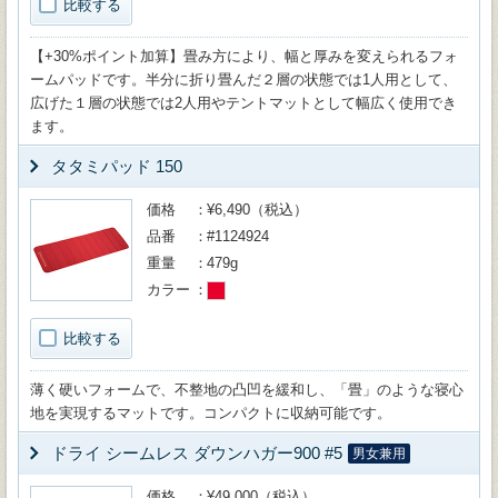
比較する
【+30%ポイント加算】畳み方により、幅と厚みを変えられるフォ
ームパッドです。半分に折り畳んだ２層の状態では1人用として、
広げた１層の状態では2人用やテントマットとして幅広く使用でき
ます。
タタミパッド 150
価格
¥6,490（税込）
品番
#1124924
重量
479g
カラー
比較する
薄く硬いフォームで、不整地の凸凹を緩和し、「畳」のような寝心
地を実現するマットです。コンパクトに収納可能です。
ドライ シームレス ダウンハガー900 #5
男女兼用
価格
¥49,000（税込）