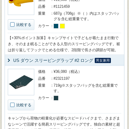
品番
#1121459
重量
687g（708g）※（ ）内はスタッフバッ
グを含む総重量です。
比較する
カラー
【+30%ポイント加算】キャンプサイトで子どもが着たまま行動で
き、そのまま眠ることができる人型のスリーピングバッグです。裾
は折り返してフックでとめる仕様で、2段階で長さの調節が可能。
US ダウン スリーピングラップ #2 ロング
男女兼用
価格
¥36,080（税込）
品番
#2321197
重量
719g※スタッフバッグを含む総重量で
す。
カラー
比較する
キャンプから荷物の軽量化が必要なスピードハイクまで、さまざま
なシーンで活躍する簡易スリーピングバッグです。独自の素材と超