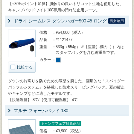
【+30%ポイント加算】肌触りの良いトリコット生地を使用した、
キャンプパッドワイド100専用の汚れ防止用シーツ。
ドライ シームレス ダウンハガー900 #5 ロング
男女兼用
価格
¥54,000（税込）
品番
#1121477
重量
533g（554g）※【重量】欄の（ ）内は
スタッフバッグを含む総重量です。
カラー
比較する
ダウンの片寄りを防ぐための隔壁を廃した、画期的な「スパイダー
バッフルシステム」を搭載した防水スリーピングバッグ。夏の縦走
やキャンプなどに適したモデルです。
【快適温度】 8℃/【使用可能温度】 4℃
マルチ フォームパッド 180
キャンプフェア対象商品
価格
¥9,900（税込）