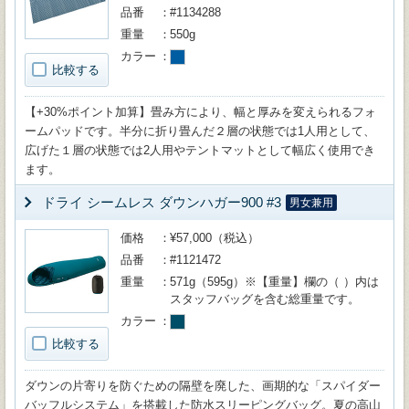
品番
#1134288
重量
550g
カラー
比較する
【+30%ポイント加算】畳み方により、幅と厚みを変えられるフォ
ームパッドです。半分に折り畳んだ２層の状態では1人用として、
広げた１層の状態では2人用やテントマットとして幅広く使用でき
ます。
ドライ シームレス ダウンハガー900 #3
男女兼用
価格
¥57,000（税込）
品番
#1121472
重量
571g（595g）※【重量】欄の（ ）内は
スタッフバッグを含む総重量です。
カラー
比較する
ダウンの片寄りを防ぐための隔壁を廃した、画期的な「スパイダー
バッフルシステム」を搭載した防水スリーピングバッグ。夏の高山