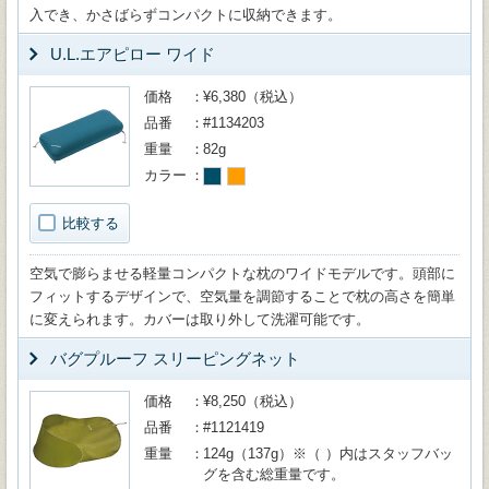
入でき、かさばらずコンパクトに収納できます。
U.L.エアピロー ワイド
価格
¥6,380（税込）
品番
#1134203
重量
82g
カラー
比較する
空気で膨らませる軽量コンパクトな枕のワイドモデルです。頭部に
フィットするデザインで、空気量を調節することで枕の高さを簡単
に変えられます。カバーは取り外して洗濯可能です。
バグプルーフ スリーピングネット
価格
¥8,250（税込）
品番
#1121419
重量
124g（137g）※（ ）内はスタッフバッ
グを含む総重量です。