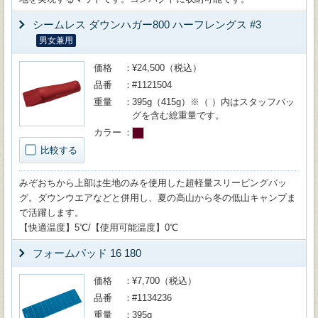
シームレス ダウンハガー800 ハーフレングス #3
男女兼用
価格
¥24,500（税込）
品番
#1121504
重量
395g（415g）※（ ）内はスタッフバッ
グを含む総重量です。
カラー
比較する
みぞおちから上部は生地のみを使用した超軽量スリーピングバッ
グ。ダウンウエアなどと併用し、夏の高山から冬の低山キャンプま
で活躍します。
【快適温度】5℃/【使用可能温度】0℃
フォームパッド 16 180
価格
¥7,700（税込）
品番
#1134236
重量
395g