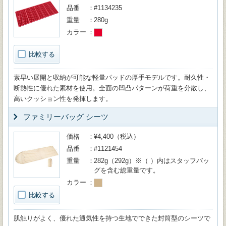
品番
#1134235
重量
280g
カラー
比較する
素早い展開と収納が可能な軽量パッドの厚手モデルです。耐久性・
断熱性に優れた素材を使用。全面の凹凸パターンが荷重を分散し、
高いクッション性を発揮します。
ファミリーバッグ シーツ
価格
¥4,400（税込）
品番
#1121454
重量
282g（292g）※（ ）内はスタッフバッ
グを含む総重量です。
カラー
比較する
肌触りがよく、優れた通気性を持つ生地でできた封筒型のシーツで