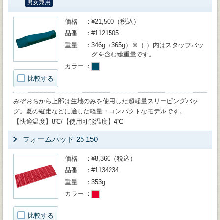
男女兼用
価格
¥21,500（税込）
品番
#1121505
重量
346g（365g）※（ ）内はスタッフバッ
グを含む総重量です。
カラー
比較する
みぞおちから上部は生地のみを使用した超軽量スリーピングバッ
グ。夏の縦走などに適した軽量・コンパクトなモデルです。
【快適温度】8℃/【使用可能温度】4℃
フォームパッド 25 150
価格
¥8,360（税込）
品番
#1134234
重量
353g
カラー
比較する