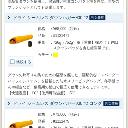
高品質ダウンを使用し、保温性と軽量コンパクト性を両立。大型の
ブランケットとしても活躍します。
ドライ シームレス ダウンハガー900 #2
男女兼用
価格
¥68,000（税込）
品番
#1121471
重量
726g（752g）※【重量】欄の（ ）内は
スタッフバッグを含む総重量です。
カラー
比較する
ダウンの片寄りを防ぐための隔壁を廃した、画期的な「スパイダー
バッフルシステム」を搭載した防水スリーピングバッグ。冬季登は
んや縦走など、積雪期の登山で幅広く使用できるモデルです。
【快適温度】 1℃/【使用可能温度】 -5℃
ドライ シームレス ダウンハガー900 #2 ロング
男女兼用
価格
¥73,000（税込）
品番
#1121475