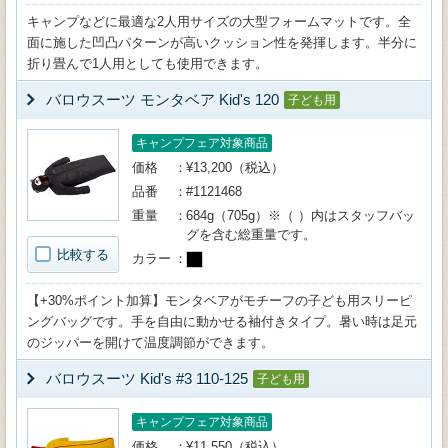
キャンプなどに最適な2人用サイズの大型フォームマットです。全
面に施した凹凸パターンが高いクッション性を発揮します。半分に
折り畳んで1人用としても使用できます。
バロウスーツ モンタベア Kid's 120
子ども用
キャンプフェア対象商品
価格
¥13,200（税込）
品番
#1121468
重量
684g（705g）※（ ）内はスタッフバッ
グを含む総重量です。
比較する
カラー
【+30%ポイント加算】モンタベアがモチーフの子ども用スリーピ
ングバッグです。手を自由に動かせる袖付きタイプ。暑い時は足元
のジッパーを開けて温度調節ができます。
バロウスーツ Kid's #3 110-125
子ども用
キャンプフェア対象商品
価格
¥11,550（税込）