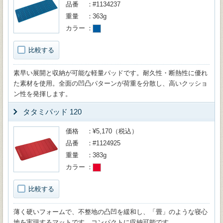
品番
#1134237
重量
363g
カラー
比較する
素早い展開と収納が可能な軽量パッドです。耐久性・断熱性に優れ
た素材を使用。全面の凹凸パターンが荷重を分散し、高いクッショ
ン性を発揮します。
タタミパッド 120
価格
¥5,170（税込）
品番
#1124925
重量
383g
カラー
比較する
薄く硬いフォームで、不整地の凸凹を緩和し、「畳」のような寝心
地を実現するマットです。コンパクトに収納可能です。