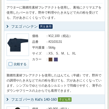
アウターに難燃性素材フレアテクトを使用し、裏地にクリマエアを
使用したパーカです。野外で料理やたき火などで火の粉を受けて
も、穴があきにくくなっています。
フエゴ ハンテン
男女兼用
価格
¥12,100（税込）
品番
#2103131
平均重量
564g
サイズ
XS、S、M、L、XL
カラー
比較する
難燃性素材フレアテクトを使用したはんてん（半纏）です。野外で
の調理やたき火などで火の粉を受けても、穴があきにくくなってい
ます。シンプルでゆとりのあるシルエットで羽織りやすく、薄手の
ダウンやフリースの上からでも着用できます。
フエゴ パーカ Kid's 140-160
子ども用
価格
¥9,900（税込）