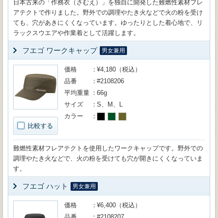
日本古来の「作務衣（さむえ）」を独自に開発した難燃性素材フレ
アテクトで作りました。野外での調理やたき火などで火の粉を受け
ても、穴があきにくくなっています。ゆったりとした着心地で、リ
ラックスウエアや作業着として活躍します。
フエゴ ワークキャップ
男女兼用
価格
¥4,180（税込）
品番
#2108206
平均重量
66g
サイズ
S、M、L
カラー
比較する
難燃性素材フレアテクトを使用したワークキャップです。野外での
調理やたき火などで、火の粉を受けても穴が開きにくくなっていま
す。
フエゴ ハット
男女兼用
価格
¥6,400（税込）
品番
#2108207