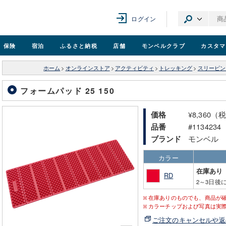
ログイン
保険
宿泊
ふるさと納税
店舗
モンベル
クラブ
カスタマ
ホーム
>
オンラインストア
>
アクティビティ
>
トレッキング
>
スリーピン
フォームパッド 25 150
¥8,360（
価格
#1134234
品番
モンベル
ブランド
カラー
在庫あり
RD
2～3日後
在庫ありのものでも、商品が
カラーチップおよび写真は実
ご注文のキャンセルや返