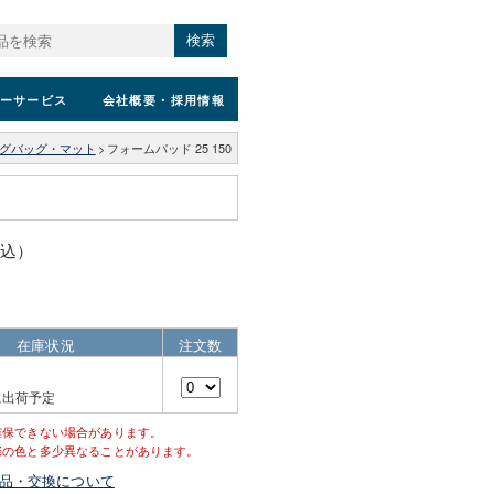
検索
ーサービス
会社概要
・採用情報
グバッグ・マット
>
フォームパッド 25 150
税込）
在庫状況
注文数
に出荷予定
確保できない場合があります。
際の色と多少異なることがあります。
品・交換について