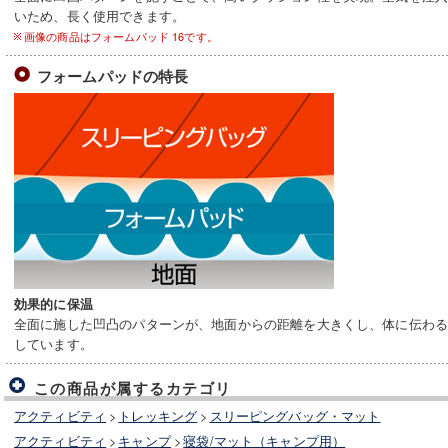
いため、長く使用できます。
画像の商品はフォームパッド 16です。
フォームパッドの特長
効果的に保温
全面に施した凹凸のパターンが、地面からの距離を大きくし、体に伝わ
しています。
この商品が属するカテゴリ
アクティビティ
>
トレッキング
>
スリーピングバッグ・マット
アクティビティ
>
キャンプ
>
寝袋/マット（キャンプ用）