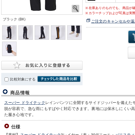
在庫ありのものでも、商品が
カラーチップおよび写真は実
ブラック (BK)
ご注文のキャンセルや返
比較対象にする
商品情報
スーパー ドライテック
レインパンツに全開するサイドジッパーを備えた
脱が容易で、急な雨にもすばやく対応できます。裏地には保水しにくい
た履き心地です。
仕様
【素材】
スーパー ドライテック
3レイヤー［表：30デニール・
バリスティ