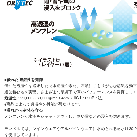
■優れた透湿性を発揮
優れた透湿性を追求した防水透湿性素材。衣類にこもりがちな蒸気を効
適な着心地を実現。さまざまな環境下で高いパフォーマンスを発揮しま
：20,000～60,000g/m²･24hrs（JIS L-1099B-1法）
透湿性
※商品によって透湿性の性能が異なります。
■濡れから身体を守る
メンブレンが水滴をシャットアウトし、雨や雪などの浸入を防ぎます。
モンベルでは、レインウエアやアルパインウエアに求められる耐水圧20,0
を使用しています。