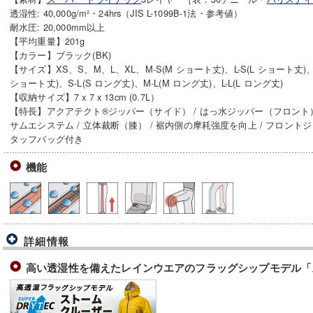
透湿性: 40,000g/m²・24hrs（JIS L-1099B-1法・参考値）
耐水圧: 20,000mm以上
【平均重量】201g
【カラー】ブラック(BK)
【サイズ】XS、S、M、L、XL、M-S(M ショート丈)、L-S(L ショート丈)、XL
ショート丈)、S-L(S ロング丈)、M-L(M ロング丈)、L-L(L ロング丈)
【収納サイズ】7 x 7 x 13cm (0.7L）
【特長】アクアテクト®ジッパー（サイド） / はっ水ジッパー（フロント）
サムエシステム / 立体裁断（膝） / 裾内側の摩耗強度を向上 / フロントジッ
タッフバッグ付き
機能
詳細情報
高い透湿性を備えたレインウエアのフラッグシップモデル「