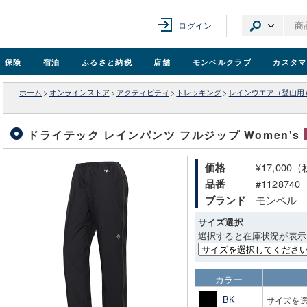
ログイン
保険
宿泊
ふるさと納税
店舗
モンベル
クラブ
カスタマ
ホーム
>
オンラインストア
>
アクティビティ
>
トレッキング
>
レインウエア（登山用
ドライテック レインパンツ フルジップ Women's
¥17,000
価格
#1128740
品番
モンベル
ブランド
サイズ選択
選択すると在庫状況が表示
カラー
BK
サイズを