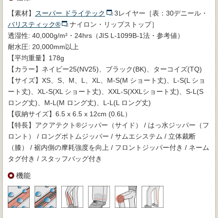
【素材】
スーパー ドライテック
3レイヤー［表：30デニール・
バリスティック®
ナイロン・リップストップ］
透湿性: 40,000g/m²・24hrs（JIS L-1099B-1法・参考値）
耐水圧: 20,000mm以上
【平均重量】178g
【カラー】ネイビー25(NV25)、ブラック(BK)、ターコイズ(TQ)
【サイズ】XS、S、M、L、XL、M-S(M ショート丈)、L-S(L ショ
ート丈)、XL-S(XL ショート丈)、XXL-S(XXLショート丈)、S-L(S
ロング丈)、M-L(M ロング丈)、L-L(L ロング丈)
【収納サイズ】6.5 x 6.5 x 12cm (0.6L）
【特長】アクアテクト®ジッパー（サイド） / はっ水ジッパー（フ
ロント） / ロングボトムジッパー / サムエシステム / 立体裁断
（膝） / 裾内側の摩耗強度を向上 / フロントジッパー付き / ネーム
タグ付き / スタッフバッグ付き
機能