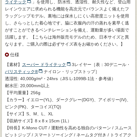
ライテック
」を使用し、防水性、透湿性、耐久性など、登山用
レインウエアに求められる機能を高次元でバランスよく備えたフ
ラッグシップモデル。裏地には保水しにくい高密度ニットを使用
し、さらっとした着心地です。脇に衣服内の汗の蒸れを素早く逃
がすことができるベンチレーションを備え、運動量が多い場面で
活躍します。【こちらは海外販売モデルのため、日本サイズと異
なります。ご購入の際は必ずサイズ表をお確かめください。】
仕様
【素材】
スーパー ドライテック
3レイヤー［表：30デニール・
バリスティック®
ナイロン・リップストップ］
透湿性: 40,000g/m²・24hrs（JIS L-1099B-1法・参考値）
耐水圧: 20,000mm以上
【平均重量】256g
【カラー】イエロー(YL)、ダークグレー(DGY)、アイボリー(IV)、
ピンク(PK)、ターコイズ(TQ)
【サイズ】S、M、L、XL
【収納サイズ】8 x 8 x 15cm (1L）
【特長】K-Mono CUT / 運動性を高める独自のパターン / スムース
ピットジップ / スマートソーイング / ネームタグ付き / トライアク