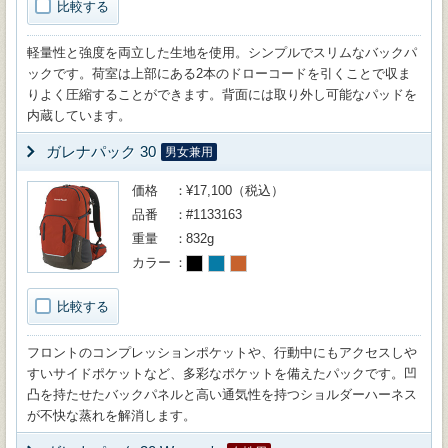
比較する
軽量性と強度を両立した生地を使用。シンプルでスリムなバックパ
ックです。荷室は上部にある2本のドローコードを引くことで収ま
りよく圧縮することができます。背面には取り外し可能なパッドを
内蔵しています。
ガレナパック 30
男女兼用
価格
¥17,100（税込）
品番
#1133163
重量
832g
カラー
比較する
フロントのコンプレッションポケットや、行動中にもアクセスしや
すいサイドポケットなど、多彩なポケットを備えたパックです。凹
凸を持たせたバックパネルと高い通気性を持つショルダーハーネス
が不快な蒸れを解消します。