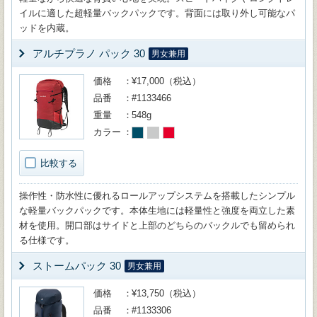
イルに適した超軽量バックパックです。背面には取り外し可能なパ
ッドを内蔵。
アルチプラノ パック 30
男女兼用
価格
¥17,000（税込）
品番
#1133466
重量
548g
カラー
比較する
操作性・防水性に優れるロールアップシステムを搭載したシンプル
な軽量バックパックです。本体生地には軽量性と強度を両立した素
材を使用。開口部はサイドと上部のどちらのバックルでも留められ
る仕様です。
ストームパック 30
男女兼用
価格
¥13,750（税込）
品番
#1133306