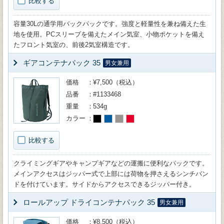
比較する
容量30Lの通学用バックパックです。強度と軽量性を兼ね備えた生
地を使用。PCスリーブを備えたメイン気室、小物ポケットを備え
たフロント気室の、前後2気室構造です。
ギアコンテナパック 35
男女兼用
価格
¥7,500（税込）
品番
#1133468
重量
534g
カラー
比較する
クライミングギアやキャンプギアなどの運搬に便利なパックです。
メインアクセスはジッパー式で上部には荷物を押さえるシンチバン
ドを付けています。サイドからアクセスできるジッパー付き。
ロールアップ ドライコンテナパック 35
男女兼用
価格
¥8,500（税込）