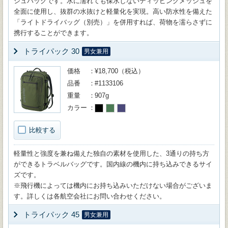
シュパックです。水に濡れても保水しないディッピングメッシュを
全面に使用し、抜群の水抜けと軽量化を実現。高い防水性を備えた
「ライトドライバッグ（別売）」を併用すれば、荷物を濡らさずに
携行することができます。
トライパック 30
男女兼用
価格
¥18,700（税込）
品番
#1133106
重量
907g
カラー
比較する
軽量性と強度を兼ね備えた独自の素材を使用した、3通りの持ち方
ができるトラベルバッグです。国内線の機内に持ち込みできるサイ
ズです。
※飛行機によっては機内にお持ち込みいただけない場合がございま
す。詳しくは各航空会社にお問い合わせください。
トライパック 45
男女兼用