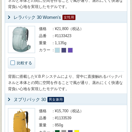
ネルと本体との間に空間を作ることで風が通り、蒸れにくく快適な
背負い心地を実現したモデルです。
レラパック 30 Women's
女性用
価格
¥21,800（税込）
品番
#1133423
重量
1,135g
カラー
比較する
背面に搭載したV.B.P.システムにより、背中に直接触れるバックパ
ネルと本体との間に空間を作ることで風が通り、蒸れにくく快適な
背負い心地を実現したモデルです。
ヌプリパック 30
男女兼用
価格
¥15,700（税込）
品番
#1133539
重量
850g