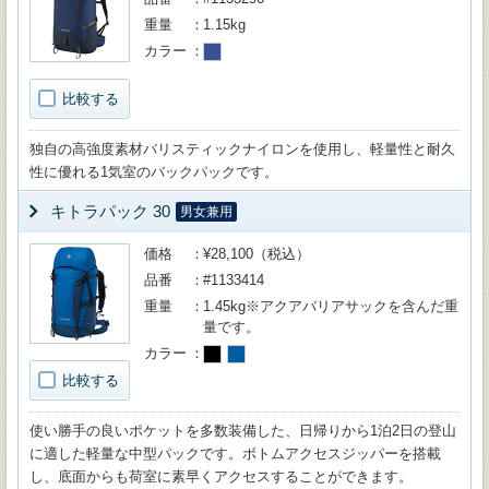
重量
1.15kg
カラー
比較する
独自の高強度素材バリスティックナイロンを使用し、軽量性と耐久
性に優れる1気室のバックパックです。
キトラパック 30
男女兼用
価格
¥28,100（税込）
品番
#1133414
重量
1.45kg※アクアバリアサックを含んだ重
量です。
カラー
比較する
使い勝手の良いポケットを多数装備した、日帰りから1泊2日の登山
に適した軽量な中型パックです。ボトムアクセスジッパーを搭載
し、底面からも荷室に素早くアクセスすることができます。