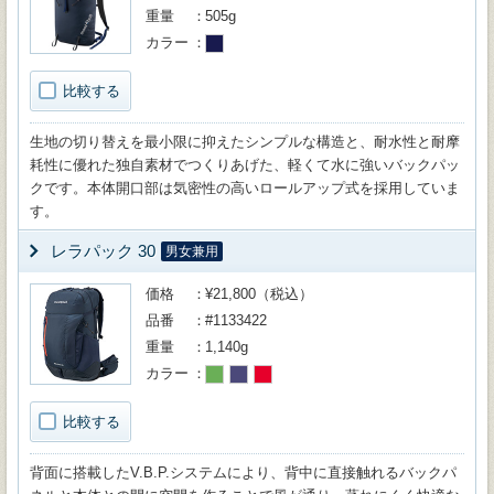
重量
505g
カラー
比較する
生地の切り替えを最小限に抑えたシンプルな構造と、耐水性と耐摩
耗性に優れた独自素材でつくりあげた、軽くて水に強いバックパッ
クです。本体開口部は気密性の高いロールアップ式を採用していま
す。
レラパック 30
男女兼用
価格
¥21,800（税込）
品番
#1133422
重量
1,140g
カラー
比較する
背面に搭載したV.B.P.システムにより、背中に直接触れるバックパ