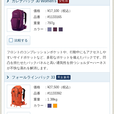
ガレナパック 30 Women's
女性用
価格
¥17,100（税込）
品番
#1133165
重量
797g
カラー
比較する
フロントのコンプレッションポケットや、行動中にもアクセスしや
すいサイドポケットなど、多彩なポケットを備えたパックです。凹
凸を持たせたバックパネルと高い通気性を持つショルダーハーネス
が不快な蒸れを解消します。
フォールラインパック 33
男女兼用
価格
¥27,500（税込）
品番
#1133392
重量
1.38kg
カラー