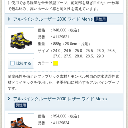
に使用できる軽量な全天候型ブーツ。前足部を継ぎ目のない一枚革
で包み込み、高いホールド感と耐久性を備えています。
アルパインクルーザー 2800 ワイド Men's
男性用
価格
¥48,000（税込）
品番
#1129821
重量
888g（26.0cm・片足）
サイズ
24.0、24.5、25.0、25.5、26.0、26.5、
27.0、27.5、28.0、28.5、29.0
カラー
比較する
耐摩耗性を備えたファブリック素材とモンベル独自の防水透湿性素
材ドライテックを使用した、冬季登山に対応するアルパインブーツ
です。
アルパインクルーザー 3000 レザー ワイド Men's
男性用
価格
¥54,000（税込）
品番
#1129824