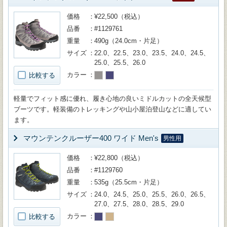
価格
¥22,500（税込）
品番
#1129761
重量
490g（24.0cm・片足）
サイズ
22.0、22.5、23.0、23.5、24.0、24.5、
25.0、25.5、26.0
カラー
比較する
軽量でフィット感に優れ、履き心地の良いミドルカットの全天候型
ブーツです。軽装備のトレッキングや山小屋泊登山などに適してい
ます。
マウンテンクルーザー400 ワイド Men's
男性用
価格
¥22,800（税込）
品番
#1129760
重量
535g（25.5cm・片足）
サイズ
24.0、24.5、25.0、25.5、26.0、26.5、
27.0、27.5、28.0、28.5、29.0
カラー
比較する