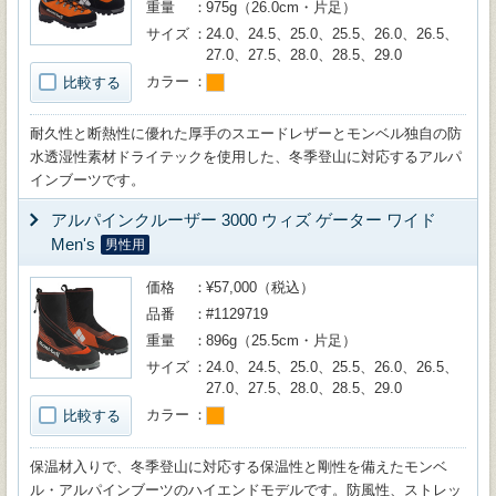
重量
975g（26.0cm・片足）
サイズ
24.0、24.5、25.0、25.5、26.0、26.5、
27.0、27.5、28.0、28.5、29.0
カラー
比較する
耐久性と断熱性に優れた厚手のスエードレザーとモンベル独自の防
水透湿性素材ドライテックを使用した、冬季登山に対応するアルパ
インブーツです。
アルパインクルーザー 3000 ウィズ ゲーター ワイド
Men's
男性用
価格
¥57,000（税込）
品番
#1129719
重量
896g（25.5cm・片足）
サイズ
24.0、24.5、25.0、25.5、26.0、26.5、
27.0、27.5、28.0、28.5、29.0
カラー
比較する
保温材入りで、冬季登山に対応する保温性と剛性を備えたモンベ
ル・アルパインブーツのハイエンドモデルです。防風性、ストレッ