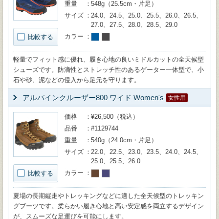
重量
548g（25.5cm・片足）
サイズ
24.0、24.5、25.0、25.5、26.0、26.5、
27.0、27.5、28.0、28.5、29.0
カラー
比較する
軽量でフィット感に優れ、履き心地の良いミドルカットの全天候型
シューズです。防滴性とストレッチ性のあるゲーター一体型で、小
石や砂、泥などの侵入から足元を守ります。
アルパインクルーザー800 ワイド Women's
女性用
価格
¥26,500（税込）
品番
#1129744
重量
540g（24.0cm・片足）
サイズ
22.0、22.5、23.0、23.5、24.0、24.5、
25.0、25.5、26.0
カラー
比較する
夏場の長期縦走やトレッキングなどに適した全天候型のトレッキン
グブーツです。柔らかい履き心地と高い安定感を両立するデザイン
が、スムーズな足運びを可能にします。