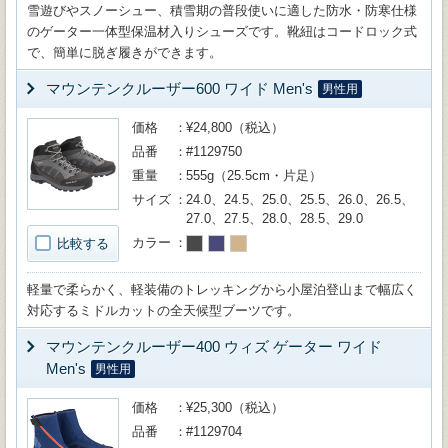
雪遊びやスノーシュー、積雪期の普段使いに適した防水・防寒仕様
のゲーター一体型保温材入りシューズです。靴紐はコードロック式
で、簡単に脱ぎ履きができます。
マウンテンクルーザー600 ワイド Men's
男性用
価格
¥24,800（税込）
品番
#1129750
重量
555g（25.5cm・片足）
サイズ
24.0、24.5、25.0、25.5、26.0、26.5、
27.0、27.5、28.0、28.5、29.0
カラー
比較する
軽量で柔らかく、軽装備のトレッキングから小屋泊登山まで幅広く
対応するミドルカットの全天候型ブーツです。
マウンテンクルーザー400 ウィズ ゲーター ワイド
Men's
男性用
価格
¥25,300（税込）
品番
#1129704