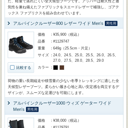
た、軽量で蒸れにくい全天候型ブーツです。アッパーは耐久性と通
気性を兼ね備えたファブリックをスエードレザーで補強し、ゴアテ
ックス ファブリクスを組み合わせています。
アルパインクルーザー800 レザー ワイド Men's
男性用
価格
¥35,900（税込）
品番
#1129747
重量
649g（25.5cm・片足）
サイズ
24.0、24.5、25.0、25.5、26.0、26.5、
27.0、27.5、28.0、28.5、29.0
カラー
比較する
荷物の重い長期縦走や積雪量の少ない冬季トレッキングに適した全
天候型レザーブーツ。柔らかい履き心地と高い安定感を両立するデ
ザインが、スムーズな足運びを可能にします。
アルパインクルーザー1000 ウィズ ゲーター ワイド
Men's
男性用
価格
¥38,000（税込）
品番
#1129791