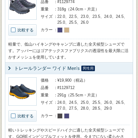
品番
#1129774
重量
318g（24.0cm・片足）
サイズ
22.0、22.5、23.0、23.5、24.0、24.5、
25.0、25.5、26.0
カラー
比較する
軽量で、低山ハイキングやキャンプに適した全天候型シューズで
す。アッパーにはゴアテックスファブリクスの透湿性を最大限に活
かすメッシュを使用しています。
トレールランダー ワイド Men's
男性用
価格
¥19,900（税込）
品番
#1129712
重量
291g（25.5cm・片足）
サイズ
24.0、24.5、25.0、25.5、26.0、26.5、
27.0、27.5、28.0、28.5、29.0
カラー
比較する
軽いトレッキングやスピードハイクに適した全天候型シューズで
す。GOREインビジブルフィットを使用。今までにない柔らかさ