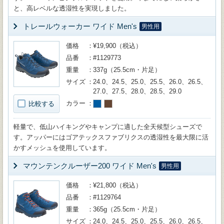
と、高レベルな透湿性を実現しました。
トレールウォーカー ワイド Men's
男性用
価格
¥19,900（税込）
品番
#1129773
重量
337g（25.5cm・片足）
サイズ
24.0、24.5、25.0、25.5、26.0、26.5、
27.0、27.5、28.0、28.5、29.0
カラー
比較する
軽量で、低山ハイキングやキャンプに適した全天候型シューズで
す。アッパーにはゴアテックスファブリクスの透湿性を最大限に活
かすメッシュを使用しています。
マウンテンクルーザー200 ワイド Men's
男性用
価格
¥21,800（税込）
品番
#1129764
重量
365g（25.5cm・片足）
サイズ
24.0、24.5、25.0、25.5、26.0、26.5、