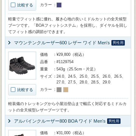
カラー
比較する
軽量でフィット感に優れ、履き心地の良いミドルカットの全天候型
ブーツです。「BOAフィットシステム」を採用し、ダイヤルを回し
てフィット感の調節ができます。
マウンテンクルーザー600 レザー ワイド Men's
男性用
価格
¥29,800（税込）
品番
#1129754
重量
543g（25.5cm・片足）
サイズ
24.0、24.5、25.0、25.5、26.0、26.5、
27.0、27.5、28.0、28.5、29.0
カラー
比較する
軽装備のトレッキングから小屋泊登山まで幅広く対応するミドルカ
ットの全天候型レザーブーツです。
アルパインクルーザー800 BOA ワイド Men's
男性用
価格
¥31,000（税込）