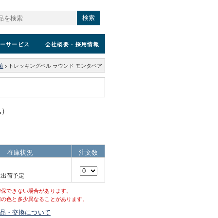
検索
ーサービス
会社概要
・採用情報
策
>
トレッキングベル ラウンド モンタベア
込）
在庫状況
注文数
に出荷予定
確保できない場合があります。
際の色と多少異なることがあります。
品・交換について