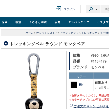
ログイン
保険
宿泊
ふるさと納税
店舗
モンベル
クラブ
カスタマ
ホーム
>
オンラインストア
>
アクティビティ
>
トレッキング
>
クマ対
トレッキングベル ラウンド モンタベア
¥990（税
価格
#1134179
品番
モンベル
ブランド
カラー
在庫あり
BK
2～3日後
在庫ありのものでも、商品が
カラーチップおよび写真は実
ご注文のキャンセルや返