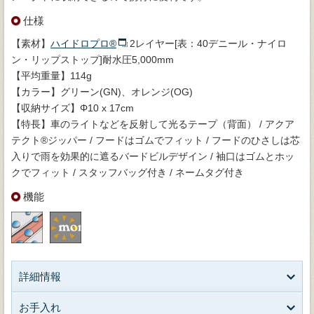
仕様
【素材】
ハイドロプロ®
2レイヤー[表：40デニール・ナイロ
ン・リップストップ]耐水圧5,000mm
【平均重量】114g
【カラー】グリーン(GN)、オレンジ(OG)
【収納サイズ】Φ10 x 17cm
【特長】車のライトなどを反射して光るテープ（背面） / アクア
テクト®ジッパー / フードはゴムでフィット / フードのひさしは芯
入りで雨を効果的に遮るバードビルデザイン / 袖口はゴムとホッ
クでフィット / スタッフバッグ付き / ネームタグ付き
機能
詳細情報
お手入れ