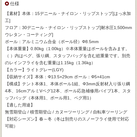
仕様
【素材】本体：15デニール・ナイロン・リップストップ[はっ水加
工]
フロア：30デニール・ナイロン・リップストップ[耐水圧1,500mm
ウレタン・コーティング]
ポール：アルミニウム合金（ポール径）Φ8.5mm
【本体重量】0.80kg（1.00kg）※本体重量はポールを含みます。
（ ）内はペグ、張り綱、スタッフバッグを含む総重量です。別売
のレインフライを含む重量は1.15kg（1.36kg）
【カラー】ライトグレー(LGY)
【収納サイズ】本体：Φ13.5×29cm ポール：Φ5×41cm
【構成】テント本体1、本体ポール1組、Φ3mm反射材入り張り綱
4本、16cmアルミVペグ12本、ポール応急補修用パイプ1本、スタ
ッフバッグ（本体用1、ポール用1、ペグ用1）
【適した用途】
無雪期登山 / 積雪期登山 / カヌーツーリング / 自転車ツーリング
【対応シーズン】春～冬（冬は別売りのスノーフライ使用で対応
可能）