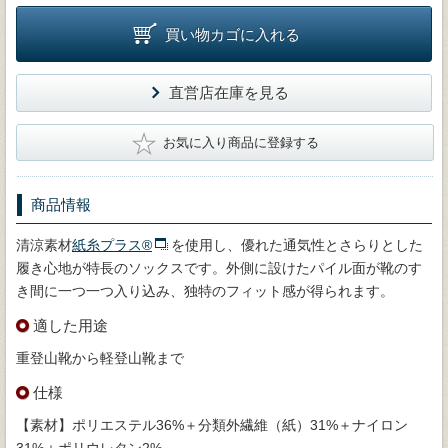
買い物カゴに入れる
直営店在庫を見る
★
お気に入り商品に登録する
商品情報
清涼素材
紙糸プラス®
を使用し、優れた通気性とさらりとした
履き心地が特長のソックスです。外側に設けたパイル面が靴のす
き間に一つ一つ入り込み、独特のフィット感が得られます。
適した用途
重登山靴から軽登山靴まで
仕様
【素材】ポリエステル36%＋分類外繊維（紙）31%＋ナイロン
31%＋ポリウレタン2%