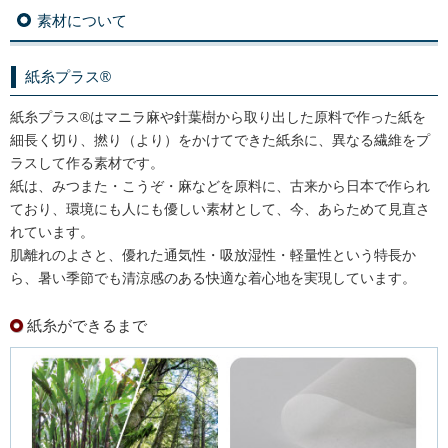
素材について
紙糸プラス®
紙糸プラス®はマニラ麻や針葉樹から取り出した原料で作った紙を
細長く切り、撚り（より）をかけてできた紙糸に、異なる繊維をプ
ラスして作る素材です。
紙は、みつまた・こうぞ・麻などを原料に、古来から日本で作られ
ており、環境にも人にも優しい素材として、今、あらためて見直さ
れています。
肌離れのよさと、優れた通気性・吸放湿性・軽量性という特長か
ら、暑い季節でも清涼感のある快適な着心地を実現しています。
紙糸ができるまで