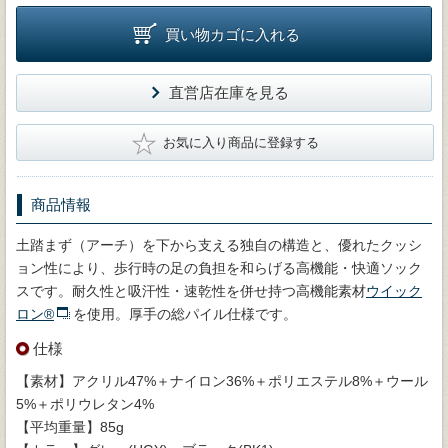
買い物カゴに入れる
直営店在庫を見る
★
お気に入り商品に登録する
商品情報
土踏まず（アーチ）を下から支える独自の構造と、優れたクッシ
ョン性により、歩行時の足の負担を和らげる高機能・快適ソック
スです。耐久性と吸汗性・速乾性を併せ持つ高機能素材
ウイック
ロン®
を使用。厚手の総パイル仕様です。
仕様
【素材】アクリル47%＋ナイロン36%＋ポリエステル8%＋ウール
5%＋ポリウレタン4%
【平均重量】85g