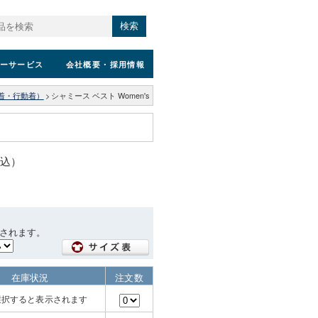
検索
ーサービス
会社概要
・採用情報
着・行動着）
>
シャミース ベスト Women's
税込）
されます。
在庫状況
注文数
選択すると表示されます