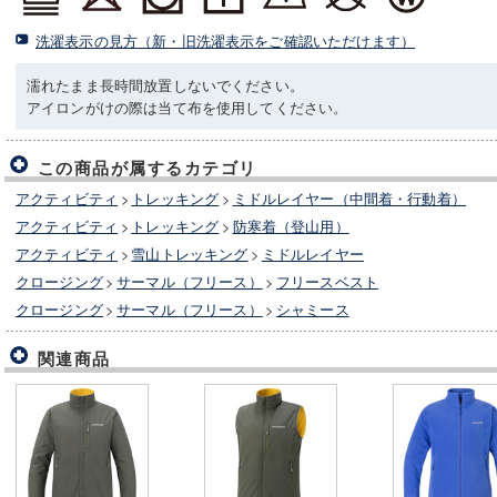
洗濯表示の見方（新・旧洗濯表示をご確認いただけます）
濡れたまま長時間放置しないでください。
アイロンがけの際は当て布を使用してください。
この商品が属するカテゴリ
アクティビティ
>
トレッキング
>
ミドルレイヤー（中間着・行動着）
アクティビティ
>
トレッキング
>
防寒着（登山用）
アクティビティ
>
雪山トレッキング
>
ミドルレイヤー
クロージング
>
サーマル（フリース）
>
フリースベスト
クロージング
>
サーマル（フリース）
>
シャミース
関連商品