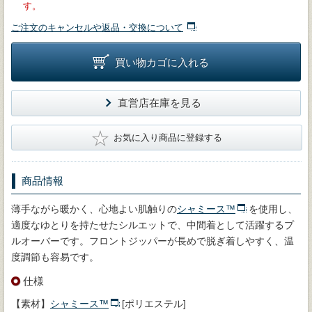
す。
ご注文のキャンセルや返品・交換について
買い物カゴに入れる
直営店在庫を見る
★
お気に入り商品に登録する
商品情報
薄手ながら暖かく、心地よい肌触りの
シャミース™
を使用し、
適度なゆとりを持たせたシルエットで、中間着として活躍するプ
ルオーバーです。フロントジッパーが長めで脱ぎ着しやすく、温
度調節も容易です。
仕様
【素材】
シャミース™
[ポリエステル]