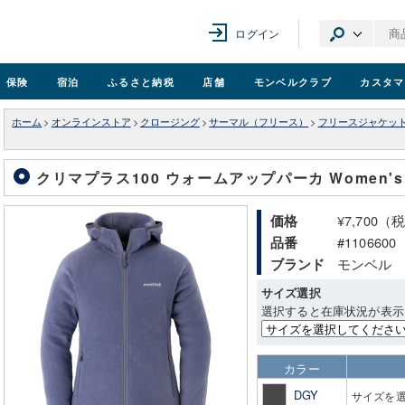
ログイン
保険
宿泊
ふるさと納税
店舗
モンベル
クラブ
カスタマ
ホーム
>
オンラインストア
>
クロージング
>
サーマル（フリース）
>
フリースジャケッ
クリマプラス100 ウォームアップパーカ Women's
¥7,700（
価格
#1106600
品番
モンベル
ブランド
サイズ選択
選択すると在庫状況が表示
カラー
DGY
サイズを