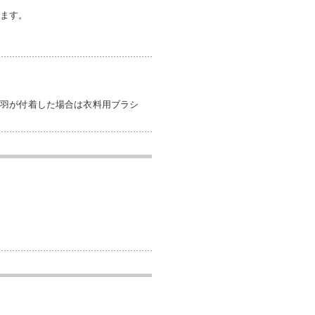
します。
。
毛羽が付着した場合は衣料用ブラシ