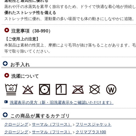
速乾性と通気性に優れる
蒸れや汗の水蒸気を素早く放出するため、ドライで快適な着心地が持続
優れたストレッチ性を備える
ストレッチ性に優れ、運動量の多い場面でも体の動きにしなやかに追随
注意事項（38-990）
【ご使用上の注意】
本製品は素材の性質上、摩擦により毛羽が抜け落ちることがあります。
等で取り除いてください。
お手入れ
洗濯について
洗濯表示の見方（新・旧洗濯表示をご確認いただけます）
この商品が属するカテゴリ
クロージング
>
サーマル（フリース）
>
フリースジャケット
クロージング
>
サーマル（フリース）
>
クリマプラス100