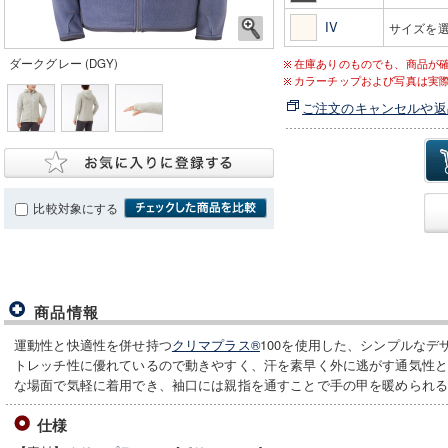
IV
サイズを
ダークグレー (DGY)
在庫ありのものでも、商品が
カラーチップおよび写真は実
ご注文のキャンセルや返
比較対象にする
商品情報
運動性と快適性を併せ持つ
クリマプラス®
100を使用した、シンプルな
トレッチ性に優れているので動きやすく、汗を素早く外に逃がす通気性
な場面で気軽に着用でき、袖口には親指を通すことで手の甲を暖められ
仕様